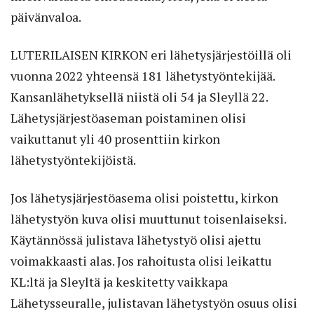
päivänvaloa.
LUTERILAISEN KIRKON eri lähetysjärjestöillä oli
vuonna 2022 yhteensä 181 lähetystyöntekijää.
Kansanlähetyksellä niistä oli 54 ja Sleyllä 22.
Lähetysjärjestöaseman poistaminen olisi
vaikuttanut yli 40 prosenttiin kirkon
lähetystyöntekijöistä.
Jos lähetysjärjestöasema olisi poistettu, kirkon
lähetystyön kuva olisi muuttunut toisenlaiseksi.
Käytännössä julistava lähetystyö olisi ajettu
voimakkaasti alas. Jos rahoitusta olisi leikattu
KL:ltä ja Sleyltä ja keskitetty vaikkapa
Lähetysseuralle, julistavan lähetystyön osuus olisi