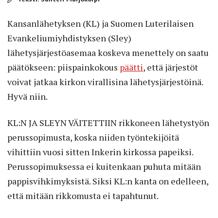
Kansanlähetyksen (KL) ja Suomen Luterilaisen
Evankeliumiyhdistyksen (Sley)
lähetysjärjestöasemaa koskeva menettely on saatu
päätökseen: piispainkokous
päätti
, että järjestöt
voivat jatkaa kirkon virallisina lähetysjärjestöinä.
Hyvä niin.
KL:N JA SLEYN VÄITETTIIN rikkoneen lähetystyön
perussopimusta, koska niiden työntekijöitä
vihittiin vuosi sitten Inkerin kirkossa papeiksi.
Perussopimuksessa ei kuitenkaan puhuta mitään
pappisvihkimyksistä. Siksi KL:n kanta on edelleen,
että mitään rikkomusta ei tapahtunut.