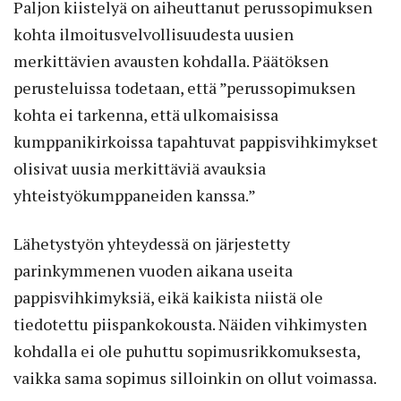
Paljon kiistelyä on aiheuttanut perussopimuksen
kohta ilmoitusvelvollisuudesta uusien
merkittävien avausten kohdalla. Päätöksen
perusteluissa todetaan, että ”perussopimuksen
kohta ei tarkenna, että ulkomaisissa
kumppanikirkoissa tapahtuvat pappisvihkimykset
olisivat uusia merkittäviä avauksia
yhteistyökumppaneiden kanssa.”
Lähetystyön yhteydessä on järjestetty
parinkymmenen vuoden aikana useita
pappisvihkimyksiä, eikä kaikista niistä ole
tiedotettu piispankokousta. Näiden vihkimysten
kohdalla ei ole puhuttu sopimusrikkomuksesta,
vaikka sama sopimus silloinkin on ollut voimassa.