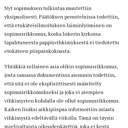
Nyt sopimuksen tulkintaa muutettiin
yksipuolisesti. Päätöksen perusteluissa todettiin,
että etukäteisilmoituksen laiminlyöminen on
sopimusrikkomus, koska Inkerin kirkossa
tapahtuneesta pappisvihkimyksestä ei tiedotettu
etukäteen piispainkokousta.
Yhtäkkiä sellainen asia olikin sopimusrikkomus,
josta samassa dokumentissa aiemmin todettiin,
että sitä ei ole eksplisiittisesti määritelty
sopimusrikkomukseksi ja joka ei aiempien
vihkimysten kohdalla ole ollut sopimusrikkomus.
Kaiken lisäksi arkkipiispaa informoitiin asiasta
vihkimystä edeltävällä viikolla. Tämä on täysin
mielivaltaista oikeudenkäyttöä, joka ei kestä