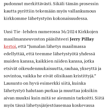
pudonnut merkittävästi. Sikäli tämän prosessin
kautta pyrittiin tekemään myös vallankumous
kirkkomme lähetystyön kokonaisuudessa.
Uusi Tie -lehden numerossa 36/2024 Kirkkojen
maailmanneuvoston pääsihteeri
Jerry Pillay
kertoi
, että ”Jumalan lähetys maailmassa
edellyttää, että teemme lähetystyötä yhdessä
muiden kanssa, kaikkien niiden kanssa, jotka
etsivät oikeudenmukaisuutta, rauhaa, ykseyttä ja
sovintoa, vaikka he eivät olisikaan kristittyjä.”
Lausunto on hyvä esimerkki siitä, kuinka
lähetystyö halutaan purkaa ja muuttaa joksikin
aivan muuksi kuin mitä se aiemmin tarkoitti. Siitä
myös tässä lähetysjärjestöasemaa koskevassa