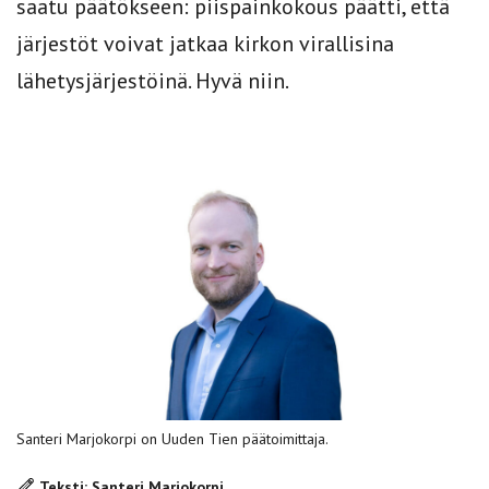
saatu päätökseen: piispainkokous päätti, että
järjestöt voivat jatkaa kirkon virallisina
lähetysjärjestöinä. Hyvä niin.
Santeri Marjokorpi on Uuden Tien päätoimittaja.
Teksti: Santeri Marjokorpi