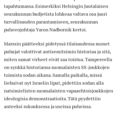
tapahtumassa. Esimerkiksi Helsingin Juutalaisen
seurakunnan budjetista lohkeaa valtava osa juuri
turvallisuuden parantamiseen, seurakunnan
puheenjohtaja Yaron Nadbornik kertoi.
Marssi
n päätteeksi pidetyssä tilaisuudessa monet
puhujat valottivat antisemitsimin historiaa ja sitä,
miten samat virheet eivät saa toistua. Tampereella
on synkkä historiansa suomalaisten SS-joukkojen
toimista sodan aikana. Samalla paikalla, missä
liehuivat nyt Israelin liput, pidettiin sodan alla
natsimielisten suomalaisten vapaaehtoisjoukkojen
ideologisia demonstraatioita. Tätä pyydettiin
anteeksi rukouksessa ja useissa puheissa.