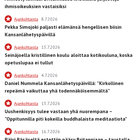
ihmisoikeuksien vastaisiksi
Ajankohtaista
8.7.2026
Pekka Simojoki paljasti elämänsä hengellisen biisin
Kansanlähetyspäivillä
Ajankohtaista
13.7.2026
Seinäjoella kristillinen koulu aloittaa kotikouluna, koska
opetuslupaa ei tullut
Ajankohtaista
4.7.2026
Daniel Nummela Kansanlähetyspäivillä: ”Kirkollinen
repeämä vaikuttaa yhä todennäköisemmältä”
Ajankohtaista
13.7.2026
Uushenkisyys tulee vastaan yhä nuorempana –
”Oppitunnilla piti kokeilla buddhalaista meditaatiota”
Ajankohtaista
16.7.2026
Päivi Räsäseltä estettiin pääsy Britanniaan – taustalla