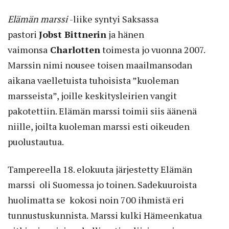
Elämän
marssi
-liike syntyi Saksassa
pastori
Jobst Bittnerin
ja hänen
vaimonsa
Charlotten
toimesta jo vuonna 2007.
Marssi
n nimi nousee toisen maailmansodan
aikana vaelletuista tuhoisista ”kuoleman
marsseista”, joille keskitysleirien vangit
pakotettiin. Elämän
marssi
toimii siis äänenä
niille, joilta kuoleman
marssi
esti oikeuden
puolustautua.
Tampereella 18. elokuuta järjestetty Elämän
marssi
oli Suomessa jo toinen. Sadekuuroista
huolimatta se kokosi noin 700 ihmistä eri
tunnustuskunnista.
Marssi
kulki Hämeenkatua