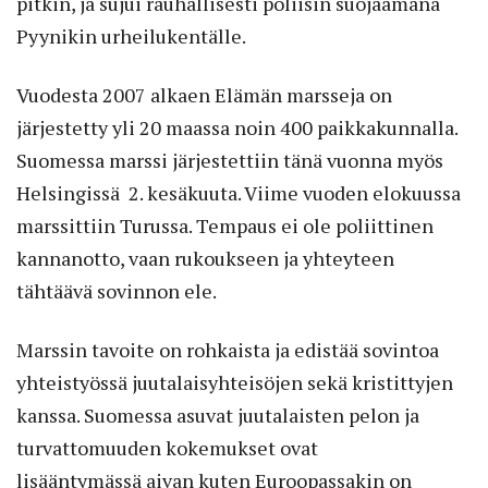
pitkin, ja sujui rauhallisesti poliisin suojaamana
Pyynikin urheilukentälle.
Vuodesta 2007 alkaen Elämän marsseja on
järjestetty yli 20 maassa noin 400 paikkakunnalla.
Suomessa
marssi
järjestettiin tänä vuonna myös
Helsingissä 2. kesäkuuta. Viime vuoden elokuussa
marssittiin Turussa. Tempaus ei ole poliittinen
kannanotto, vaan rukoukseen ja yhteyteen
tähtäävä sovinnon ele.
Marssi
n tavoite on rohkaista ja edistää sovintoa
yhteistyössä juutalaisyhteisöjen sekä kristittyjen
kanssa. Suomessa asuvat juutalaisten pelon ja
turvattomuuden kokemukset ovat
lisääntymässä aivan kuten Euroopassakin on