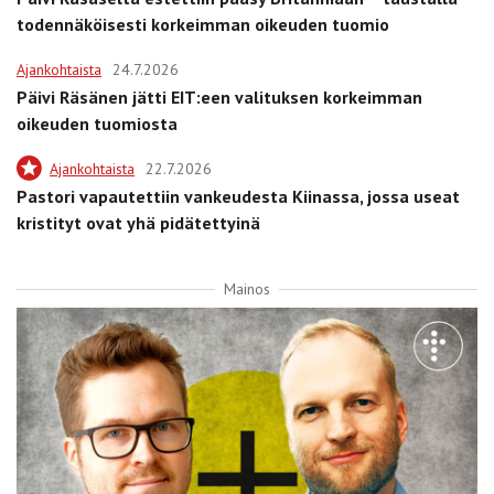
todennäköisesti korkeimman oikeuden tuomio
Ajankohtaista
24.7.2026
Päivi Räsänen jätti EIT:een valituksen korkeimman
oikeuden tuomiosta
Ajankohtaista
22.7.2026
Pastori vapautettiin vankeudesta Kiinassa, jossa useat
kristityt ovat yhä pidätettyinä
Mainos