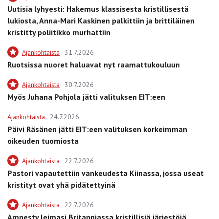
Uutisia lyhyesti: Hakemus klassisesta kristillisestä
lukiosta, Anna-Mari Kaskinen palkittiin ja brittiläinen
kristitty poliitikko murhattiin
Ajankohtaista
31.7.2026
Ruotsissa nuoret haluavat nyt raamattukouluun
Ajankohtaista
30.7.2026
Myös Juhana Pohjola jätti valituksen EIT:een
Ajankohtaista
24.7.2026
Päivi Räsänen jätti EIT:een valituksen korkeimman
oikeuden tuomiosta
Ajankohtaista
22.7.2026
Pastori vapautettiin vankeudesta Kiinassa, jossa useat
kristityt ovat yhä pidätettyinä
Ajankohtaista
22.7.2026
Amnesty leimasi Britanniassa kristillisiä järjestöjä