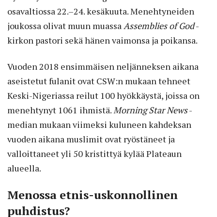
osavaltiossa 22.–24. kesäkuuta. Menehtyneiden
joukossa olivat muun muassa
Assemblies of God
-
kirkon pastori sekä hänen vaimonsa ja poikansa.
Vuoden 2018 ensimmäisen neljänneksen aikana
aseistetut fulanit ovat CSW:n mukaan tehneet
Keski-Nigeriassa reilut 100 hyökkäystä, joissa on
menehtynyt 1061 ihmistä.
Morning Star News
-
median mukaan viimeksi kuluneen kahdeksan
vuoden aikana muslimit ovat ryöstäneet ja
valloittaneet yli 50 kristittyä kylää Plateaun
alueella.
Menossa etnis-uskonnollinen
puhdistus?