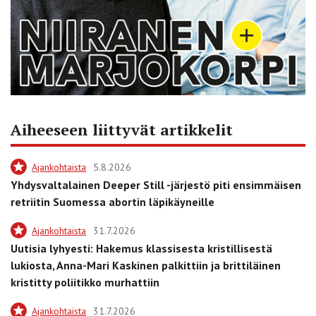
Aiheeseen liittyvät artikkelit
Ajankohtaista
5.8.2026
Yhdysvaltalainen Deeper Still -järjestö piti ensimmäisen
retriitin Suomessa abortin läpikäyneille
Ajankohtaista
31.7.2026
Uutisia lyhyesti: Hakemus klassisesta kristillisestä
lukiosta, Anna-Mari Kaskinen palkittiin ja brittiläinen
kristitty poliitikko murhattiin
Ajankohtaista
31.7.2026