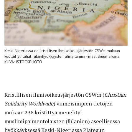
Keski-Nigeriassa on kristillisen ihmisoikeusjärjestön CSW:n mukaan
kuollut yli tuhat fulanihyökkäysten uhria tammi–maaliskuun aikana.
KUVA: ISTOCKPHOTO
Kristillisen ihmisoikeusjärjestön CSW:n (
Christian
Solidarity Worldwide
) viimeisimpien tietojen
mukaan 238 kristittyä menehtyi
muslimipaimentolaisten (fulanien) aseellisessa
hyökkäyksessä Keski-Nigeriassa Plateaun