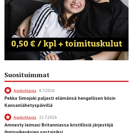
Suosituimmat
Ajankohtaista
8.7.2026
Pekka Simojoki paljasti elämänsä hengellisen biisin
Kansanlähetyspäivillä
Ajankohtaista
22.7.2026
Amnesty leimasi Britanniassa kristillisiä järjestöjä
ihmisoikeuksien vastaisiksi