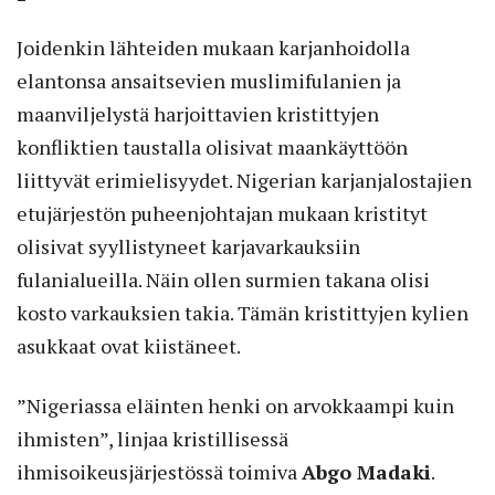
Joidenkin lähteiden mukaan karjanhoidolla
elantonsa ansaitsevien muslimifulanien ja
maanviljelystä harjoittavien kristittyjen
konfliktien taustalla olisivat maankäyttöön
liittyvät erimielisyydet. Nigerian karjanjalostajien
etujärjestön puheenjohtajan mukaan kristityt
olisivat syyllistyneet karjavarkauksiin
fulanialueilla. Näin ollen surmien takana olisi
kosto varkauksien takia. Tämän kristittyjen kylien
asukkaat ovat kiistäneet.
”Nigeriassa eläinten henki on arvokkaampi kuin
ihmisten”, linjaa kristillisessä
ihmisoikeusjärjestössä toimiva
Abgo Madaki
.