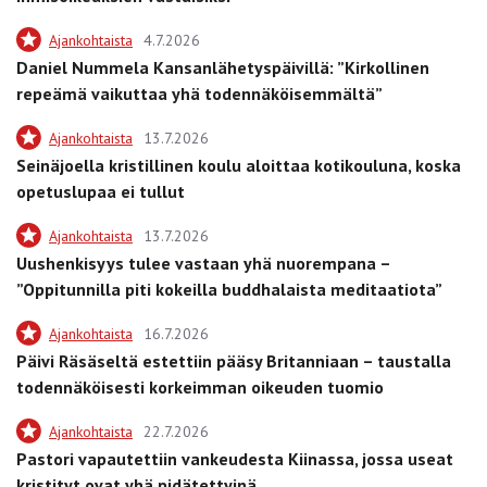
Ajankohtaista
4.7.2026
Daniel Nummela Kansanlähetyspäivillä: ”Kirkollinen
repeämä vaikuttaa yhä todennäköisemmältä”
Ajankohtaista
13.7.2026
Seinäjoella kristillinen koulu aloittaa kotikouluna, koska
opetuslupaa ei tullut
Ajankohtaista
13.7.2026
Uushenkisyys tulee vastaan yhä nuorempana –
”Oppitunnilla piti kokeilla buddhalaista meditaatiota”
Ajankohtaista
16.7.2026
Päivi Räsäseltä estettiin pääsy Britanniaan – taustalla
todennäköisesti korkeimman oikeuden tuomio
Ajankohtaista
22.7.2026
Pastori vapautettiin vankeudesta Kiinassa, jossa useat
kristityt ovat yhä pidätettyinä