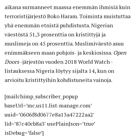
aikana surmanneet maassa enemmän ihmisiä kuin
terroristijärjestö Boko Haram. Toiminta muistuttaa
yhä enemmän etnistä puhdistusta. Nigerian
väestöstä 51,3 prosenttia on kristittyjä ja
muslimeja on 45 prosenttia. Muslimiväestö asuu
enimmäkseen maan pohjois- ja keskiosissa.
Open
Doors
-järjestön vuoden 2018 World Watch -
listauksessa Nigeria löytyy sijalta 14, kun on
arvioitu kristittyihin kohdistuneita vainoja.
[mailchimp_subscriber_popup
baseUrl=’mc.us11.list-manage.com’
uuid=’0606f8d0677e8a13a47222aa2′
lid=’87c40cb8a3′ usePlainJson=’true’
isDebug=’false’]