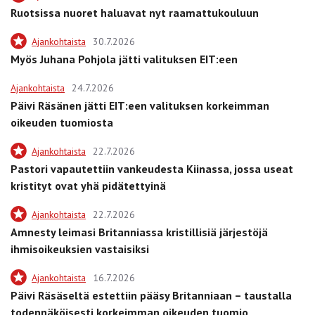
Ruotsissa nuoret haluavat nyt raamattukouluun
Ajankohtaista
30.7.2026
Myös Juhana Pohjola jätti valituksen EIT:een
Ajankohtaista
24.7.2026
Päivi Räsänen jätti EIT:een valituksen korkeimman
oikeuden tuomiosta
Ajankohtaista
22.7.2026
Pastori vapautettiin vankeudesta Kiinassa, jossa useat
kristityt ovat yhä pidätettyinä
Ajankohtaista
22.7.2026
Amnesty leimasi Britanniassa kristillisiä järjestöjä
ihmisoikeuksien vastaisiksi
Ajankohtaista
16.7.2026
Päivi Räsäseltä estettiin pääsy Britanniaan – taustalla
todennäköisesti korkeimman oikeuden tuomio