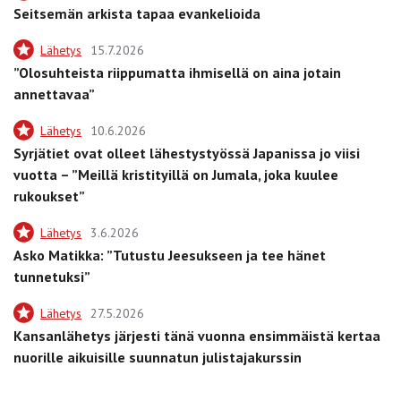
Seitsemän arkista tapaa evankelioida
Lähetys
15.7.2026
”Olosuhteista riippumatta ihmisellä on aina jotain
annettavaa”
Lähetys
10.6.2026
Syrjätiet ovat olleet lähestystyössä Japanissa jo viisi
vuotta – ”Meillä kristityillä on Jumala, joka kuulee
rukoukset”
Lähetys
3.6.2026
Asko Matikka: ”Tutustu Jeesukseen ja tee hänet
tunnetuksi”
Lähetys
27.5.2026
Kansanlähetys järjesti tänä vuonna ensimmäistä kertaa
nuorille aikuisille suunnatun julistajakurssin