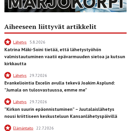
Aiheeseen liittyvät artikkelit
Lähetys
5.8.2026
Katrina Mäki-Soini tietää, että lähetystyöhön
valmistautuminen vaatii epävarmuuden sietoa ja kutsun
kirkkautta
Lähetys
29.7.2026
Evankeliointia Excelin avulla tekevä Joakim Asplund:
”Jumala on tulosvastuussa, emme me”
Lähetys
29.7.2026
”Kirkon suurin epäonnistuminen” – Juutalaislähetys
nousi kriittiseen keskusteluun Kansanlähetyspäivillä
Elämäntaito
22.7.2026