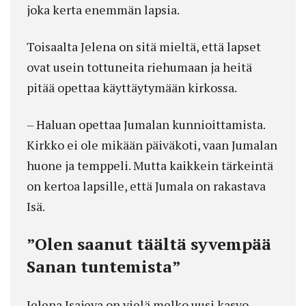
joka kerta enemmän lapsia.
Toisaalta Jelena on sitä mieltä, että lapset
ovat usein tottuneita riehumaan ja heitä
pitää opettaa käyttäytymään kirkossa.
– Haluan opettaa Jumalan kunnioittamista.
Kirkko ei ole mikään päiväkoti, vaan Jumalan
huone ja temppeli. Mutta kaikkein tärkeintä
on kertoa lapsille, että Jumala on rakastava
Isä.
”Olen saanut täältä syvempää
Sanan tuntemista”
Jelena Isajeva on vielä melko uusi kasvo