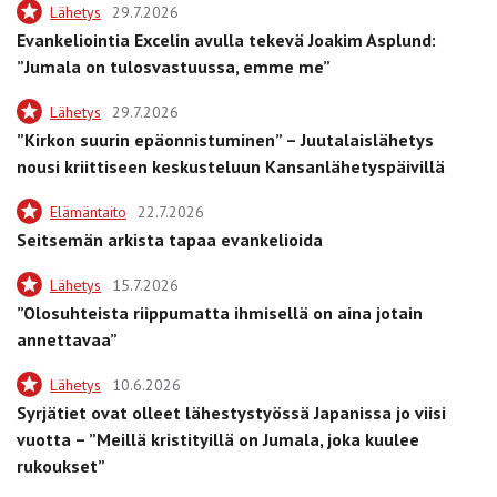
Lähetys
29.7.2026
Evankeliointia Excelin avulla tekevä Joakim Asplund:
”Jumala on tulosvastuussa, emme me”
Lähetys
29.7.2026
”Kirkon suurin epäonnistuminen” – Juutalaislähetys
nousi kriittiseen keskusteluun Kansanlähetyspäivillä
Elämäntaito
22.7.2026
Seitsemän arkista tapaa evankelioida
Lähetys
15.7.2026
”Olosuhteista riippumatta ihmisellä on aina jotain
annettavaa”
Lähetys
10.6.2026
Syrjätiet ovat olleet lähestystyössä Japanissa jo viisi
vuotta – ”Meillä kristityillä on Jumala, joka kuulee
rukoukset”