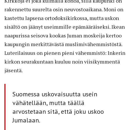
Kirkkoja ei joka kulmalla kohoa, sillä kaupunki on
rakennettu suurelta osin neuvostoaikana. Moni on
kastettu lapsena ortodoksikirkossa, mutta uskon
sisältö on jäänyt useimmille epämääräiseksi. Ikean
naapurissa seisova kookas Juman moskeija kertoo
kaupungin merkittävästä muslimivähemmistöstä.
Luterilaisuus on pienen pieni vähemmistö: Inkerin
kirkon seurakuntaan kuuluu noin viisikymmentä
jäsentä.
Suomessa uskovaisuutta usein
vähätellään, mutta täällä
arvostetaan sitä, että joku uskoo
Jumalaan.