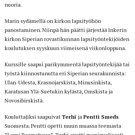
nuoria.
Marin sydämellä on kirkon lapsityöhön
panostaminen. Niinpä hän päätti järjestää Inkerin
kirkon Siperian rovastikunnan lapsityöntekijöiden
koulutuksen syyskuun viimeisenä viikonloppuna.
Kurssille saapui parikymmentä lapsityöntekijää tai
työstä kiinnostunutta eri Siperian seurakunnista:
Ulan-Udesta, Krasnojarskista, Minusinkista,
Karatusan Ylä-Suetukin kylästä, Omskista ja
Novosibirskistä.
Kouluttajiksi saapuivat
Terhi
ja
Pentti Smeds
Suomesta. Pentti opetti muun muassa teemasta
”Lapsi Raamatussa”. Terhi opetti monipuolisesti