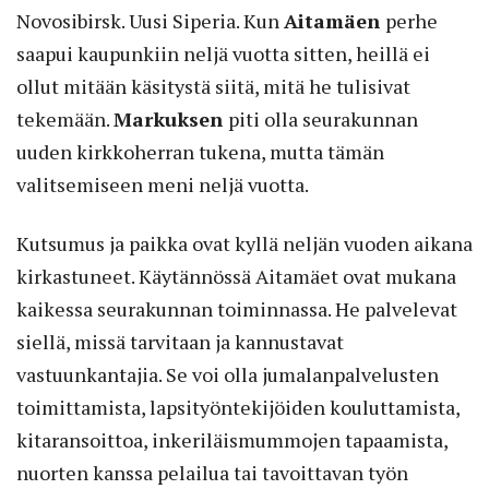
Novosibirsk. Uusi Siperia. Kun
Aitamäen
perhe
saapui kaupunkiin neljä vuotta sitten, heillä ei
ollut mitään käsitystä siitä, mitä he tulisivat
tekemään.
Markuksen
piti olla seurakunnan
uuden kirkkoherran tukena, mutta tämän
valitsemiseen meni neljä vuotta.
Kutsumus ja paikka ovat kyllä neljän vuoden aikana
kirkastuneet. Käytännössä Aitamäet ovat mukana
kaikessa seurakunnan toiminnassa. He palvelevat
siellä, missä tarvitaan ja kannustavat
vastuunkantajia. Se voi olla jumalanpalvelusten
toimittamista, lapsityöntekijöiden kouluttamista,
kitaransoittoa, inkeriläismummojen tapaamista,
nuorten kanssa pelailua tai tavoittavan työn