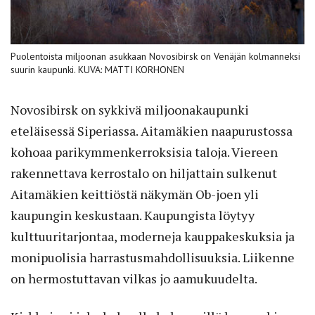
Puolentoista miljoonan asukkaan Novosibirsk on Venäjän kolmanneksi
suurin kaupunki. KUVA: MATTI KORHONEN
Novosibirsk on sykkivä miljoonakaupunki
eteläisessä Siperiassa. Aitamäkien naapurustossa
kohoaa parikymmenkerroksisia taloja. Viereen
rakennettava kerrostalo on hiljattain sulkenut
Aitamäkien keittiöstä näkymän Ob-joen yli
kaupungin keskustaan. Kaupungista löytyy
kulttuuritarjontaa, moderneja kauppakeskuksia ja
monipuolisia harrastusmahdollisuuksia. Liikenne
on hermostuttavan vilkas jo aamukuudelta.