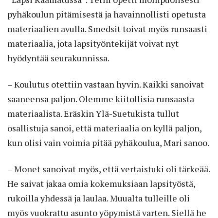
pyhäkoulun pitämisestä ja havainnollisti opetusta
materiaalien avulla. Smedsit toivat myös runsaasti
materiaalia, jota lapsityöntekijät voivat nyt
hyödyntää seurakunnissa.
– Koulutus otettiin vastaan hyvin. Kaikki sanoivat
saaneensa paljon. Olemme kiitollisia runsaasta
materiaalista. Eräskin Ylä-Suetukista tullut
osallistuja sanoi, että materiaalia on kyllä paljon,
kun olisi vain voimia pitää pyhäkoulua, Mari sanoo.
– Monet sanoivat myös, että vertaistuki oli tärkeää.
He saivat jakaa omia kokemuksiaan lapsityöstä,
rukoilla yhdessä ja laulaa. Muualta tulleille oli
myös vuokrattu asunto yöpymistä varten. Siellä he