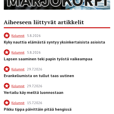
Aiheeseen liittyvät artikkelit
Kolumnit
5.8.2026
Kyky nauttia elämästä syntyy yksinkertaisista asioista
Kolumnit
5.8.2026
Lapsen saaminen teki papin työstä vaikeampaa
Kolumnit
29.7.2026
Evankeliumista on tullut taas uutinen
Kolumnit
29.7.2026
Vertailu käy meiltä luonnostaan
Kolumnit
15.7.2026
Pikku tippa päivittäin pitää hengissä