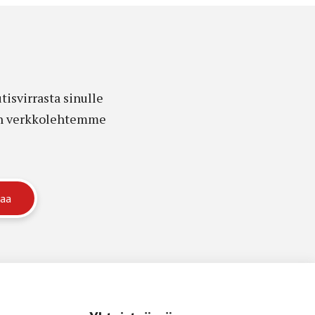
isvirrasta sinulle
edon verkkolehtemme