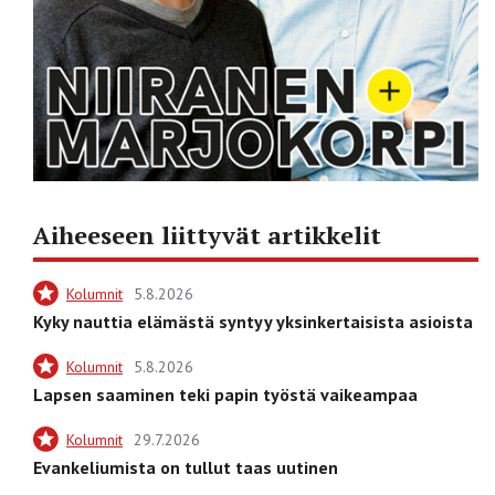
Aiheeseen liittyvät artikkelit
Kolumnit
5.8.2026
Kyky nauttia elämästä syntyy yksinkertaisista asioista
Kolumnit
5.8.2026
Lapsen saaminen teki papin työstä vaikeampaa
Kolumnit
29.7.2026
Evankeliumista on tullut taas uutinen