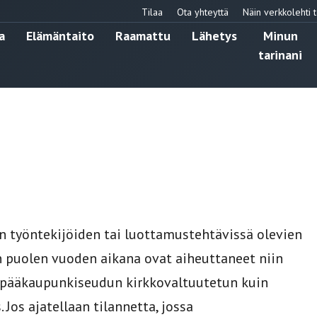
Tilaa
Ota yhteyttä
Näin verkkolehti t
a
Elämäntaito
Raamattu
Lähetys
Minun
tarinani
 työntekijöiden tai luottamustehtävissä olevien
puolen vuoden aikana ovat aiheuttaneet niin
n pääkaupunkiseudun kirkkovaltuutetun kuin
 Jos ajatellaan tilannetta, jossa