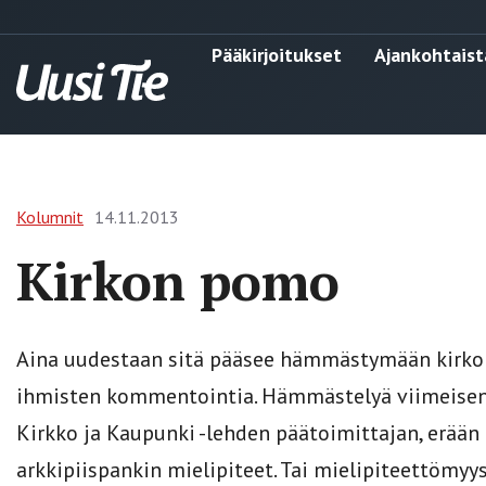
Pääkirjoitukset
Ajankohtaist
Kolumnit
14.11.2013
Kirkon pomo
Aina uudestaan sitä pääsee hämmästymään kirkon
ihmisten kommentointia. Hämmästelyä viimeisen 
Kirkko ja Kaupunki -lehden päätoimittajan, erää
arkkipiispankin mielipiteet. Tai mielipiteettömyys.