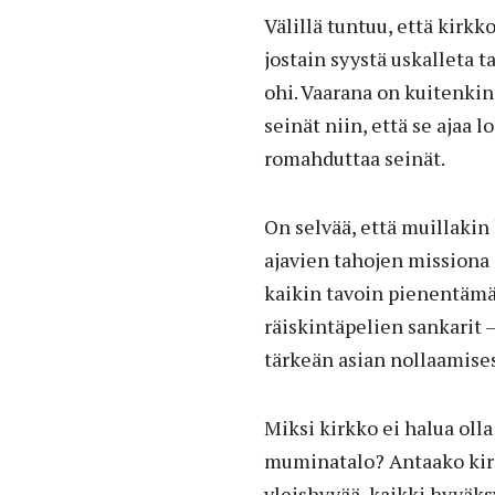
Välillä tuntuu, että kir
jostain syystä uskalleta 
ohi. Vaarana on kuitenki
seinät niin, että se ajaa 
romahduttaa seinät.
On selvää, että muillakin 
ajavien tahojen missiona 
kaikin tavoin pienentämää
räiskintäpelien sankarit –
tärkeän asian nollaamises
Miksi kirkko ei halua ol
muminatalo? Antaako kir
yleishyvää, kaikki hyväks