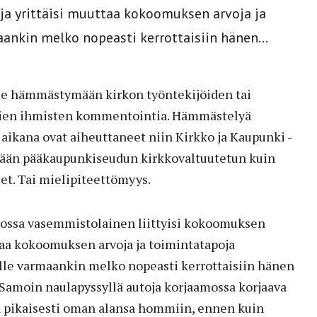
ja yrittäisi muuttaa kokoomuksen arvoja ja
ankin melko nopeasti kerrottaisiin hänen...
ee hämmästymään kirkon työntekijöiden tai
vien ihmisten kommentointia. Hämmästelyä
aikana ovat aiheuttaneet niin Kirkko ja Kaupunki -
rään pääkaupunkiseudun kirkkovaltuutetun kuin
et. Tai mielipiteettömyys.
, jossa vasemmistolainen liittyisi kokoomuksen
ttaa kokoomuksen arvoja ja toimintatapoja
lle varmaankin melko nopeasti kerrottaisiin hänen
 Samoin naulapyssyllä autoja korjaamossa korjaava
in pikaisesti oman alansa hommiin, ennen kuin