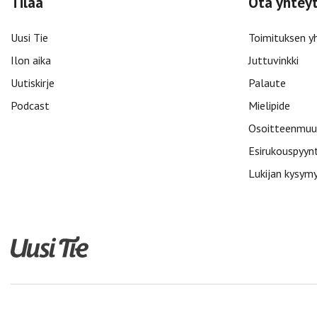
Tilaa
Ota yhtey
Uusi Tie
Toimituksen y
Ilon aika
Juttuvinkki
Uutiskirje
Palaute
Podcast
Mielipide
Osoitteenmuu
Esirukouspyyn
Lukijan kysym