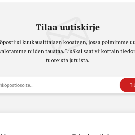
Tilaa uutiskirje
öpostiisi kuukausittaisen koosteen, jossa poimimme uut
a valotamme niiden taustaa. Lisäksi saat viikottain ti
tuoreista jutuista.