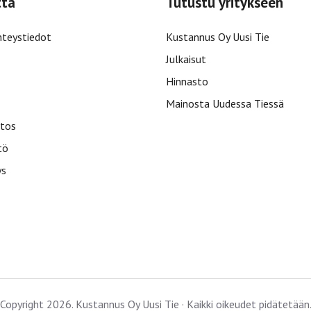
ttä
Tutustu yritykseen
hteystiedot
Kustannus Oy Uusi Tie
Julkaisut
Hinnasto
Mainosta Uudessa Tiessä
tos
tö
ys
Copyright 2026. Kustannus Oy Uusi Tie · Kaikki oikeudet pidätetään