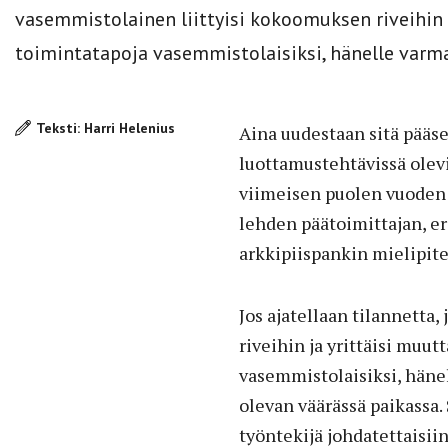
vasemmistolainen liittyisi kokoomuksen riveihin 
toimintatapoja vasemmistolaisiksi, hänelle varma
Teksti: Harri Helenius
Aina uudestaan sitä pääs
luottamustehtävissä ole
viimeisen puolen vuoden 
lehden päätoimittajan, e
arkkipiispankin mielipite
Jos ajatellaan tilannetta
riveihin ja yrittäisi muu
vasemmistolaisiksi, häne
olevan väärässä paikassa.
työntekijä johdatettaisi