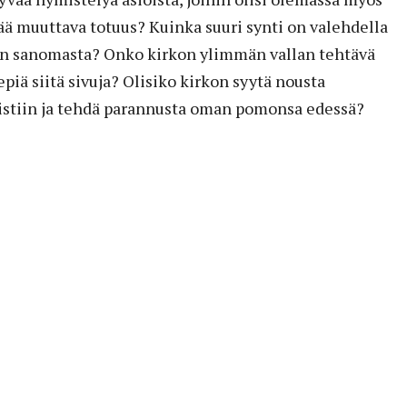
 muuttava totuus? Kuinka suuri synti on valehdella
an sanomasta? Onko kirkon ylimmän vallan tehtävä
piä siitä sivuja? Olisiko kirkon syytä nousta
 ristiin ja tehdä parannusta oman pomonsa edessä?