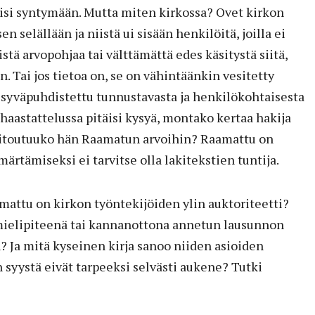
si syntymään. Mutta miten kirkossa? Ovet kirkon
n selällään ja niistä ui sisään henkilöitä, joilla ei
istä arvopohjaa tai välttämättä edes käsitystä siitä,
 Tai jos tietoa on, se on vähintäänkin vesitetty
 syväpuhdistettu tunnustavasta ja henkilökohtaisesta
haastattelussa pitäisi kysyä, montako kertaa hakija
sitoutuuko hän Raamatun arvoihin? Raamattu on
ärtämiseksi ei tarvitse olla lakitekstien tuntija.
amattu on kirkon työntekijöiden ylin auktoriteetti?
 mielipiteenä tai kannanottona annetun lausunnon
n? Ja mitä kyseinen kirja sanoo niiden asioiden
n syystä eivät tarpeeksi selvästi aukene? Tutki