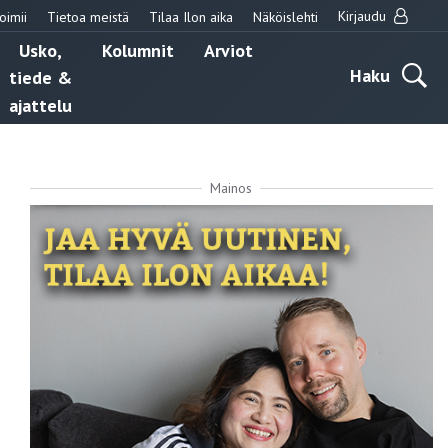
Kirjaudu
oimii
Tietoa meistä
Tilaa Ilon aika
Näköislehti
Usko,
Kolumnit
Arviot
Haku
tiede &
ajattelu
Mainos