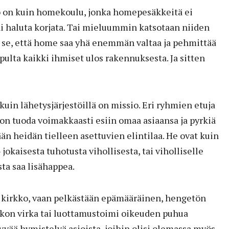
kko on kuin homekoulu, jonka homepesäkkeitä ei
tai haluta korjata. Tai mieluummin katsotaan niiden
n se, että home saa yhä enemmän valtaa ja pehmittää
lopulta kaikki ihmiset ulos rakennuksesta. Ja sitten
kuin lähetysjärjestöillä on missio. Eri ryhmien etuja
on tuoda voimakkaasti esiin omaa asiaansa ja pyrkiä
n heidän tielleen asettuvien elintilaa. He ovat kuin
 jokaisesta tuhotusta vihollisesta, tai viholliselle
ta saa lisähappea.
la kirkko, vaan pelkästään epämääräinen, hengetön
kon virka tai luottamustoimi oikeuden puhua
yvää hymistelyä asioista, joihin olisi olemassa myös