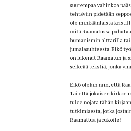
suurempaa vahinkoa pääsi
tehtäviin pidetään seppose
ole minkäänlaista kristill
mitä Raamatussa puhutaan.
humanismin alttarilla tai
jumalasuhteesta. Eikö työ
on lukenut Raamatun ja 
selkeää tekstiä, jonka ymm
Eikö olekin niin, että Ra
Tai että jokaisen kirkon
tulee nojata tähän kirjaa
tutkimisesta, jotka jostai
Raamattua ja rukoile!