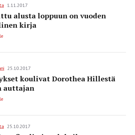
ta
1.11.2017
tu alusta loppuun on vuoden
linen kirja
le
ani
25.10.2017
kset koulivat Dorothea Hillestä
n auttajan
le
ta
25.10.2017