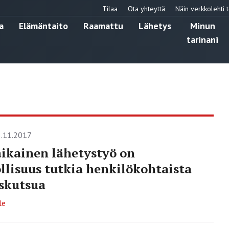
Tilaa
Ota yhteyttä
Näin verkkolehti t
a
Elämäntaito
Raamattu
Lähetys
Minun
tarinani
.11.2017
ikainen lähetystyö on
lisuus tutkia henkilökohtaista
skutsua
le