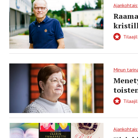
Ajankohtais
Raamat
kristil
Tilaajil
Minun tarin
Menety
toiste
Tilaajil
Ajankohtais