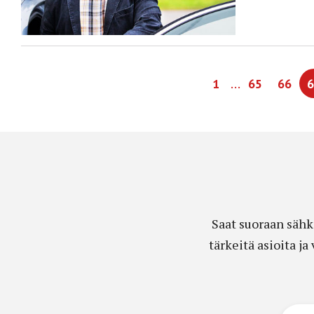
…
1
65
66
6
Saat suoraan sähk
tärkeitä asioita j