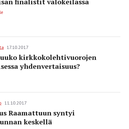
isan finalistit valokeilassa
le
ta
17.10.2017
uuko kirkkokolehtivuorojen
sessa yhdenvertaisuus?
o
11.10.2017
us Raamattuun syntyi
unnan keskellä