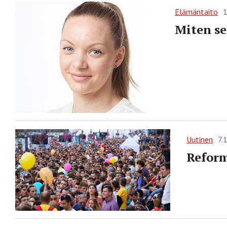
Elämäntaito
1
Miten se
Uutinen
7.
Reform