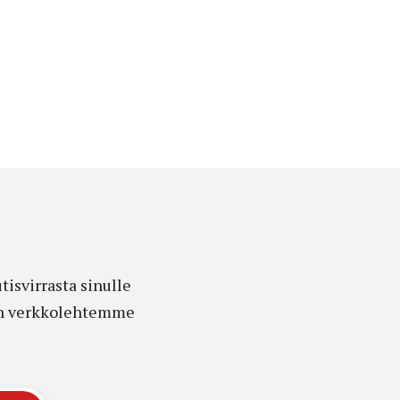
isvirrasta sinulle
edon verkkolehtemme