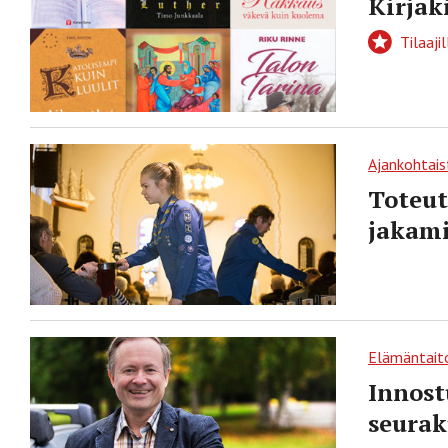
Kirjak
Tilaajil
Ajankohtais
Toteut
jakami
Elämäntait
Innost
seurak