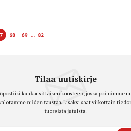
…
7
68
69
82
Tilaa uutiskirje
öpostiisi kuukausittaisen koosteen, jossa poimimme uut
a valotamme niiden taustaa. Lisäksi saat viikottain ti
tuoreista jutuista.