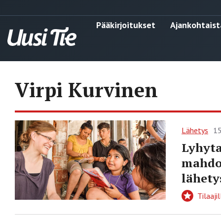
Pääkirjoitukset
Ajankohtaist
Virpi Kurvinen
Lähetys
15
Lyhyta
mahdol
lähety
Tilaajil