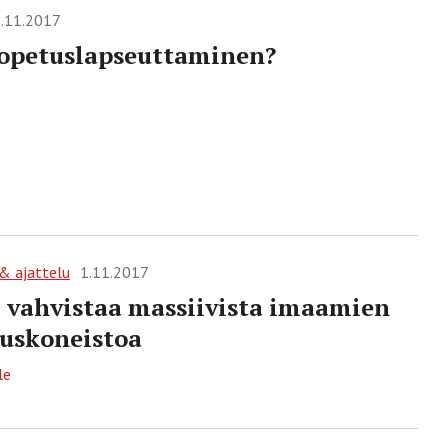
.11.2017
 opetuslapseuttaminen?
 & ajattelu
1.11.2017
 vahvistaa massiivista imaamien
uskoneistoa
le