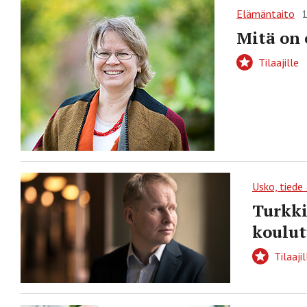
Elämäntaito
1
Mitä on
Tilaajille
Usko, tiede
Turkki
koulut
Tilaajil