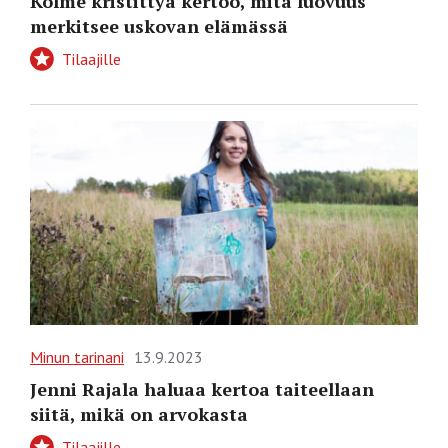
Kolme kristittyä kertoo, mitä luovuus
merkitsee uskovan elämässä
Tilaajille
Minun tarinani
13.9.2023
Jenni Rajala haluaa kertoa taiteellaan
siitä, mikä on arvokasta
Tilaajille