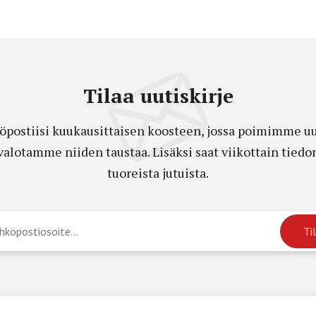
Tilaa uutiskirje
öpostiisi kuukausittaisen koosteen, jossa poimimme uut
a valotamme niiden taustaa. Lisäksi saat viikottain ti
tuoreista jutuista.