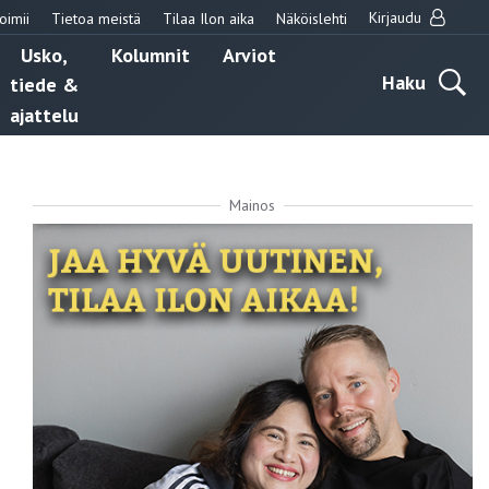
Kirjaudu
oimii
Tietoa meistä
Tilaa Ilon aika
Näköislehti
Usko,
Kolumnit
Arviot
Haku
tiede &
ajattelu
Mainos