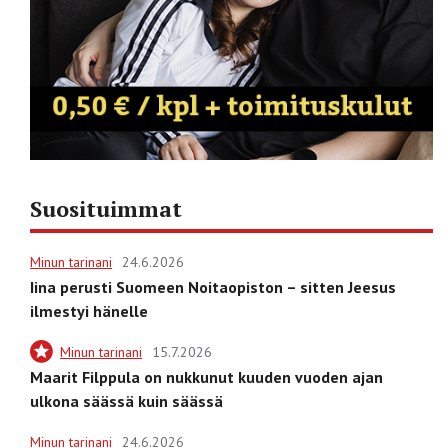
Suosituimmat
Minun tarinani
24.6.2026
Iina perusti Suomeen Noitaopiston – sitten Jeesus
ilmestyi hänelle
Minun tarinani
15.7.2026
Maarit Filppula on nukkunut kuuden vuoden ajan
ulkona säässä kuin säässä
Minun tarinani
24.6.2026