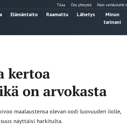
Tilaa
Ota yhteyttä
Näin verkkolehti t
a
Elämäntaito
Raamattu
Lähetys
Minun
tarinani
a kertoa
mikä on arvokasta
toivoo maalaustensa olevan oodi luovuuden ilolle,
suus näyttäisi harkitulta.