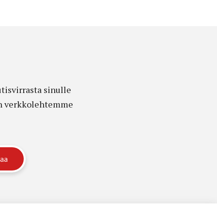
isvirrasta sinulle
edon verkkolehtemme