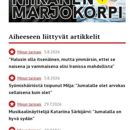
Aiheeseen liittyvät artikkelit
Minun tarinani
5.8.2026
”Halusin olla itsenäinen, mutta ymmärsin, ettei se
naisena ja vammaisena olisi Iranissa mahdollista”
Minun tarinani
5.8.2026
Syömishäiriöstä toipunut Milja: ”Jumalalle olet arvokas
sellaisena kuin olet”
Minun tarinani
29.7.2026
Musikaalinäyttelijä Katariina Särkijärvi: ”Jumalalla on
hyvä sydän”