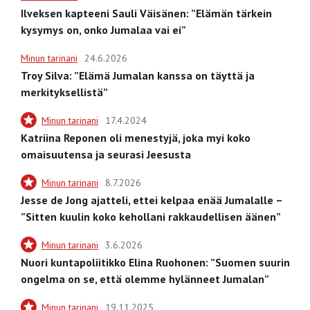
Ilveksen kapteeni Sauli Väisänen: ”Elämän tärkein
kysymys on, onko Jumalaa vai ei”
Minun tarinani
24.6.2026
Troy Silva: ”Elämä Jumalan kanssa on täyttä ja
merkityksellistä”
Minun tarinani
17.4.2024
Katriina Reponen oli menestyjä, joka myi koko
omaisuutensa ja seurasi Jeesusta
Minun tarinani
8.7.2026
Jesse de Jong ajatteli, ettei kelpaa enää Jumalalle –
”Sitten kuulin koko kehollani rakkaudellisen äänen”
Minun tarinani
3.6.2026
Nuori kuntapoliitikko Elina Ruohonen: ”Suomen suurin
ongelma on se, että olemme hylänneet Jumalan”
Minun tarinani
19.11.2025