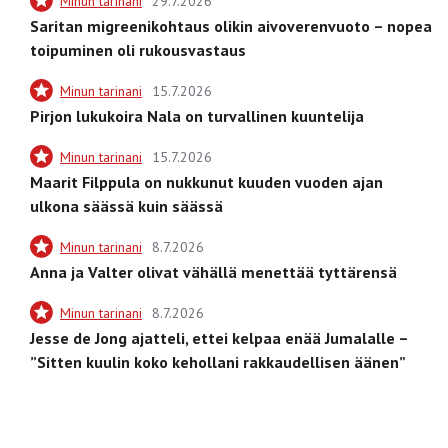
Minun tarinani
29.7.2026
Saritan migreenikohtaus olikin aivoverenvuoto – nopea
toipuminen oli rukousvastaus
Minun tarinani
15.7.2026
Pirjon lukukoira Nala on turvallinen kuuntelija
Minun tarinani
15.7.2026
Maarit Filppula on nukkunut kuuden vuoden ajan
ulkona säässä kuin säässä
Minun tarinani
8.7.2026
Anna ja Valter olivat vähällä menettää tyttärensä
Minun tarinani
8.7.2026
Jesse de Jong ajatteli, ettei kelpaa enää Jumalalle –
”Sitten kuulin koko kehollani rakkaudellisen äänen”