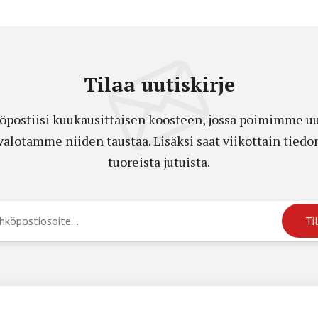
Tilaa uutiskirje
öpostiisi kuukausittaisen koosteen, jossa poimimme uut
a valotamme niiden taustaa. Lisäksi saat viikottain ti
tuoreista jutuista.