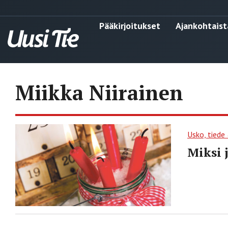
Pääkirjoitukset
Ajankohtaist
Miikka Niirainen
Usko, tiede
Miksi 