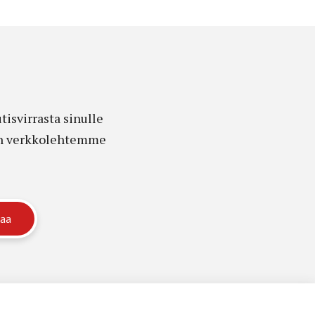
isvirrasta sinulle
edon verkkolehtemme