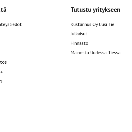
ttä
Tutustu yritykseen
hteystiedot
Kustannus Oy Uusi Tie
Julkaisut
Hinnasto
Mainosta Uudessa Tiessä
tos
tö
ys