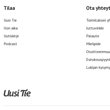
Tilaa
Ota yhtey
Uusi Tie
Toimituksen y
Ilon aika
Juttuvinkki
Uutiskirje
Palaute
Podcast
Mielipide
Osoitteenmuu
Esirukouspyyn
Lukijan kysym