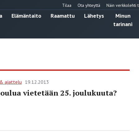
Tilaa
Ota yhteyttä
Näin verkkolehti t
a
Elämäntaito
Raamattu
Lähetys
Minun
tarinani
 & ajattelu
19.12.2013
joulua vietetään 25. joulukuuta?