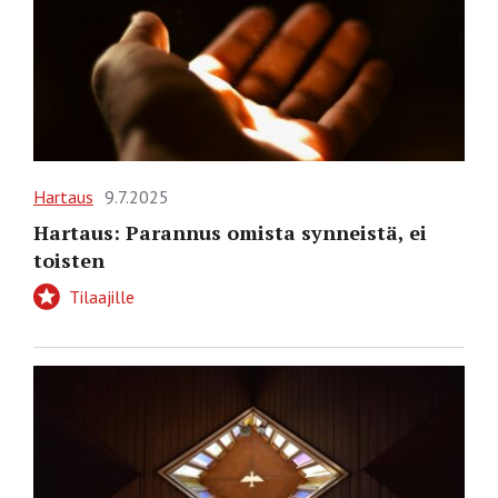
Hartaus
9.7.2025
Hartaus: Parannus omista synneistä, ei
toisten
Tilaajille