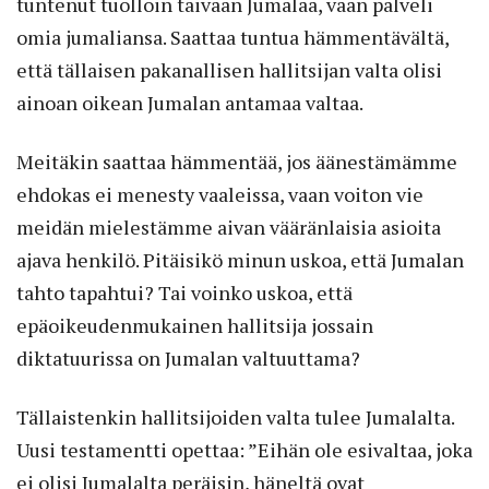
tuntenut tuolloin taivaan Jumalaa, vaan palveli
omia jumaliansa. Saattaa tuntua hämmentävältä,
että tällaisen pakanallisen hallitsijan valta olisi
ainoan oikean Jumalan antamaa valtaa.
Meitäkin saattaa hämmentää, jos äänestämämme
ehdokas ei menesty vaaleissa, vaan voiton vie
meidän mielestämme aivan vääränlaisia asioita
ajava henkilö. Pitäisikö minun uskoa, että Jumalan
tahto tapahtui? Tai voinko uskoa, että
epäoikeudenmukainen hallitsija jossain
diktatuurissa on Jumalan valtuuttama?
Tällaistenkin hallitsijoiden valta tulee Jumalalta.
Uusi testamentti opettaa: ”Eihän ole esivaltaa, joka
ei olisi Jumalalta peräisin, häneltä ovat