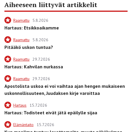
Aiheeseen liittyvät artikkelit
Raamattu
5.8.2026
Hartaus: Etsikkoaikamme
Raamattu
5.8.2026
Pitääkö uskon tuntua?
Raamattu
29.7.2026
Hartaus: Kahvilan nurkassa
Raamattu
29.7.2026
Apostolista uskoa ei voi vaihtaa ajan hengen mukaiseen
uskonnollisuuteen, Juudaksen kirje varoittaa
Hartaus
15.7.2026
Hartaus: Todisteet eivät jätä epäilylle sijaa
Elämäntaito
15.7.2026
Kun maailma tuntuu levottomalta, muuta näkökulmaa