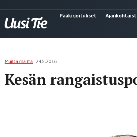
Pääkirjoitukset
Ajankohtaist
Muilta mailta
24.8.2016
Kesän rangaistuspo