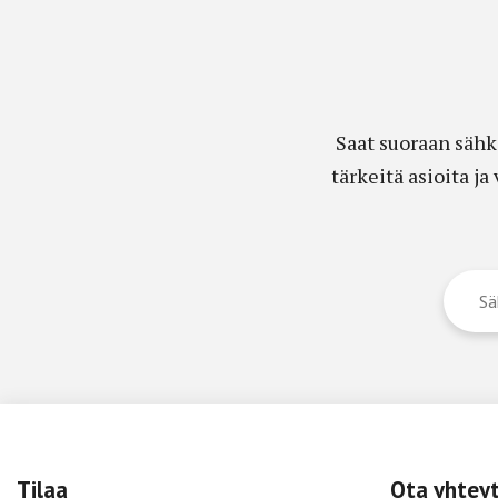
Saat suoraan sähk
tärkeitä asioita j
Tilaa
Ota yhtey