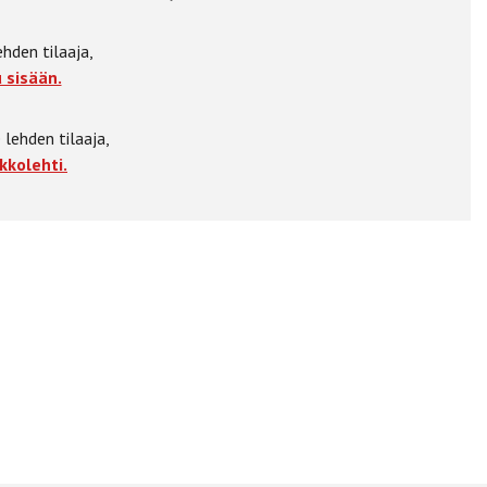
ehden tilaaja,
 sisään.
 lehden tilaaja,
kkolehti.