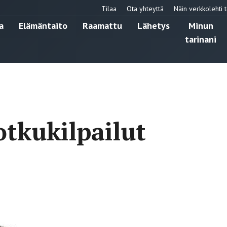
Tilaa
Ota yhteyttä
Näin verkkolehti t
a
Elämäntaito
Raamattu
Lähetys
Minun
tarinani
tkukilpailut