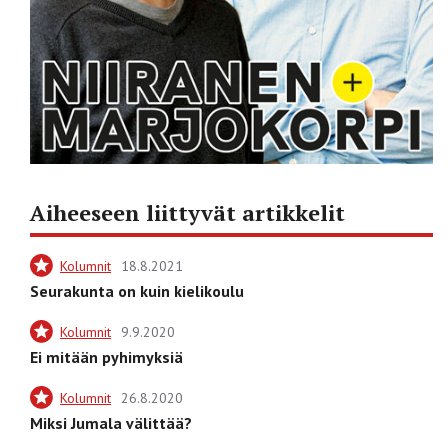
Aiheeseen liittyvät artikkelit
Kolumnit
18.8.2021
Seurakunta on kuin kielikoulu
Kolumnit
9.9.2020
Ei mitään pyhimyksiä
Kolumnit
26.8.2020
Miksi Jumala välittää?