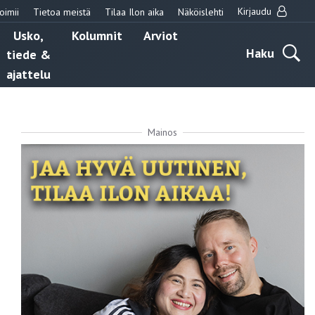
Kirjaudu
oimii
Tietoa meistä
Tilaa Ilon aika
Näköislehti
Usko,
Kolumnit
Arviot
Haku
tiede &
ajattelu
Mainos