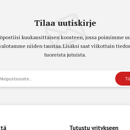
Tilaa uutiskirje
öpostiisi kuukausittaisen koosteen, jossa poimimme uut
a valotamme niiden taustaa. Lisäksi saat viikottain ti
tuoreista jutuista.
ttä
Tutustu yritykseen