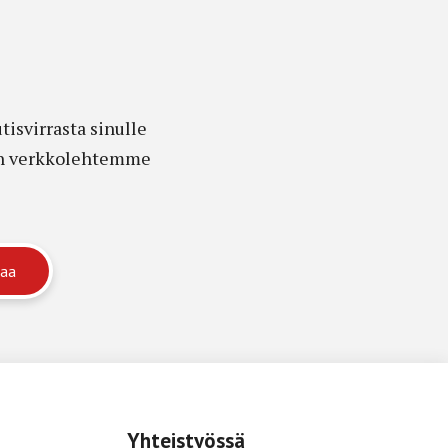
isvirrasta sinulle
edon verkkolehtemme
Yhteistyössä