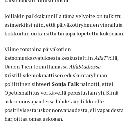
katsomuksiin tutustumista.
Joillakin paikkakunnilla tämä velvoite on tulkittu
esimerkiksi niin, että päiväkotiryhmien vierailuja
kirkkoihin on karsittu tai jopa lopetettu kokonaan.
Viime torstaina päiväkotien
katsomuskasvatuksesta keskusteltiin
AlfaTV
:llä,
Uuden Tien toimittamassa
AlfaStudiossa
.
Kristillisdemokraattisen eduskuntaryhmän
poliittinen sihteeri
Sonja Falk
painotti, ettei
Opetushallitus voi kävellä perustuslain yli. Siinä
uskonnonvapaudessa lähdetään liikkeelle
positiivisesta uskonnonvapaudesta, eli vapaudesta
harjoittaa omaa uskoaan.