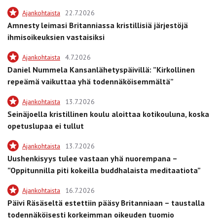
Ajankohtaista
22.7.2026
Amnesty leimasi Britanniassa kristillisiä järjestöjä
ihmisoikeuksien vastaisiksi
Ajankohtaista
4.7.2026
Daniel Nummela Kansanlähetyspäivillä: ”Kirkollinen
repeämä vaikuttaa yhä todennäköisemmältä”
Ajankohtaista
13.7.2026
Seinäjoella kristillinen koulu aloittaa kotikouluna, koska
opetuslupaa ei tullut
Ajankohtaista
13.7.2026
Uushenkisyys tulee vastaan yhä nuorempana –
”Oppitunnilla piti kokeilla buddhalaista meditaatiota”
Ajankohtaista
16.7.2026
Päivi Räsäseltä estettiin pääsy Britanniaan – taustalla
todennäköisesti korkeimman oikeuden tuomio