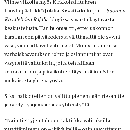
Viime viikolla myös Kirkkohallituksen
kansliapäällikkö
Jukka Keskitalo
kirjoitti
Suomen
Kuvalehden Rajalla
-blogissa vasusta käytävästä
keskustelusta. Hän huomautti, ettei uskonnon
karsimiseen päiväkodeista välttämättä ole syynä
vasu, vaan jatkuvat valitukset. Monissa kunnissa
varhaiskasvatuksen johto ja asiantuntijat ovat
väsyneitä valituksiin, joita tehtaillaan
seurakuntien ja päiväkotien täysin säännösten
mukaisesta yhteistyöstä.
Siksi paikoitellen on valittu pienemmän riesan tie
ja ryhdytty ajamaan alas yhteistyötä.
”Näin tiettyjen tahojen taktiikka valituksilla
väsyttämisestä on – ikävä kyllä – osin saavuttanut