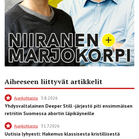
Aiheeseen liittyvät artikkelit
Ajankohtaista
5.8.2026
Yhdysvaltalainen Deeper Still -järjestö piti ensimmäisen
retriitin Suomessa abortin läpikäyneille
Ajankohtaista
31.7.2026
Uutisia lyhyesti: Hakemus klassisesta kristillisestä