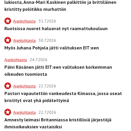
lukiosta, Anna-Mari Kaskinen palkittiin ja brittiläinen
kristitty poliitikko murhattiin
Ajankohtaista
31.7.2026
Ruotsissa nuoret haluavat nyt raamattukouluun
Ajankohtaista
30.7.2026
Myös Juhana Pohjola jätti valituksen EIT:een
Ajankohtaista
24.7.2026
Päivi Räsänen jätti EIT:een valituksen korkeimman
oikeuden tuomiosta
Ajankohtaista
22.7.2026
Pastori vapautettiin vankeudesta Kiinassa, jossa useat
kristityt ovat yhä pidätettyinä
Ajankohtaista
22.7.2026
Amnesty leimasi Britanniassa kristillisiä järjestöjä
ihmisoikeuksien vastaisiksi