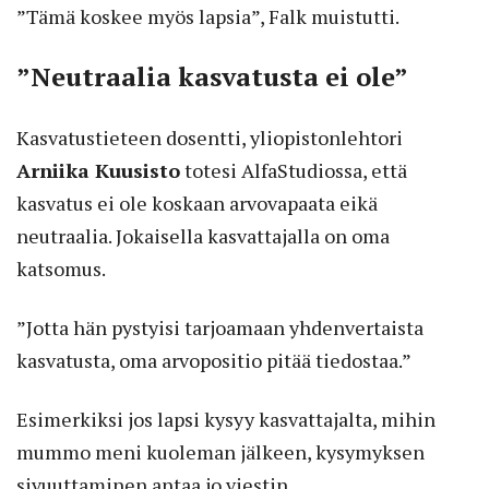
”Tämä koskee myös lapsia”, Falk muistutti.
”Neutraalia kasvatusta ei ole”
Kasvatustieteen dosentti, yliopistonlehtori
Arniika Kuusisto
totesi AlfaStudiossa, että
kasvatus ei ole koskaan arvovapaata eikä
neutraalia. Jokaisella kasvattajalla on oma
katsomus.
”Jotta hän pystyisi tarjoamaan yhdenvertaista
kasvatusta, oma arvopositio pitää tiedostaa.”
Esimerkiksi jos lapsi kysyy kasvattajalta, mihin
mummo meni kuoleman jälkeen, kysymyksen
sivuuttaminen antaa jo viestin.