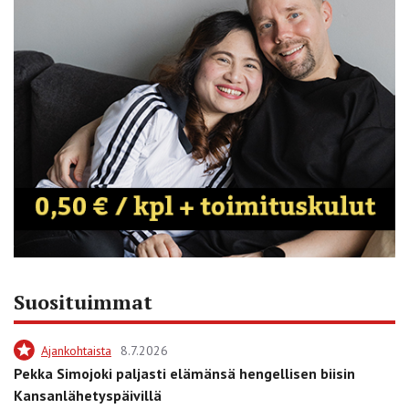
Suosituimmat
Ajankohtaista
8.7.2026
Pekka Simojoki paljasti elämänsä hengellisen biisin
Kansanlähetyspäivillä