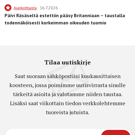
Ajankohtaista
16.7.2026
Päivi Räsäseltä estettiin pääsy Britanniaan – taustalla
todennäköisesti korkeimman oikeuden tuomio
Tilaa uutiskirje
Saat suoraan sähköpostiisi kuukausittaisen
koosteen, jossa poimimme uutisvirrasta sinulle
tärkeitä asioita ja valotamme niiden taustaa.
Lisäksi saat viikottain tiedon verkkolehtemme
tuoreista jutuista.