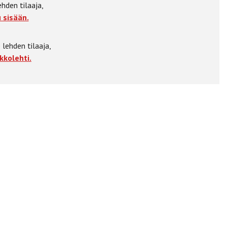
ehden tilaaja,
 sisään.
 lehden tilaaja,
kkolehti.