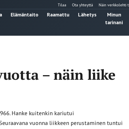
Tilaa
Ota yhteyttä
Näin verkkolehti t
a
Elämäntaito
Raamattu
Lähetys
Minun
tarinani
uotta – näin liike
1966. Hanke kuitenkin kariutui
. Seuraavana vuonna liikkeen perustaminen tuntui