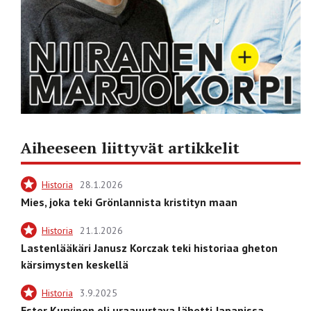
Aiheeseen liittyvät artikkelit
Historia
28.1.2026
Mies, joka teki Grönlannista kristityn maan
Historia
21.1.2026
Lastenlääkäri Janusz Korczak teki historiaa gheton
kärsimysten keskellä
Historia
3.9.2025
Ester Kurvinen oli uraauurtava lähetti Japanissa