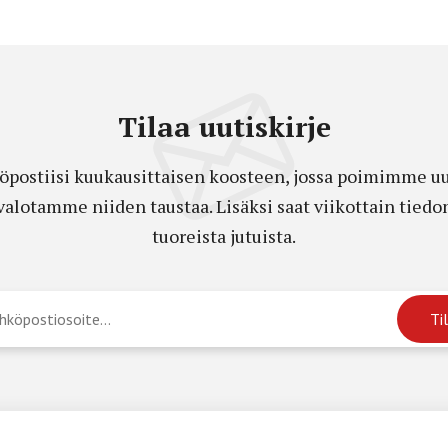
Tilaa uutiskirje
öpostiisi kuukausittaisen koosteen, jossa poimimme uut
a valotamme niiden taustaa. Lisäksi saat viikottain ti
tuoreista jutuista.