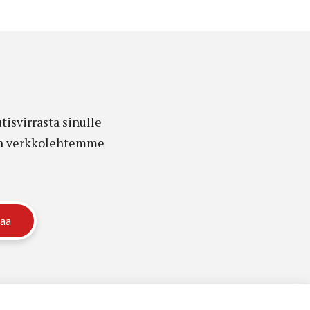
isvirrasta sinulle
edon verkkolehtemme