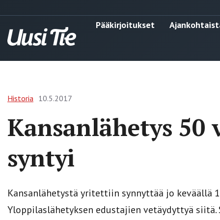
Pääkirjoitukset
Ajankohtaist
Historia
10.5.2017
Kansanlähetys 50 v
syntyi
Kansanlähetystä yritettiin synnyttää jo keväällä 
Yloppilaslähetyksen edustajien vetäydyttyä siitä