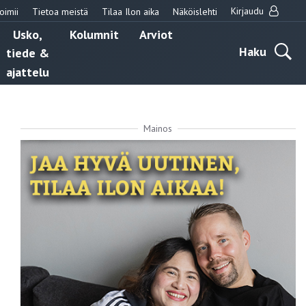
Kirjaudu
oimii
Tietoa meistä
Tilaa Ilon aika
Näköislehti
Usko,
Kolumnit
Arviot
Haku
tiede &
ajattelu
Mainos