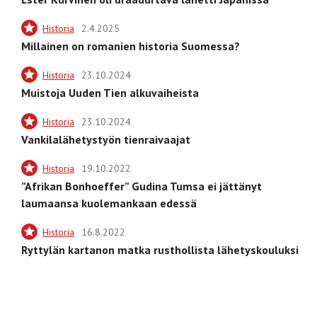
Historia
2.4.2025
Millainen on romanien historia Suomessa?
Historia
23.10.2024
Muistoja Uuden Tien alkuvaiheista
Historia
23.10.2024
Vankilalähetystyön tienraivaajat
Historia
19.10.2022
”Afrikan Bonhoeffer” Gudina Tumsa ei jättänyt
laumaansa kuolemankaan edessä
Historia
16.8.2022
Ryttylän kartanon matka rusthollista lähetyskouluksi