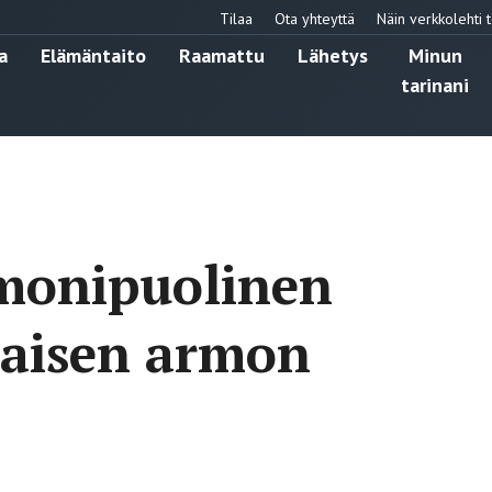
Tilaa
Ota yhteyttä
Näin verkkolehti t
a
Elämäntaito
Raamattu
Lähetys
Minun
tarinani
 monipuolinen
rtaisen armon