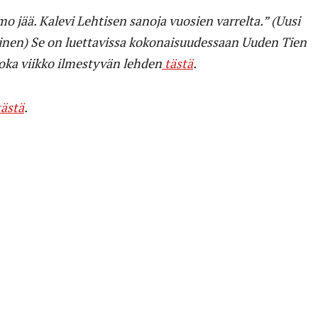
mo jää. Kalevi Lehtisen sanoja vuosien varrelta.” (Uusi
kinen) Se on luettavissa kokonaisuudessaan Uuden Tien
joka viikko ilmestyvän lehden
tästä
.
tästä
.