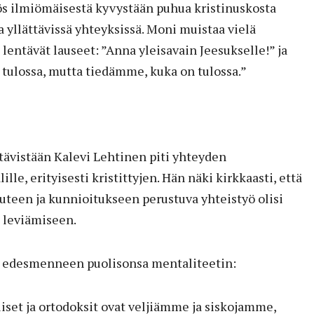
s ilmiömäisestä kyvystään puhua kristinuskosta
ja yllättävissä yhteyksissä. Moni muistaa vielä
lentävät lauseet: ”Anna yleisavain Jeesukselle!” ja
tulossa, mutta tiedämme, kuka on tulossa.”
ävistään Kalevi Lehtinen piti yhteyden
lle, erityisesti kristittyjen. Hän näki kirkkaasti, että
auteen ja kunnioitukseen perustuva yhteistyö olisi
 leviämiseen.
ä edesmenneen puolisonsa mentaliteetin:
oliset ja ortodoksit ovat veljiämme ja siskojamme,