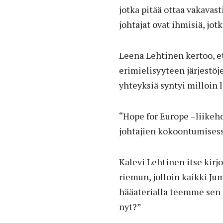
jotka pitää ottaa vakavast
johtajat ovat ihmisiä, jot
Leena Lehtinen kertoo, e
erimielisyyteen järjestöj
yhteyksiä syntyi milloin 
“Hope for Europe –liikehd
johtajien kokoontumisessa
Kalevi Lehtinen itse kirj
riemun, jolloin kaikki Ju
hääaterialla teemme sen 
nyt?”