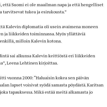
i, että Suomi ei ole maailman napa ja että hengelliset
ka tarvitsevat tukea ja esirukousta.”
ttä Kalevin diplomatia oli usein avaimena moneen
en ja liikkeiden toiminnassa. Myös yllättäviä
lenkillä, milloin Kalevin kotona.
intä sai alkunsa Kalevin keittiöstä eri liikkeiden
”, Leena Lehtinen kirjoittaa.
oitti vuonna 2000: “Haluaisin kokea sen päivän
malan lapset voisivat syödä samasta pöydästä. Karitsan
joka tapauksessa. Mikä estää meitä alkamasta jo