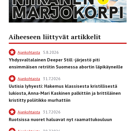
Aiheeseen liittyvät artikkelit
Ajankohtaista
5.8.2026
Yhdysvaltalainen Deeper Still -järjestö piti
ensimmäisen retriitin Suomessa abortin läpikäyneille
Ajankohtaista
31.7.2026
Uutisia lyhyesti: Hakemus klassisesta kristillisestä
lukiosta, Anna-Mari Kaskinen palkittiin ja brittiläinen
kristitty poliitikko murhattiin
Ajankohtaista
31.7.2026
Ruotsissa nuoret haluavat nyt raamattukouluun