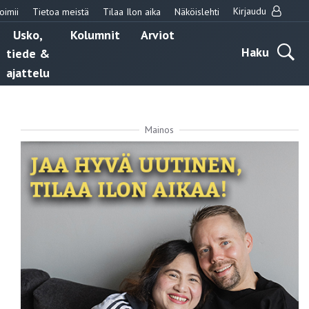
Kirjaudu
oimii
Tietoa meistä
Tilaa Ilon aika
Näköislehti
Usko,
Kolumnit
Arviot
Haku
tiede &
ajattelu
Mainos