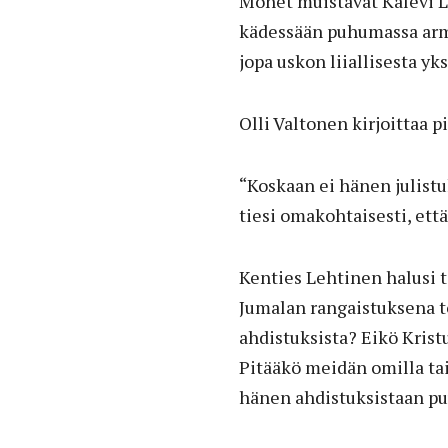
Monet muistavat Kalevi L
kädessään puhumassa armo
jopa uskon liiallisesta yk
Olli Valtonen kirjoittaa 
“Koskaan ei hänen julistu
tiesi omakohtaisesti, ett
Kenties Lehtinen halusi 
Jumalan rangaistuksena t
ahdistuksista? Eikö Krist
Pitääkö meidän omilla ta
hänen ahdistuksistaan p