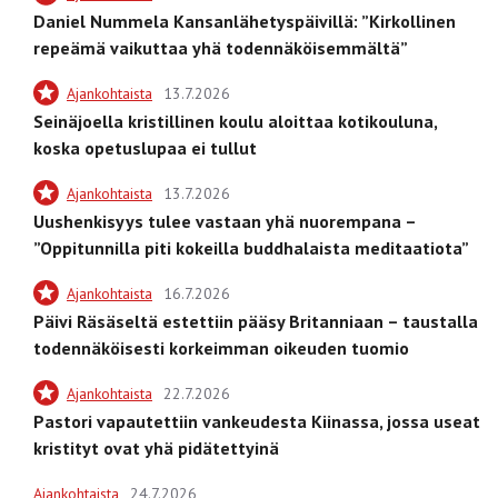
Daniel Nummela Kansanlähetyspäivillä: ”Kirkollinen
repeämä vaikuttaa yhä todennäköisemmältä”
Ajankohtaista
13.7.2026
Seinäjoella kristillinen koulu aloittaa kotikouluna,
koska opetuslupaa ei tullut
Ajankohtaista
13.7.2026
Uushenkisyys tulee vastaan yhä nuorempana –
”Oppitunnilla piti kokeilla buddhalaista meditaatiota”
Ajankohtaista
16.7.2026
Päivi Räsäseltä estettiin pääsy Britanniaan – taustalla
todennäköisesti korkeimman oikeuden tuomio
Ajankohtaista
22.7.2026
Pastori vapautettiin vankeudesta Kiinassa, jossa useat
kristityt ovat yhä pidätettyinä
Ajankohtaista
24.7.2026