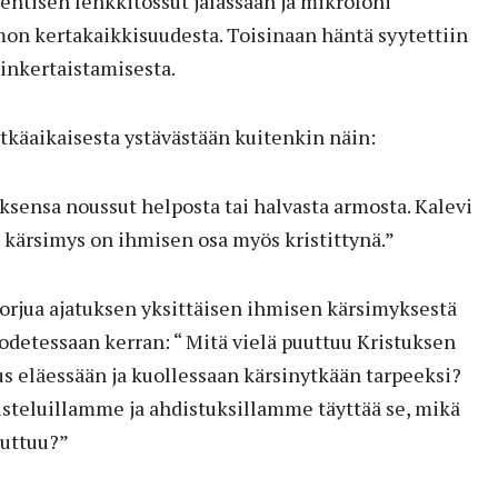
ehtisen lenkkitossut jalassaan ja mikrofoni
n kertakaikkisuudesta. Toisinaan häntä syytettiin
sinkertaistamisesta.
pitkäaikaisesta ystävästään kuitenkin näin:
ksensa noussut helposta tai halvasta armosta. Kalevi
ä kärsimys on ihmisen osa myös kristittynä.”
torjua ajatuksen yksittäisen ihmisen kärsimyksestä
odetessaan kerran: “ Mitä vielä puuttuu Kristuksen
us eläessään ja kuollessaan kärsinytkään tarpeeksi?
isteluillamme ja ahdistuksillamme täyttää se, mikä
uuttuu?”