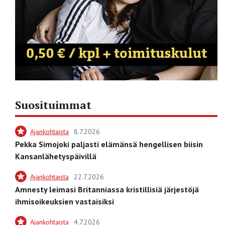
Suosituimmat
Ajankohtaista
8.7.2026
Pekka Simojoki paljasti elämänsä hengellisen biisin
Kansanlähetyspäivillä
Ajankohtaista
22.7.2026
Amnesty leimasi Britanniassa kristillisiä järjestöjä
ihmisoikeuksien vastaisiksi
Ajankohtaista
4.7.2026