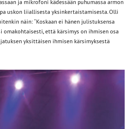
alassaan ja mikrofoni kädessään puhumassa armon
pa uskon liiallisesta yksinkertaistamisesta. Olli
uitenkin näin: “Koskaan ei hänen julistuksensa
si omakohtaisesti, että kärsimys on ihmisen osa
 ajatuksen yksittäisen ihmisen kärsimyksestä