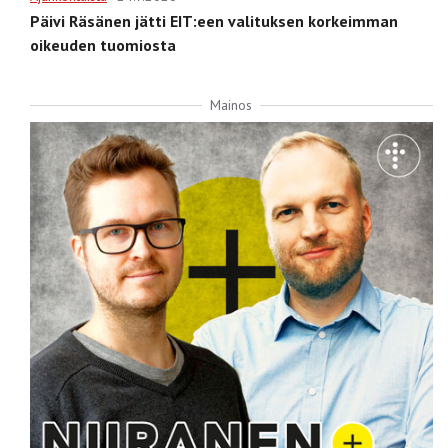
Päivi Räsänen jätti EIT:een valituksen korkeimman
oikeuden tuomiosta
Mainos