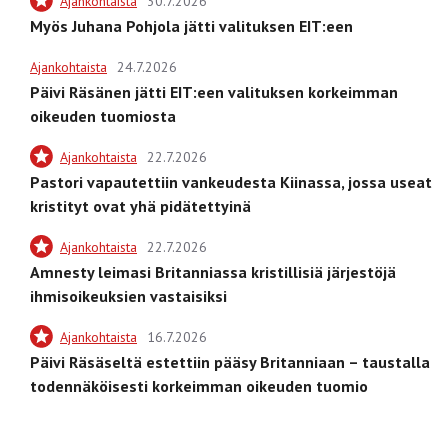
Ajankohtaista
30.7.2026
Myös Juhana Pohjola jätti valituksen EIT:een
Ajankohtaista
24.7.2026
Päivi Räsänen jätti EIT:een valituksen korkeimman
oikeuden tuomiosta
Ajankohtaista
22.7.2026
Pastori vapautettiin vankeudesta Kiinassa, jossa useat
kristityt ovat yhä pidätettyinä
Ajankohtaista
22.7.2026
Amnesty leimasi Britanniassa kristillisiä järjestöjä
ihmisoikeuksien vastaisiksi
Ajankohtaista
16.7.2026
Päivi Räsäseltä estettiin pääsy Britanniaan – taustalla
todennäköisesti korkeimman oikeuden tuomio