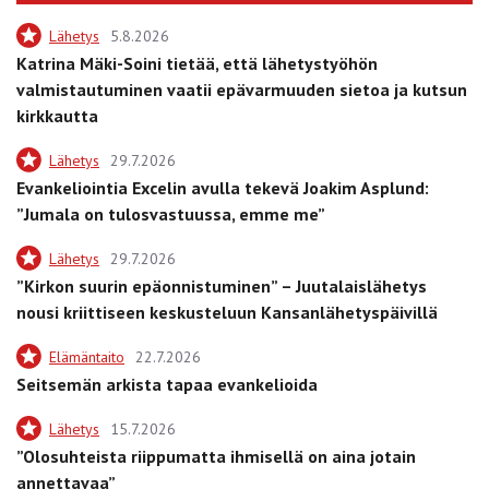
Lähetys
5.8.2026
Katrina Mäki-Soini tietää, että lähetystyöhön
valmistautuminen vaatii epävarmuuden sietoa ja kutsun
kirkkautta
Lähetys
29.7.2026
Evankeliointia Excelin avulla tekevä Joakim Asplund:
”Jumala on tulosvastuussa, emme me”
Lähetys
29.7.2026
”Kirkon suurin epäonnistuminen” – Juutalaislähetys
nousi kriittiseen keskusteluun Kansanlähetyspäivillä
Elämäntaito
22.7.2026
Seitsemän arkista tapaa evankelioida
Lähetys
15.7.2026
”Olosuhteista riippumatta ihmisellä on aina jotain
annettavaa”