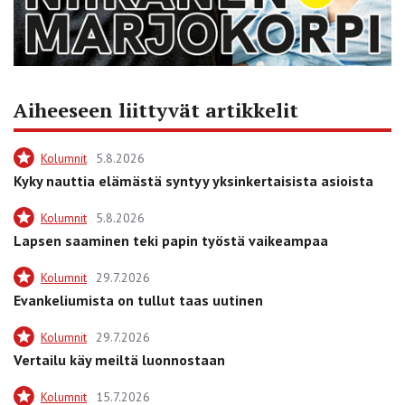
Aiheeseen liittyvät artikkelit
Kolumnit
5.8.2026
Kyky nauttia elämästä syntyy yksinkertaisista asioista
Kolumnit
5.8.2026
Lapsen saaminen teki papin työstä vaikeampaa
Kolumnit
29.7.2026
Evankeliumista on tullut taas uutinen
Kolumnit
29.7.2026
Vertailu käy meiltä luonnostaan
Kolumnit
15.7.2026