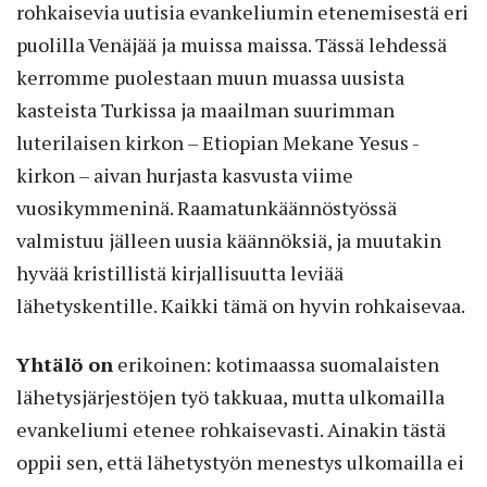
rohkaisevia uutisia evankeliumin etenemisestä eri
puolilla Venäjää ja muissa maissa. Tässä lehdessä
kerromme puolestaan muun muassa uusista
kasteista Turkissa ja maailman suurimman
luterilaisen kirkon – Etiopian Mekane Yesus -
kirkon – aivan hurjasta kasvusta viime
vuosikymmeninä. Raamatunkäännöstyössä
valmistuu jälleen uusia käännöksiä, ja muutakin
hyvää kristillistä kirjallisuutta leviää
lähetyskentille. Kaikki tämä on hyvin rohkaisevaa.
Yhtälö on
erikoinen: kotimaassa suomalaisten
lähetysjärjestöjen työ takkuaa, mutta ulkomailla
evankeliumi etenee rohkaisevasti. Ainakin tästä
oppii sen, että lähetystyön menestys ulkomailla ei