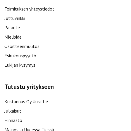
Toimituksen yhteystiedot
Juttuvinkki
Palaute
Mielipide
Osoitteenmuutos
Esirukouspyyntö
Lukijan kysymys
Tutustu yritykseen
Kustannus Oy Uusi Tie
Julkaisut
Hinnasto
Mainosta Uudessa Tiessä