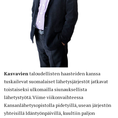
Kasvavien
taloudellisten haasteiden kanssa
tuskailevat suomalaiset lähetysjärjestöt jatkavat
toistaiseksi ulkomailla siunauksellista
lähetystyötä. Viime viikonvaihteessa
Kansanlähetysopistolla pidetyillä, usean järjestön
yhteisillä Idäntyönpäivillä, kuultiin paljon