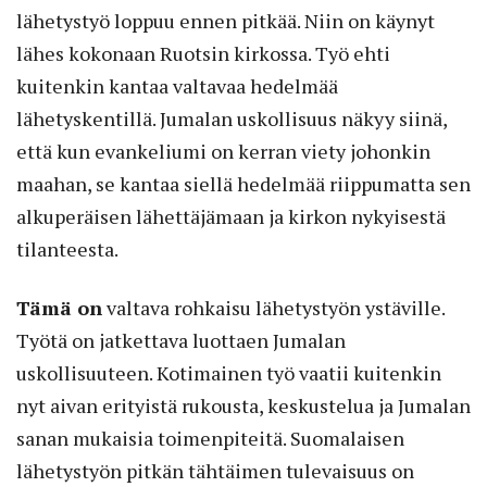
lähetystyö loppuu ennen pitkää. Niin on käynyt
lähes kokonaan Ruotsin kirkossa. Työ ehti
kuitenkin kantaa valtavaa hedelmää
lähetyskentillä. Jumalan uskollisuus näkyy siinä,
että kun evankeliumi on kerran viety johonkin
maahan, se kantaa siellä hedelmää riippumatta sen
alkuperäisen lähettäjämaan ja kirkon nykyisestä
tilanteesta.
Tämä on
valtava rohkaisu lähetystyön ystäville.
Työtä on jatkettava luottaen Jumalan
uskollisuuteen. Kotimainen työ vaatii kuitenkin
nyt aivan erityistä rukousta, keskustelua ja Jumalan
sanan mukaisia toimenpiteitä. Suomalaisen
lähetystyön pitkän tähtäimen tulevaisuus on