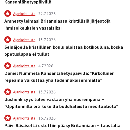
Kansanlähetyspäivillä
Ajankohtaista
22.7.2026
Amnesty leimasi Britanniassa kristillisiä järjestöjä
ihmisoikeuksien vastaisiksi
Ajankohtaista
13.7.2026
Seinäjoella kristillinen koulu aloittaa kotikouluna, koska
opetuslupaa ei tullut
Ajankohtaista
4.7.2026
Daniel Nummela Kansanlähetyspäivillä: ”Kirkollinen
repeämä vaikuttaa yhä todennäköisemmältä”
Ajankohtaista
13.7.2026
Uushenkisyys tulee vastaan yhä nuorempana –
”Oppitunnilla piti kokeilla buddhalaista meditaatiota”
Ajankohtaista
16.7.2026
Päivi Räsäseltä estettiin pääsy Britanniaan – taustalla