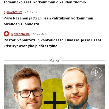
todennäköisesti korkeimman oikeuden tuomio
Ajankohtaista
24.7.2026
Päivi Räsänen jätti EIT:een valituksen korkeimman
oikeuden tuomiosta
Ajankohtaista
22.7.2026
Pastori vapautettiin vankeudesta Kiinassa, jossa useat
kristityt ovat yhä pidätettyinä
Mainos