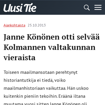
Ajankohtaista
25.10.2013
Janne Könönen otti selvää
Kolmannen valtakunnan
vieraista
Toiseen maailmansotaan perehtynyt
historiantutkija ei tiedä, voiko
maailmanhistoriaan­ vaikuttaa. Hän uskoo
kuitenkin pieniin tekoihin. Eräänä iltana
muutama vuosi sitten Janne Könönen oli