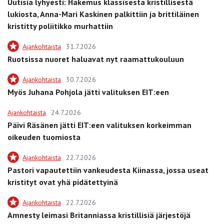
Uutisia lyhyesti: Hakemus klassisesta kristillisestä
lukiosta, Anna-Mari Kaskinen palkittiin ja brittiläinen
kristitty poliitikko murhattiin
Ajankohtaista
31.7.2026
Ruotsissa nuoret haluavat nyt raamattukouluun
Ajankohtaista
30.7.2026
Myös Juhana Pohjola jätti valituksen EIT:een
Ajankohtaista
24.7.2026
Päivi Räsänen jätti EIT:een valituksen korkeimman
oikeuden tuomiosta
Ajankohtaista
22.7.2026
Pastori vapautettiin vankeudesta Kiinassa, jossa useat
kristityt ovat yhä pidätettyinä
Ajankohtaista
22.7.2026
Amnesty leimasi Britanniassa kristillisiä järjestöjä