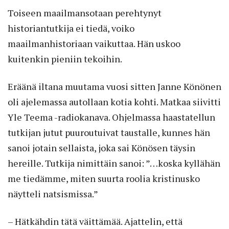
Toiseen maailmansotaan perehtynyt
historiantutkija ei tiedä, voiko
maailmanhistoriaan­ vaikuttaa. Hän uskoo
kuitenkin pieniin tekoihin.
Eräänä iltana muutama vuosi sitten Janne Könönen
oli ajelemassa autollaan kotia kohti. Matkaa siivitti
Yle Teema -radiokanava. Ohjelmassa haastatellun
tutkijan jutut puuroutuivat taustalle, kunnes hän
sanoi jotain sellaista, joka sai Könösen täysin
hereille. Tutkija nimittäin sanoi: ”…koska kyllähän
me tiedämme, miten suurta roolia kristinusko
näytteli natsismissa.”
– Hätkähdin tätä väittämää. Ajattelin, että