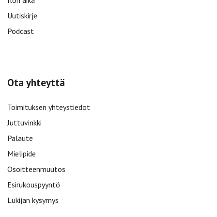
Ilon aika
Uutiskirje
Podcast
Ota yhteyttä
Toimituksen yhteystiedot
Juttuvinkki
Palaute
Mielipide
Osoitteenmuutos
Esirukouspyyntö
Lukijan kysymys