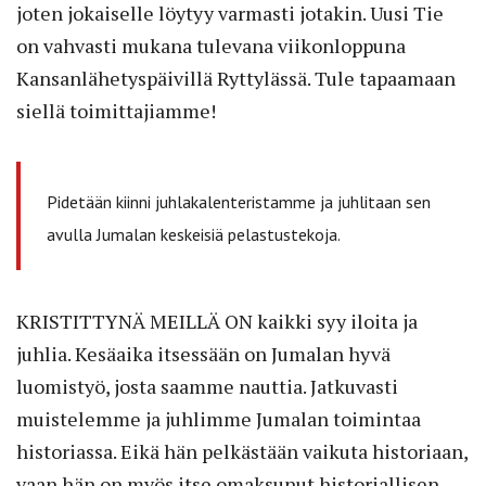
joten jokaiselle löytyy varmasti jotakin. Uusi Tie
on vahvasti mukana tulevana viikonloppuna
Kansanlähetyspäivillä Ryttylässä. Tule tapaamaan
siellä toimittajiamme!
Pidetään kiinni juhlakalenteristamme ja juhlitaan sen
avulla Jumalan keskeisiä pelastustekoja.
KRISTITTYNÄ MEILLÄ ON
kaikki syy iloita ja
juhlia. Kesäaika itsessään on Jumalan hyvä
luomistyö, josta saamme nauttia. Jatkuvasti
muistelemme ja juhlimme Jumalan toimintaa
historiassa. Eikä hän pelkästään vaikuta historiaan,
vaan hän on myös itse omaksunut historiallisen,