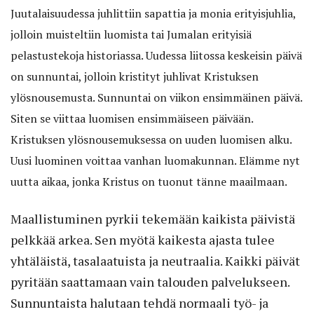
Juutalaisuudessa juhlittiin sapattia ja monia erityisjuhlia,
jolloin muisteltiin luomista tai Jumalan erityisiä
pelastustekoja historiassa.
Uudessa liitossa keskeisin päivä
on sunnuntai, jolloin kristityt juhlivat Kristuksen
ylösnousemusta. Sunnuntai on viikon ensimmäinen päivä.
Siten se viittaa luomisen ensimmäiseen päivään.
Kristuksen ylösnousemuksessa on uuden luomisen alku.
Uusi luominen voittaa vanhan luomakunnan. Elämme nyt
uutta aikaa, jonka Kristus on tuonut tänne maailmaan.
Maallistuminen pyrkii tekemään kaikista päivistä
pelkkää arkea. Sen myötä kaikesta ajasta tulee
yhtäläistä, tasalaatuista ja neutraalia. Kaikki päivät
pyritään saattamaan vain talouden palvelukseen.
Sunnuntaista halutaan tehdä normaali työ- ja