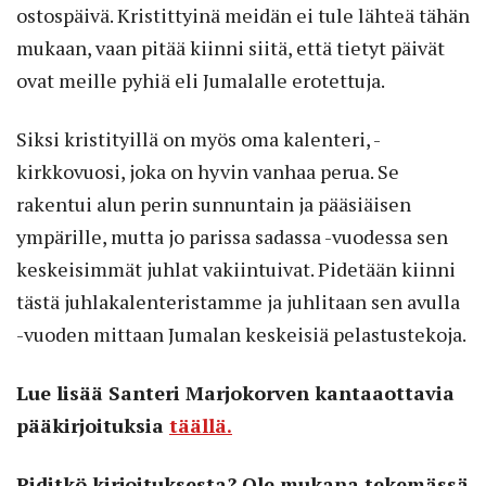
ostospäivä. Kristittyinä meidän ei tule lähteä tähän
mukaan, vaan pitää kiinni siitä, että tietyt päivät
ovat meille pyhiä eli Jumalalle erotettuja.
Siksi kristityillä on myös oma kalenteri, -
kirkkovuosi, joka on hyvin vanhaa perua. Se
rakentui alun perin sunnuntain ja pääsiäisen
ympärille, mutta jo parissa sadassa -vuodessa sen
keskeisimmät juhlat vakiintuivat. Pidetään kiinni
tästä juhlakalenteristamme ja juhlitaan sen avulla
-vuoden mittaan Jumalan keskeisiä pelastustekoja.
Lue lisää Santeri Marjokorven kantaaottavia
pääkirjoituksia
täällä.
Piditkö kirjoituksesta? Ole mukana tekemässä