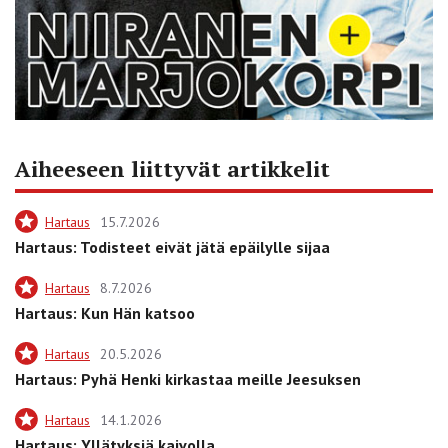
Aiheeseen liittyvät artikkelit
Hartaus
15.7.2026
Hartaus: Todisteet eivät jätä epäilylle sijaa
Hartaus
8.7.2026
Hartaus: Kun Hän katsoo
Hartaus
20.5.2026
Hartaus: Pyhä Henki kirkastaa meille Jeesuksen
Hartaus
14.1.2026
Hartaus: Yllätyksiä kaivolla