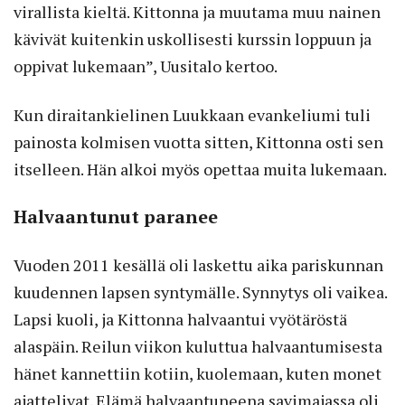
virallista kieltä. Kittonna ja muutama muu nainen
kävivät kuitenkin uskollisesti kurssin loppuun ja
oppivat lukemaan”, Uusitalo kertoo.
Kun diraitankielinen Luukkaan evankeliumi tuli
painosta kolmisen vuotta sitten, Kittonna osti sen
itselleen. Hän alkoi myös opettaa muita lukemaan.
Halvaantunut paranee
Vuoden 2011 kesällä oli laskettu aika pariskunnan
kuudennen lapsen syntymälle. Synnytys oli vaikea.
Lapsi kuoli, ja Kittonna halvaantui vyötäröstä
alaspäin. Reilun viikon kuluttua halvaantumisesta
hänet kannettiin kotiin, kuolemaan, kuten monet
ajattelivat. Elämä halvaantuneena savimajassa oli