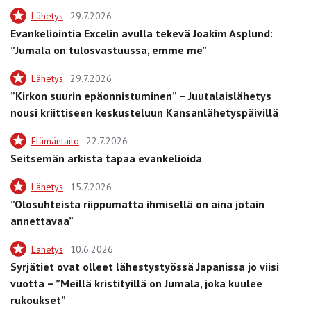
Lähetys
29.7.2026
Evankeliointia Excelin avulla tekevä Joakim Asplund:
”Jumala on tulosvastuussa, emme me”
Lähetys
29.7.2026
”Kirkon suurin epäonnistuminen” – Juutalaislähetys
nousi kriittiseen keskusteluun Kansanlähetyspäivillä
Elämäntaito
22.7.2026
Seitsemän arkista tapaa evankelioida
Lähetys
15.7.2026
”Olosuhteista riippumatta ihmisellä on aina jotain
annettavaa”
Lähetys
10.6.2026
Syrjätiet ovat olleet lähestystyössä Japanissa jo viisi
vuotta – ”Meillä kristityillä on Jumala, joka kuulee
rukoukset”