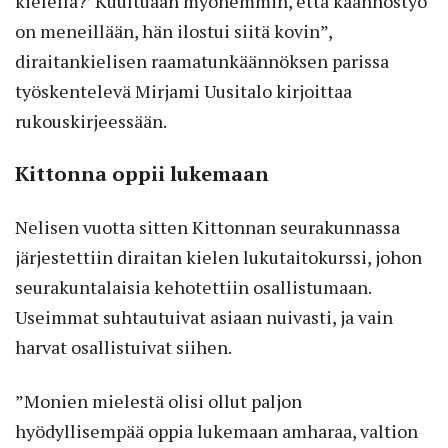
kielellä?’ Kuultuaan myöhemmin, että käännöstyö
on meneillään, hän ilostui siitä kovin”,
diraitankielisen raamatunkäännöksen parissa
työskentelevä Mirjami Uusitalo kirjoittaa
rukouskirjeessään.
Kittonna oppii lukemaan
Nelisen vuotta sitten Kittonnan seurakunnassa
järjestettiin diraitan kielen lukutaitokurssi, johon
seurakuntalaisia kehotettiin osallistumaan.
Useimmat suhtautuivat asiaan nuivasti, ja vain
harvat osallistuivat siihen.
”Monien mielestä olisi ollut paljon
hyödyllisempää oppia lukemaan amharaa, valtion