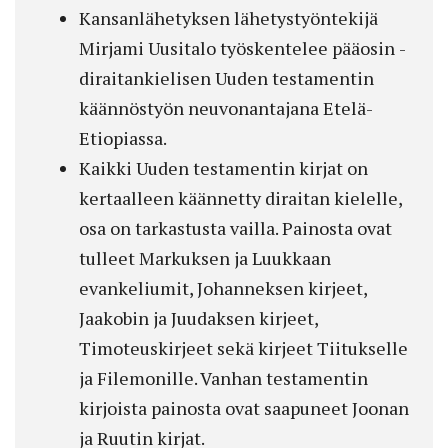
Kansanlähetyksen lähetystyöntekijä
Mirjami Uusitalo työskentelee pääosin ­
diraitankielisen Uuden testamentin
käännöstyön neuvonantajana Etelä-
Etiopiassa.
Kaikki Uuden testamentin kirjat on
kertaalleen käännetty diraitan kielelle,
osa on tarkastusta vailla. Painosta ovat
tulleet Markuksen ja Luukkaan
evankeliumit, Johanneksen kirjeet,
Jaakobin ja Juudaksen kirjeet,
Timoteuskirjeet sekä kirjeet Tiitukselle
ja Filemonille. Vanhan testamentin
kirjoista painosta ovat saapuneet Joonan
ja Ruutin kirjat.