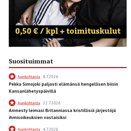
Suosituimmat
Ajankohtaista
8.7.2026
Pekka Simojoki paljasti elämänsä hengellisen biisin
Kansanlähetyspäivillä
Ajankohtaista
22.7.2026
Amnesty leimasi Britanniassa kristillisiä järjestöjä
ihmisoikeuksien vastaisiksi
Ajankohtaista
4.7.2026