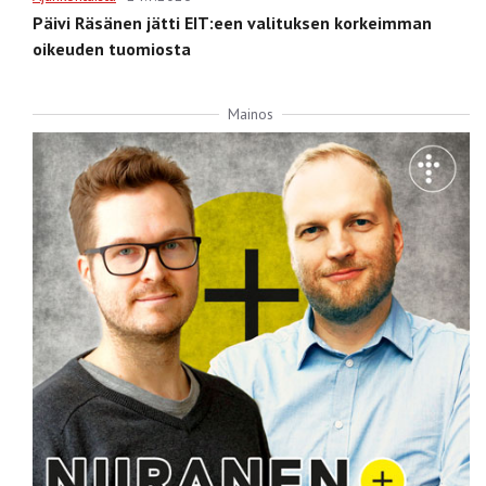
Päivi Räsänen jätti EIT:een valituksen korkeimman
oikeuden tuomiosta
Mainos