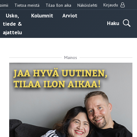
Kirjaudu
oimii
Tietoa meistä
Tilaa Ilon aika
Näköislehti
Usko,
Kolumnit
Arviot
Haku
tiede &
ajattelu
Mainos