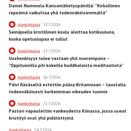
Daniel Nummela Kansanlähetyspäivillä: ”Kirkollinen
repeämä vaikuttaa yhä todennäköisemmältä”
Ajankohtaista
13.7.2026
Seinäjoella kristillinen koulu aloittaa kotikouluna,
koska opetuslupaa ei tullut
Ajankohtaista
13.7.2026
Uushenkisyys tulee vastaan yhä nuorempana –
”Oppitunnilla piti kokeilla buddhalaista meditaatiota”
Ajankohtaista
16.7.2026
Päivi Räsäseltä estettiin pääsy Britanniaan – taustalla
todennäköisesti korkeimman oikeuden tuomio
Ajankohtaista
22.7.2026
Pastori vapautettiin vankeudesta Kiinassa, jossa useat
kristityt ovat yhä pidätettyinä
Ajankohtaista
24.7.2026