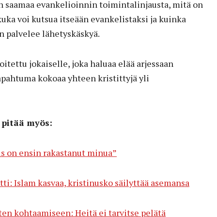
en saamaa evankelioinnin toimintalinjausta, mitä on
ka voi kutsua itseään evankelistaksi ja kuinka
 palvelee lähetyskäskyä.
itettu jokaiselle, joka haluaa elää arjessaan
apahtuma kokoaa yhteen kristittyjä yli
 pitää myös:
us on ensin rakastanut minua”
ti: Islam kasvaa, kristinusko säilyttää asemansa
en kohtaamiseen: Heitä ei tarvitse pelätä