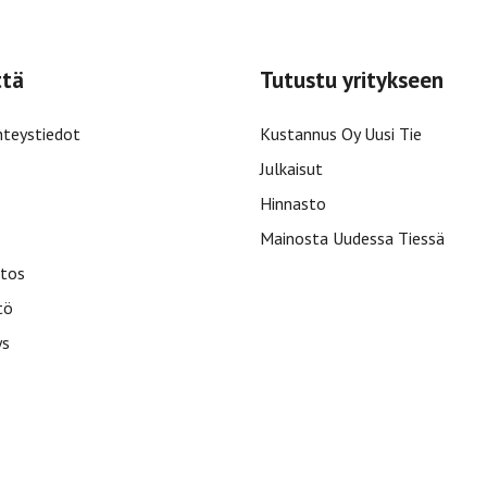
ttä
Tutustu yritykseen
hteystiedot
Kustannus Oy Uusi Tie
Julkaisut
Hinnasto
Mainosta Uudessa Tiessä
tos
tö
ys