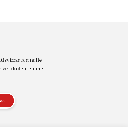
isvirrasta sinulle
edon verkkolehtemme