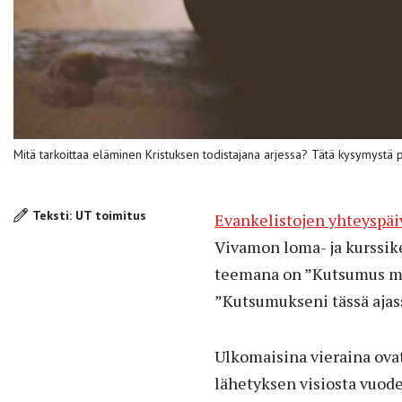
Mitä tarkoittaa eläminen Kristuksen todistajana arjessa? Tätä kysymystä
Teksti: UT toimitus
Evankelistojen yhteyspäiv
Vivamon loma- ja kurssike
teemana on ”Kutsumus min
”Kutsumukseni tässä ajas
Ulkomaisina vieraina ova
lähetyksen visiosta vuod