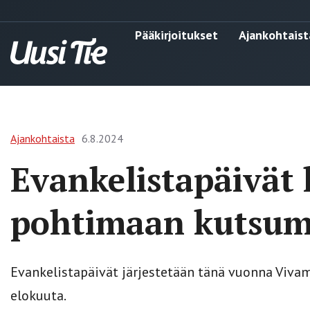
Pääkirjoitukset
Ajankohtaist
Ajankohtaista
6.8.2024
Evankelistapäivät
pohtimaan kutsumu
Evankelistapäivät järjestetään tänä vuonna Vivam
elokuuta.