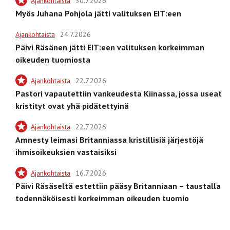
Ajankohtaista
30.7.2026
Myös Juhana Pohjola jätti valituksen EIT:een
Ajankohtaista
24.7.2026
Päivi Räsänen jätti EIT:een valituksen korkeimman
oikeuden tuomiosta
Ajankohtaista
22.7.2026
Pastori vapautettiin vankeudesta Kiinassa, jossa useat
kristityt ovat yhä pidätettyinä
Ajankohtaista
22.7.2026
Amnesty leimasi Britanniassa kristillisiä järjestöjä
ihmisoikeuksien vastaisiksi
Ajankohtaista
16.7.2026
Päivi Räsäseltä estettiin pääsy Britanniaan – taustalla
todennäköisesti korkeimman oikeuden tuomio