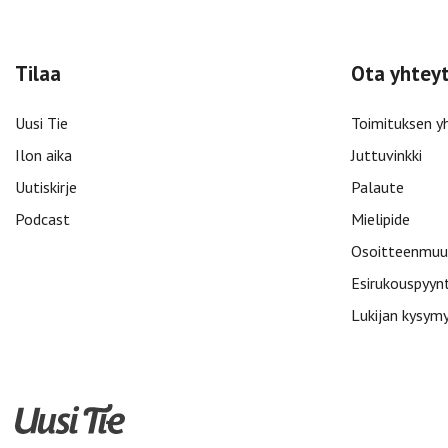
Tilaa
Ota yhtey
Uusi Tie
Toimituksen y
Ilon aika
Juttuvinkki
Uutiskirje
Palaute
Podcast
Mielipide
Osoitteenmuu
Esirukouspyyn
Lukijan kysym