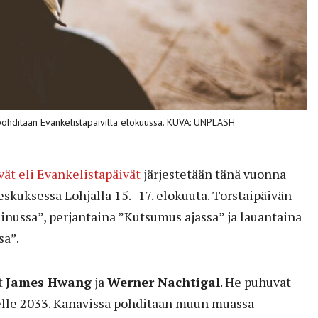
 pohditaan Evankelistapäivillä elokuussa. KUVA: UNPLASH
ät eli Evankelistapäivät
järjestetään tänä vuonna
skuksessa Lohjalla 15.–17. elokuuta. Torstaipäivän
ussa”, perjantaina ”Kutsumus ajassa” ja lauantaina
sa”.
t
James Hwang
ja
Werner Nachtigal
. He puhuvat
elle 2033. Kanavissa pohditaan muun muassa