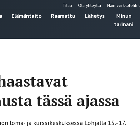
Tilaa
Ota yhteyttä
Näin verkkolehti t
a
Elämäntaito
Raamattu
Lähetys
Minun
tarinani
 haastavat
sta tässä ajassa
on loma- ja kurssikeskuksessa Lohjalla 15.–17.