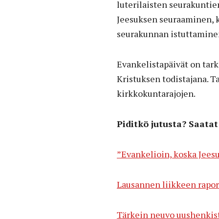
luterilaisten seurakunti
Jeesuksen seuraaminen, ku
seurakunnan istuttaminen
Evankelistapäivät on tarko
Kristuksen todistajana. T
kirkkokuntarajojen.
Piditkö jutusta? Saatat
”Evankelioin, koska Jees
Lausannen liikkeen raport
Tärkein neuvo uushenkist