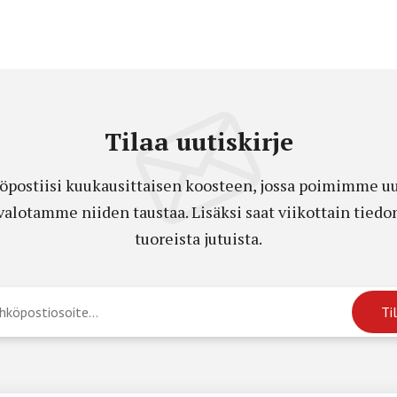
Tilaa uutiskirje
öpostiisi kuukausittaisen koosteen, jossa poimimme uut
a valotamme niiden taustaa. Lisäksi saat viikottain ti
tuoreista jutuista.