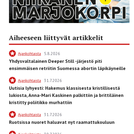
Aiheeseen liittyvät artikkelit
Ajankohtaista
5.8.2026
Yhdysvaltalainen Deeper Still -järjestö piti
ensimmäisen retriitin Suomessa abortin läpikäyneille
Ajankohtaista
31.7.2026
Uutisia lyhyesti: Hakemus klassisesta kristillisestä
lukiosta, Anna-Mari Kaskinen palkittiin ja brittiläinen
kristitty poliitikko murhattiin
Ajankohtaista
31.7.2026
Ruotsissa nuoret haluavat nyt raamattukouluun