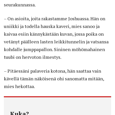
seurakunnassa.
– On asioita, joita rakastamme Jos­huassa. Hän on
uniikki ja todella hauska kaveri, mies sanoo ja
kaivaa esiin kännykästään kuvan, jossa poika on
vetänyt päälleen lasten leikkitunnelin ja vatsansa
kohdalle jumppapallon. Sininen möhömahainen
tuubi on hervoton ilmestys.
– Pitäessäni palaveria kotona, hän saattaa vain
kävellä tämän näköisenä ohi sanomatta mitään,
mies hekottaa.
Kuka?