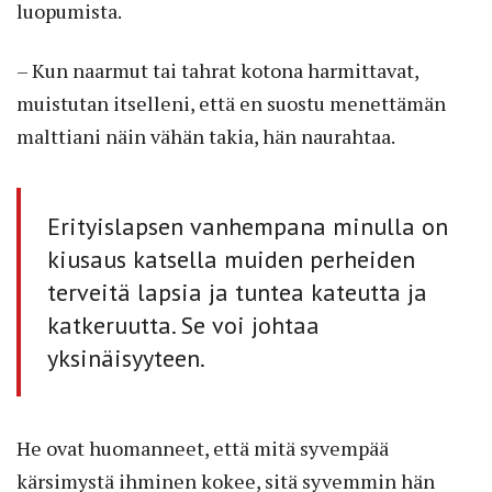
luopumista.
– Kun naarmut tai tahrat kotona harmittavat,
muistutan itselleni, että en suostu menettämän
malttiani näin vähän takia, hän naurahtaa.
Erityislapsen vanhempana minulla on
kiusaus katsella muiden perheiden
terveitä lapsia ja tuntea kateutta ja
katkeruutta. Se voi johtaa
yksinäisyyteen.
He ovat huomanneet, että mitä syvempää
kärsimystä ihminen kokee, sitä syvemmin hän