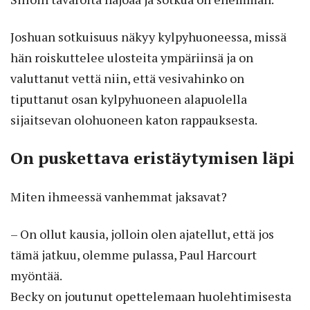
Joshuan sotkuisuus näkyy kylpyhuoneessa, missä
hän roiskuttelee ulosteita ympäriinsä ja on
valuttanut vettä niin, että vesivahinko on
tiputtanut osan kylpyhuoneen alapuolella
sijaitsevan olohuoneen katon rappauksesta.
On puskettava eristäytymisen läpi
Miten ihmeessä vanhemmat jaksavat?
– On ollut kausia, jolloin olen ajatellut, että jos
tämä jatkuu, olemme pulassa, Paul Harcourt
myöntää.
Becky on joutunut opettelemaan huolehtimisesta