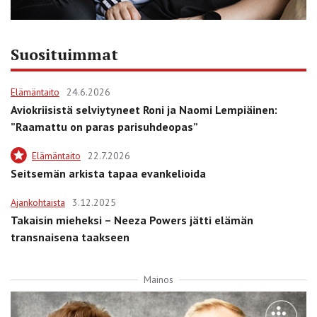
Suosituimmat
Elämäntaito
24.6.2026
Aviokriisistä selviytyneet Roni ja Naomi Lempiäinen:
”Raamattu on paras parisuhdeopas”
Elämäntaito
22.7.2026
Seitsemän arkista tapaa evankelioida
Ajankohtaista
3.12.2025
Takaisin mieheksi – Neeza Powers jätti elämän
transnaisena taakseen
Mainos