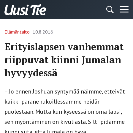
Elämäntaito
10.8.2016
Erityislapsen vanhemmat
riippuvat kiinni Jumalan
hyvyydessä
– Jo ennen Joshuan syntymää näimme, etteivät
kaikki parane rukoillessamme heidän
puolestaan. Mutta kun kyseessä on oma lapsi,
sen myöntäminen on kivuliasta. Silti pidämme
kiinni siitä, että Jumala on hyvä.