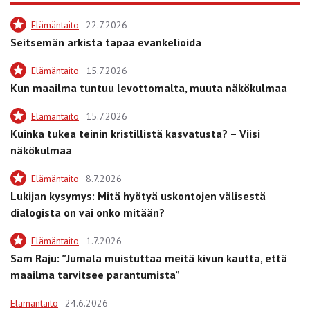
Elämäntaito
22.7.2026
Seitsemän arkista tapaa evankelioida
Elämäntaito
15.7.2026
Kun maailma tuntuu levottomalta, muuta näkökulmaa
Elämäntaito
15.7.2026
Kuinka tukea teinin kristillistä kasvatusta? – Viisi
näkökulmaa
Elämäntaito
8.7.2026
Lukijan kysymys: Mitä hyötyä uskontojen välisestä
dialogista on vai onko mitään?
Elämäntaito
1.7.2026
Sam Raju: ”Jumala muistuttaa meitä kivun kautta, että
maailma tarvitsee parantumista”
Elämäntaito
24.6.2026