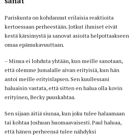
sanat
Pariskunta on kohdannut erilaisia reak­tioita
kertoessaan perheestään. Jotkut ihmiset eivät
kestä kärsimystä ja sanovat asioita helpottaakseen
omaa epämukavuuttaan.
– Minua ei lohduta yhtään, kun meille sanotaan,
että olemme Jumalalle aivan erityisiä, kun hän
antoi meille erityislapsen. Sen kuullessani
haluaisin vastata, että sitten en halua olla kovin
erityinen, Becky puuskahtaa.
Sen sijaan äitiä siunaa, kun joku tulee halaamaan
tai kohtaa Joshuan huomaavaisesti. Paul haluaa,
että hänen perheensä tulee nähdyksi