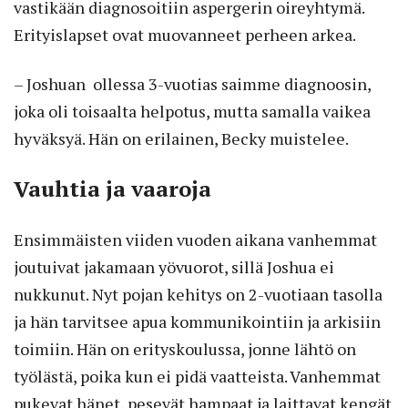
vastikään diagnosoitiin aspergerin oireyhtymä.
Erityislapset ovat muovanneet perheen arkea.
– Joshuan ollessa 3-vuotias saimme diagnoosin,
joka oli toisaalta helpotus, mutta samalla vaikea
hyväksyä. Hän on erilainen, Becky muistelee.
Vauhtia ja vaaroja
Ensimmäisten viiden vuoden aikana vanhemmat
joutuivat jakamaan yövuorot, sillä Joshua ei
nukkunut. Nyt pojan kehitys on 2-vuotiaan tasolla
ja hän tarvitsee apua kommunikointiin ja arkisiin
toimiin. Hän on erityskoulussa, jonne lähtö on
työlästä, poika kun ei pidä vaatteista. Vanhemmat
pukevat hänet, pesevät hampaat ja laittavat kengät