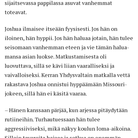
sijaitsevassa pappilassa asuvat vanhemmat
toteavat.
Joshua ilmaisee itseään fyysisesti. Jos hän on
iloinen, hän hyppii. Jos hän haluaa jotain, hän tulee
seisomaan vanhemman eteen ja vie tämän halua­
mansa asian luokse. Matkustamisesta oli
luovuttava, sillä se kävi liian vaaralliseksi ja
vaivalloiseksi. Kerran Yhdysvaltain matkalla vettä
rakastava Jos­hua onnistui hyppäämään Missouri-
jokeen, sillä hän ei käsitä vaaraa.
– Hänen kanssaan pärjää, kun arjessa pitäydytään
rutiineihin. Turhautuessaan hän tulee
aggressiiviseksi, mikä näkyy koulun loma-aikoina.
Silloin tavaroita hajoaa ja sotkua on enemmän.