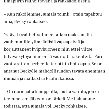
ilmapiirin rauhoittavana ja rakkaudellisena.
– Kun rukoilemme, Jumala toimii. Jotain tapahtuu
aina, Becky rohkaisee.
Ystävät ovat helpottaneet arkea maksamalla
vanhemmille ylimääräisiä vapaapäiviä ja
korjauttaneet kylpyhuoneen niin ettei ylitse
tulviva kylpyamme enää vaurioita rakenteita. Pari
vuotta sitten perheelle tarjottiin hoitoapua. Se on
antanut Beckylle mahdollisuuden tavata enemmän
ihmisiä ja matkustaa Paulin kanssa.
– On normaalia kamppailla, mutta valinta, jonka
teemme sen jälkeen, on tärkeä. Me haluamme
todistaa, että Jumala voi, Becky rohkaisee.