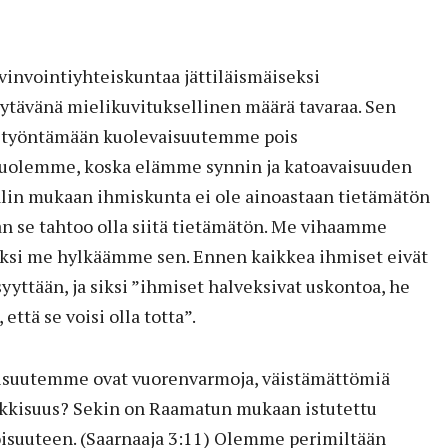
vinvointiyhteiskuntaa jättiläismäiseksi
yytävänä mielikuvituksellinen määrä tavaraa. Sen
tä työntämään kuolevaisuutemme pois
uolemme, koska elämme synnin ja katoavaisuuden
calin mukaan ihmiskunta ei ole ainoastaan tietämätön
n se tahtoo olla siitä tietämätön. Me vihaamme
siksi me hylkäämme sen. Ennen kaikkea ihmiset eivät
syyttään, ja siksi ”ihmiset halveksivat uskontoa, he
 että se voisi olla totta”.
aisuutemme ovat vuorenvarmoja, väistämättömiä
aikkisuus? Sekin on Raamatun mukaan istutettu
isuuteen. (Saarnaaja 3:11) Olemme perimiltään