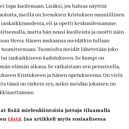
i ei lopu kuolemaan. Lisäksi, jos haluaa näyttöä
olosta, meillä on Jeesuksen Kristuksen ruumiillinen
 iankaikkisuudesta, eli ja opetti keskuudessamme.
litsemalla, mutta hän nousi kuolleista ja osoitti näin
eman Herra. Hänen mukaansa meidätkin tullaan
a tuomitsemaan. Tuomiolta meidät lähetetään joko
 tai iankaikkiseen kadotukseen. Se kumpi on
än elämän aikana. Se ratkaistaan sen perusteella,
kseen Kristukseen ja hänen opetukseensa. On vielä
tta tämä on tärkein syy, miksi meidän jokaisen on
ikkisuuttamme.
at lisää mielenkiintoisia juttuja tilaamalla
den
tästä
. Jaa artikkeli myös sosiaalisessa