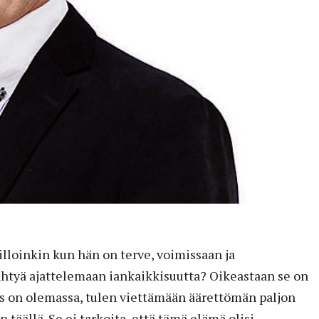
illoinkin kun hän on terve, voimissaan ja
htyä ajattelemaan iankaikkisuutta? Oikeastaan se on
us on olemassa, tulen viettämään äärettömän paljon
täällä. Se ei tarkoita, että tämä elämä olisi