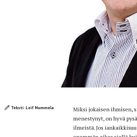
Teksti: Leif Nummela
Miksi jokaisen ihmisen, s
menestynyt, on hyvä pysä
ilmeistä. Jos iankaikkisu
enemmän aikaa siellä kuin 