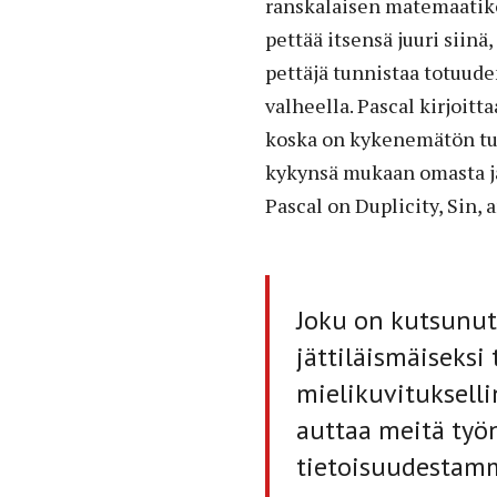
ranskalaisen matemaatik
pettää itsensä juuri siinä
pettäjä tunnistaa totuuden
valheella. Pascal kirjoitt
koska on kykenemätön tu
kykynsä mukaan omasta ja
Pascal on Duplicity, Sin, a
Joku on kutsunut
jättiläismäiseksi
mielikuvitukselli
auttaa meitä ty
tietoisuudestam