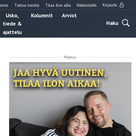
Kirjaudu
oimii
Tietoa meistä
Tilaa Ilon aika
Näköislehti
Usko,
Kolumnit
Arviot
Haku
tiede &
ajattelu
Mainos