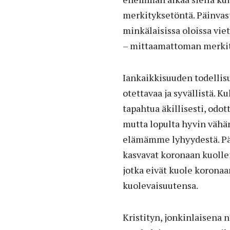
merkityksetöntä. Päinvast
minkälaisissa oloissa viet
– mittaamattoman merkit
Iankaikkisuuden todellisu
otettavaa ja syvällistä. K
tapahtua äkillisesti, odot
mutta lopulta hyvin vähän
elämämme lyhyydestä. Päiv
kasvavat koronaan kuolle
jotka eivät kuole koronaa
kuolevaisuutensa.
Kristityn, jonkinlaisena