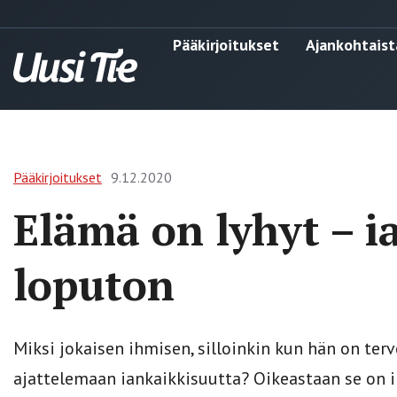
Pääkirjoitukset
Ajankohtaist
Pääkirjoitukset
9.12.2020
Elämä on lyhyt – i
loputon
Miksi jokaisen ihmisen, silloinkin kun hän on ter
ajattelemaan iankaikkisuutta? Oikeastaan se on i