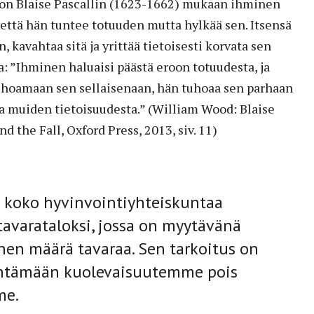
on Blaise Pascallin (1623-1662) mukaan ihminen
, että hän tuntee totuuden mutta hylkää sen. Itsensä
, kavahtaa sitä ja yrittää tietoisesti korvata sen
aa: ”Ihminen haluaisi päästä eroon totuudesta, ja
hoamaan sen sellaisenaan, hän tuhoaa sen parhaan
 muiden tietoisuudesta.” (William Wood: Blaise
nd the Fall, Oxford Press, 2013, siv. 11)
 koko hyvinvointiyhteiskuntaa
 tavarataloksi, jossa on myytävänä
nen määrä tavaraa. Sen tarkoitus on
öntämään kuolevaisuutemme pois
me.