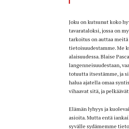
Joku on kutsunut koko hy
tavarataloksi, jossa on m
tarkoitus on auttaa mei
tietoisuudestamme. Me k
alaisuudessa. Blaise Pas
langenneisuudestaan, vaa
totuutta itsestämme, ja 
halua ajatella omaa synti
vihaavat sitä, ja pelkäävät,
Elämän lyhyys ja kuolev
asioita. Mutta entä iank
syvälle sydämemme tieto