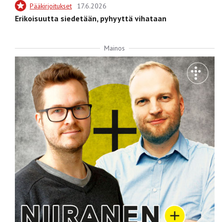
Pääkirjoitukset
17.6.2026
Erikoisuutta siedetään, pyhyyttä vihataan
Mainos