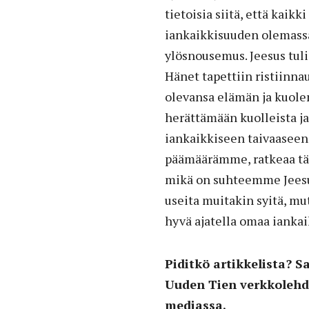
tietoisia siitä, että kaikk
iankaikkisuuden olemassa
ylösnousemus. Jeesus tuli
Hänet tapettiin ristiinnau
olevansa elämän ja kuol
herättämään kuolleista j
iankaikkiseen taivaaseen
päämäärämme, ratkeaa täm
mikä on suhteemme Jeesu
useita muitakin syitä, mu
hyvä ajatella omaa ianka
Piditkö artikkelista? Sa
Uuden Tien verkkoleh
mediassa.