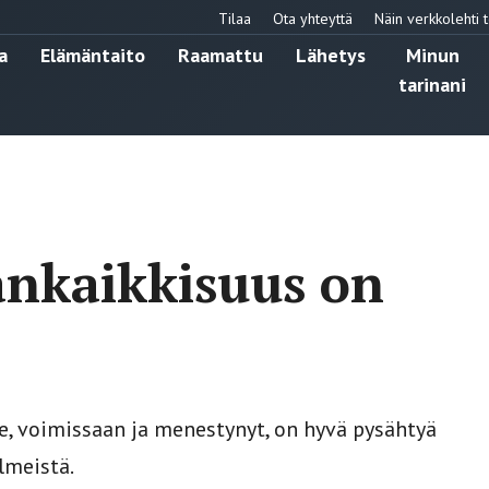
Tilaa
Ota yhteyttä
Näin verkkolehti t
a
Elämäntaito
Raamattu
Lähetys
Minun
tarinani
ankaikkisuus on
ve, voimissaan ja menestynyt, on hyvä pysähtyä
lmeistä.