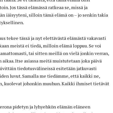
oin. Jos tässä elämässä ratkeaa se, missä ja
än iäisyyteni, silloin tämä elämä on – jo senkin takia
yksellinen.
us tekee tässä ja nyt elettävästä elämästä vakavasti
ukaan meistä ei tiedä, milloin elämä loppuu. Se voi
tamattomasti, tai sitten meillä on vielä jonkin verran,
 aikaa. Itse asiassa meitä muistutetaan joka päivä
ittäin tiedotusvälineissä esitetään jatkuvasti
iden luvut. Samalla me tiedämme, että kaikki ne,
n, kuolevat johonkin muuhun. Kaikki ihmiset tietävät
 nerona pidetyn ja lyhyehkön elämän eläneen