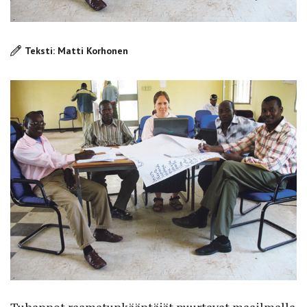
Teksti: Matti Korhonen
Tuhannet raamatunkääntäjät puurtavat maailmalla