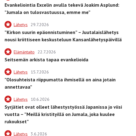
Evankeliointia Excelin avulla tekevä Joakim Asplund:
”Jumala on tulosvastuussa, emme me”
Lähetys
29.7.2026
”Kirkon suurin epäonnistuminen” – Juutalaislähetys
nousi kriittiseen keskusteluun Kansanlähetyspäivillä
Elämäntaito
22.7.2026
Seitsemän arkista tapaa evankelioida
Lähetys
15.7.2026
”Olosuhteista riippumatta ihmisellä on aina jotain
annettavaa”
Lähetys
10.6.2026
Syrjätiet ovat olleet lähestystyössä Japanissa jo viisi
vuotta – ”Meillä kristityillä on Jumala, joka kuulee
rukoukset”
Lähetys
3.6.2026