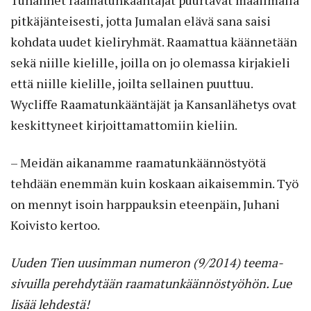
pitkäjänteisesti, jotta Jumalan elävä sana saisi
kohdata uudet kieliryhmät. Raamattua käännetään
sekä niille kielille, joilla on jo olemassa kirjakieli
että niille kielille, joilta sellainen puuttuu.
Wycliffe Raamatunkääntäjät ja Kansanlähetys ovat
keskittyneet kirjoittamattomiin kieliin.
– Meidän aikanamme raamatunkäännöstyötä
tehdään enemmän kuin koskaan aikaisemmin. Työ
on mennyt isoin harppauksin eteenpäin, Juhani
Koivisto kertoo.
Uuden Tien uusimman numeron (9/2014) teema-
sivuilla perehdytään raamatunkäännöstyöhön. Lue
lisää lehdestä!