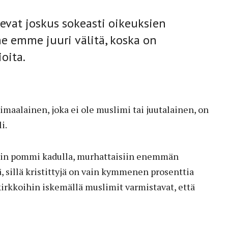
evat joskus sokeasti oikeuksien
me emme juuri välitä, koska on
oita.
imaalainen, joka ei ole muslimi tai juutalainen, on
i.
isiin pommi kadulla, murhattaisiin enemmän
ä, sillä kristittyjä on vain kymmenen prosenttia
 kirkkoihin iskemällä muslimit varmistavat, että