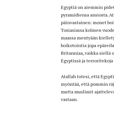
Egyptiä on aiemmin pidet
pyramidiensa ansiosta. 
päinvastainen: monet boik
Tosiasiassa kolmen vuoden
maassa mentyään kielletyll
boikotointia jopa epäreil
Britanniaa, vaikka siellä
Egyptissä ja terroritekoja
Atallah totesi, että Egypt
myöntää, että pommin räjä
mutta muslimit ajattelev
vastaan.