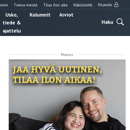
Kirjaudu
oimii
Tietoa meistä
Tilaa Ilon aika
Näköislehti
Usko,
Kolumnit
Arviot
Haku
tiede &
ajattelu
Mainos