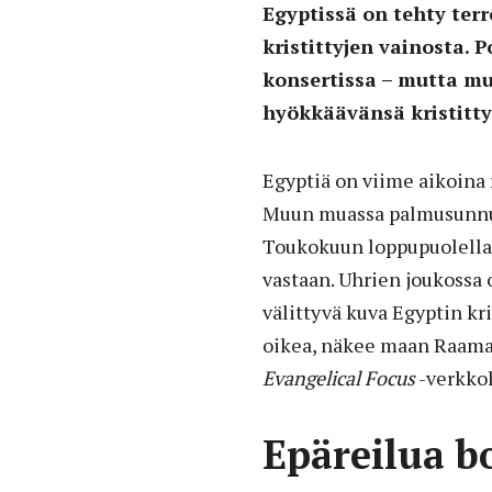
Egyptissä on tehty terr
kristittyjen vainosta. 
konsertissa – mutta mu
hyökkäävänsä kristitty
Egyptiä on viime aikoina r
Muun muassa palmusunnun
Toukokuun loppupuolella 
vastaan. Uhrien joukossa 
välittyvä kuva Egyptin kr
oikea, näkee maan Raama
Evangelical Focus
-verkkol
Epäreilua b