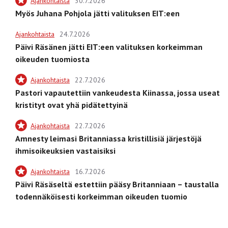
Ajankohtaista
30.7.2026
Myös Juhana Pohjola jätti valituksen EIT:een
Ajankohtaista
24.7.2026
Päivi Räsänen jätti EIT:een valituksen korkeimman
oikeuden tuomiosta
Ajankohtaista
22.7.2026
Pastori vapautettiin vankeudesta Kiinassa, jossa useat
kristityt ovat yhä pidätettyinä
Ajankohtaista
22.7.2026
Amnesty leimasi Britanniassa kristillisiä järjestöjä
ihmisoikeuksien vastaisiksi
Ajankohtaista
16.7.2026
Päivi Räsäseltä estettiin pääsy Britanniaan – taustalla
todennäköisesti korkeimman oikeuden tuomio