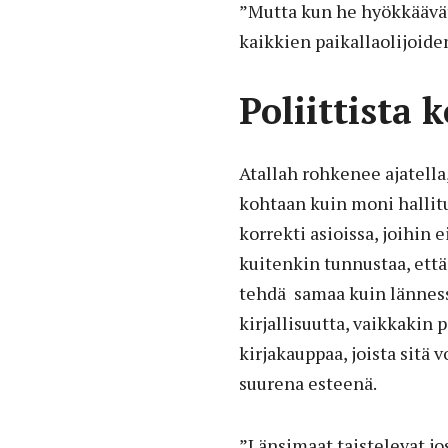
”Mutta kun he hyökkäävät
kaikkien paikallaolijoiden
Poliittista 
Atallah rohkenee ajatella,
kohtaan kuin moni hallitu
korrekti asioissa, joihin 
kuitenkin tunnustaa, ett
tehdä samaa kuin lännessä
kirjallisuutta, vaikkakin 
kirjakauppaa, joista sitä v
suurena esteenä.
”Länsimaat taistelevat j