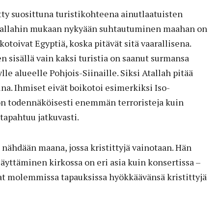
ty suosittuna turistikohteena ainutlaatuisten
Atallahin mukaan nykyään suhtautuminen maahan on
otoivat Egyptiä, koska pitävät sitä vaarallisena.
 sisällä vain kaksi turistia on saanut surmansa
e alueelle Pohjois-Siinaille. Siksi Atallah pitää
una. Ihmiset eivät boikotoi esimerkiksi Iso-
 on todennäköisesti enemmän terroristeja kuin
 tapahtuu jatkuvasti.
i nähdään maana, jossa kristittyjä vainotaan. Hän
yttäminen kirkossa on eri asia kuin konsertissa –
at molemmissa tapauksissa hyökkäävänsä kristittyjä