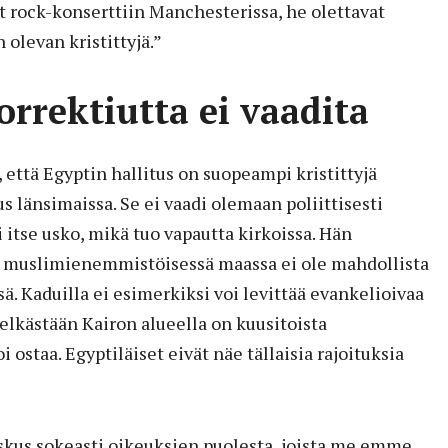
 rock-konserttiin Manchesterissa, he olettavat
 olevan kristittyjä.”
korrektiutta ei vaadita
 että Egyptin hallitus on suopeampi kristittyjä
s länsimaissa. Se ei vaadi olemaan poliittisesti
ei itse usko, mikä tuo vapautta kirkoissa. Hän
ä muslimi­enemmistöisessä maassa ei ole mahdollista
. Kaduilla ei esimerkiksi voi levittää evankelioivaa
pelkästään Kairon alueella on kuusitoista
oi ostaa. Egyptiläiset eivät näe tällaisia rajoituksia
oskus sokeasti oikeuksien puolesta, joista me emme