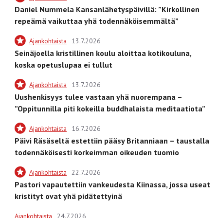
Daniel Nummela Kansanlähetyspäivillä: ”Kirkollinen
repeämä vaikuttaa yhä todennäköisemmältä”
Ajankohtaista
13.7.2026
Seinäjoella kristillinen koulu aloittaa kotikouluna,
koska opetuslupaa ei tullut
Ajankohtaista
13.7.2026
Uushenkisyys tulee vastaan yhä nuorempana –
”Oppitunnilla piti kokeilla buddhalaista meditaatiota”
Ajankohtaista
16.7.2026
Päivi Räsäseltä estettiin pääsy Britanniaan – taustalla
todennäköisesti korkeimman oikeuden tuomio
Ajankohtaista
22.7.2026
Pastori vapautettiin vankeudesta Kiinassa, jossa useat
kristityt ovat yhä pidätettyinä
Ajankohtaista
24.7.2026