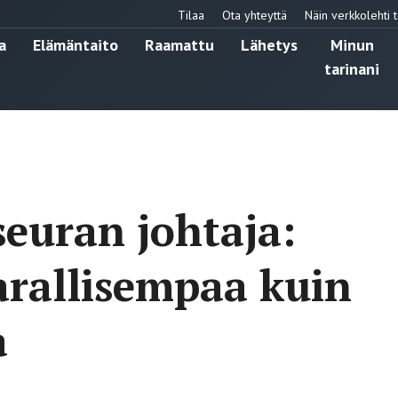
Tilaa
Ota yhteyttä
Näin verkkolehti t
a
Elämäntaito
Raamattu
Lähetys
Minun
tarinani
euran johtaja:
aarallisempaa kuin
a