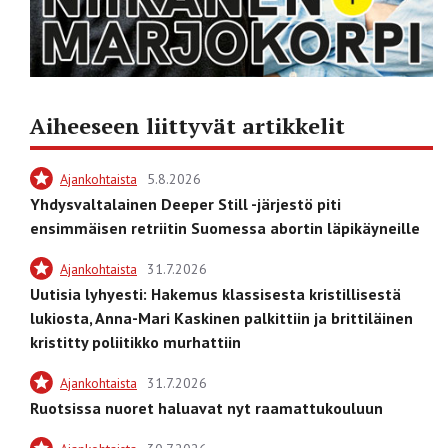
Aiheeseen liittyvät artikkelit
Ajankohtaista
5.8.2026
Yhdysvaltalainen Deeper Still -järjestö piti
ensimmäisen retriitin Suomessa abortin läpikäyneille
Ajankohtaista
31.7.2026
Uutisia lyhyesti: Hakemus klassisesta kristillisestä
lukiosta, Anna-Mari Kaskinen palkittiin ja brittiläinen
kristitty poliitikko murhattiin
Ajankohtaista
31.7.2026
Ruotsissa nuoret haluavat nyt raamattukouluun