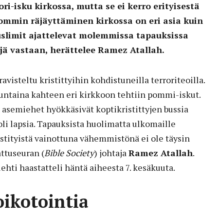
ori-isku kirkossa, mutta se ei kerro erityisestä
Pommin räjäyttäminen kirkossa on eri asia kuin
slimit ajattelevat molemmissa tapauksissa
jä vastaan, herättelee Ramez Atallah.
avisteltu kristittyihin kohdistuneilla terroriteoilla.
taina kahteen eri kirkkoon tehtiin pommi-iskut.
asemiehet hyökkäsivät koptikristittyjen bussia
oli lapsia. Tapauksista huolimatta ulkomaille
istityistä vainottuna vähemmistönä ei ole täysin
ttuseuran (
Bible Society
) johtaja
Ramez Atallah
.
ehti haastatteli häntä aiheesta 7. kesäkuuta.
oikotointia