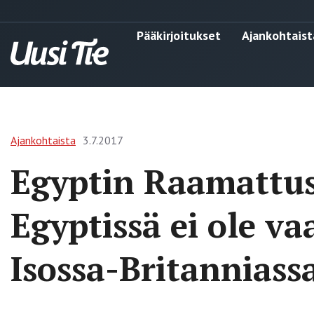
Pääkirjoitukset
Ajankohtaist
Ajankohtaista
3.7.2017
Egyptin Raamattus
Egyptissä ei ole v
Isossa-Britanniass