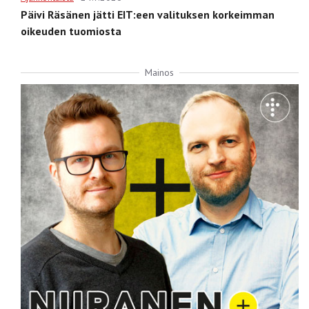
Päivi Räsänen jätti EIT:een valituksen korkeimman
oikeuden tuomiosta
Mainos