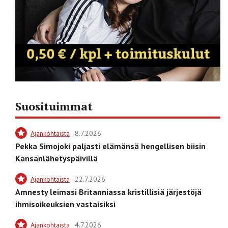
Suosituimmat
Ajankohtaista
8.7.2026
Pekka Simojoki paljasti elämänsä hengellisen biisin
Kansanlähetyspäivillä
Ajankohtaista
22.7.2026
Amnesty leimasi Britanniassa kristillisiä järjestöjä
ihmisoikeuksien vastaisiksi
Ajankohtaista
4.7.2026