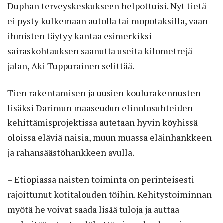
Duphan terveyskeskukseen helpottuisi. Nyt tietä
ei pysty kulkemaan autolla tai mopotaksilla, vaan
ihmisten täytyy kantaa esimerkiksi
sairaskohtauksen saanutta useita kilometrejä
jalan, Aki Tuppurainen selittää.
Tien rakentamisen ja uusien koulurakennusten
lisäksi Darimun maaseudun elinolosuhteiden
kehittämisprojektissa autetaan hyvin köyhissä
oloissa eläviä naisia, muun muassa eläinhankkeen
ja rahansäästöhankkeen avulla.
– Etiopiassa naisten toiminta on perinteisesti
rajoittunut kotitalouden töihin. Kehitystoiminnan
myötä he voivat saada lisää tuloja ja auttaa