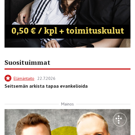
Suosituimmat
Elämäntaito
22.7.2026
Seitsemän arkista tapaa evankelioida
Mainos