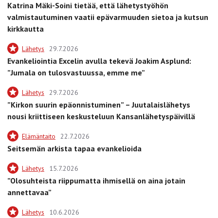
Katrina Mäki-Soini tietää, että lähetystyöhön
valmistautuminen vaatii epävarmuuden sietoa ja kutsun
kirkkautta
Lähetys
29.7.2026
Evankeliointia Excelin avulla tekevä Joakim Asplund:
”Jumala on tulosvastuussa, emme me”
Lähetys
29.7.2026
”Kirkon suurin epäonnistuminen” – Juutalaislähetys
nousi kriittiseen keskusteluun Kansanlähetyspäivillä
Elämäntaito
22.7.2026
Seitsemän arkista tapaa evankelioida
Lähetys
15.7.2026
”Olosuhteista riippumatta ihmisellä on aina jotain
annettavaa”
Lähetys
10.6.2026