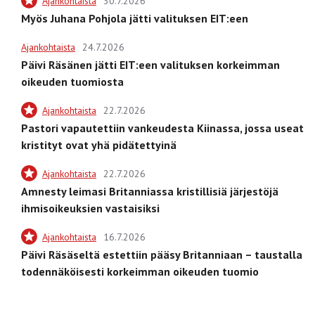
Ajankohtaista
30.7.2026
Myös Juhana Pohjola jätti valituksen EIT:een
Ajankohtaista
24.7.2026
Päivi Räsänen jätti EIT:een valituksen korkeimman
oikeuden tuomiosta
Ajankohtaista
22.7.2026
Pastori vapautettiin vankeudesta Kiinassa, jossa useat
kristityt ovat yhä pidätettyinä
Ajankohtaista
22.7.2026
Amnesty leimasi Britanniassa kristillisiä järjestöjä
ihmisoikeuksien vastaisiksi
Ajankohtaista
16.7.2026
Päivi Räsäseltä estettiin pääsy Britanniaan – taustalla
todennäköisesti korkeimman oikeuden tuomio