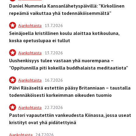
Daniel Nummela Kansanlähetyspäivillä: ”Kirkollinen
repeämä vaikuttaa yhä todennäköisemmältä”
Ajankohtaista
13.7.2026
Seinäjoella kristillinen koulu aloittaa kotikouluna,
koska opetuslupaa ei tullut
Ajankohtaista
13.7.2026
Uushenkisyys tulee vastaan yhä nuorempana –
”Oppitunnilla piti kokeilla buddhalaista meditaatiota”
Ajankohtaista
16.7.2026
Päivi Räsäseltä estettiin pääsy Britanniaan – taustalla
todennäköisesti korkeimman oikeuden tuomio
Ajankohtaista
22.7.2026
Pastori vapautettiin vankeudesta Kiinassa, jossa useat
kristityt ovat yhä pidätettyinä
Ajankohtaista
24.7.2026