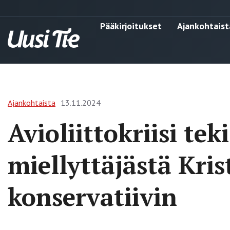
Pääkirjoitukset
Ajankohtaist
Ajankohtaista
13.11.2024
Avioliittokriisi tek
miellyttäjästä Kri
konservatiivin