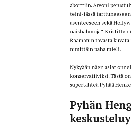
aborttiin. Arvoni perustui
teini-iässä tarttuneeseen
asenteeseen sekä Hollywo
naishahmoja”. Kristittynä
Raamatun tavasta kuvata n
nimittäin paha mieli.
Nykyään näen asiat onneks
konservatiiviksi. Tästä o
supertähteä Pyhää Henke
Pyhän Henge
keskusteluy