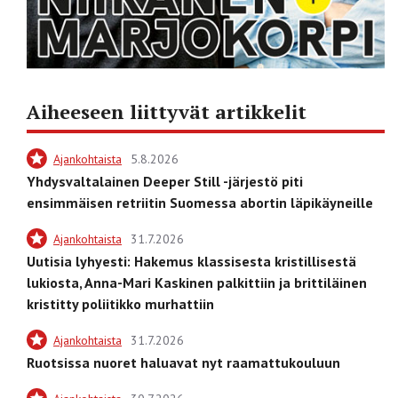
Aiheeseen liittyvät artikkelit
Ajankohtaista
5.8.2026
Yhdysvaltalainen Deeper Still -järjestö piti
ensimmäisen retriitin Suomessa abortin läpikäyneille
Ajankohtaista
31.7.2026
Uutisia lyhyesti: Hakemus klassisesta kristillisestä
lukiosta, Anna-Mari Kaskinen palkittiin ja brittiläinen
kristitty poliitikko murhattiin
Ajankohtaista
31.7.2026
Ruotsissa nuoret haluavat nyt raamattukouluun