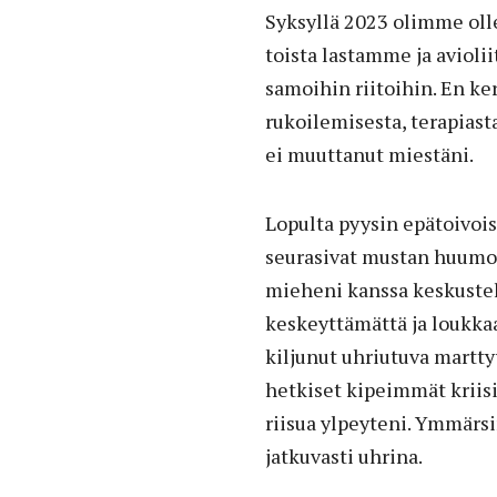
Syksyllä 2023 olimme oll
toista lastamme ja avioli
samoihin riitoihin. En ke
rukoilemisesta, terapiast
ei muuttanut miestäni.
Lopulta pyysin epätoivoi
seurasivat mustan huumor
mieheni kanssa keskuste
keskeyttämättä ja loukkaa
kiljunut uhriutuva martty
hetkiset kipeimmät kriis
riisua ylpeyteni. Ymmärsin
jatkuvasti uhrina.