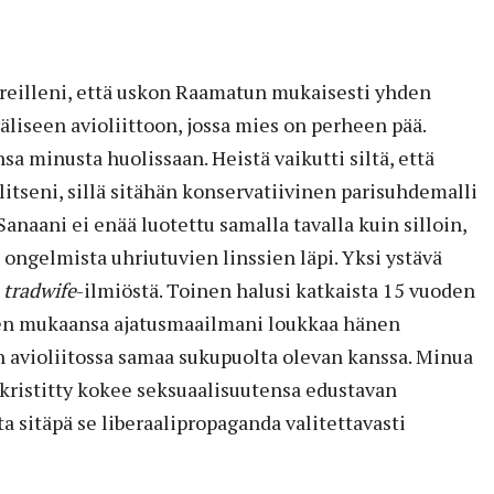
ereilleni, että uskon Raamatun mukaisesti yhden
liseen avioliittoon, jossa mies on perheen pää.
sa minusta huolissaan. Heistä vaikutti siltä, että
itseni, sillä sitähän konservatiivinen parisuhdemalli
anaani ei enää luotettu samalla tavalla kuin silloin,
 ongelmista uhriutuvien linssien läpi. Yksi ystävä
t
tradwife
-ilmiöstä. Toinen halusi katkaista 15 vuoden
n mukaansa ajatusmaailmani loukkaa hänen
n avioliitossa samaa sukupuolta olevan kanssa. Minua
ä kristitty kokee seksuaalisuutensa edustavan
a sitäpä se liberaalipropaganda valitettavasti