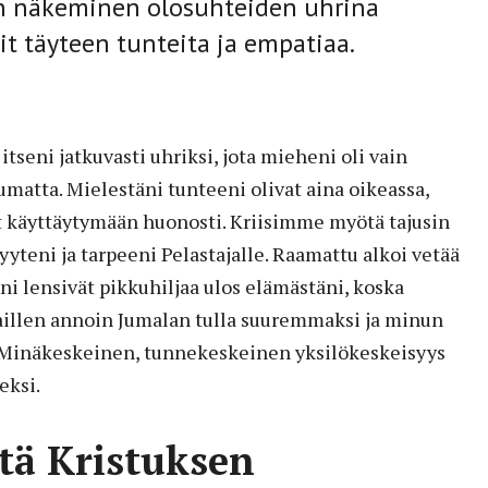
ten näkeminen olosuhteiden uhrina
t täyteen tunteita ja empatiaa.
tseni jatkuvasti uhriksi, jota mieheni oli vain
pumatta. Mielestäni tunteeni olivat aina oikeassa,
t käyttäytymään huonosti. Kriisimme myötä tajusin
teni ja tarpeeni Pelastajalle. Raamattu alkoi vetää
oni lensivät pikkuhiljaa ulos elämästäni, koska
illen annoin Jumalan tulla suuremmaksi ja minun
 Minäkeskeinen, tunnekeskeinen yksilökeskeisyys
eksi.
stä Kristuksen