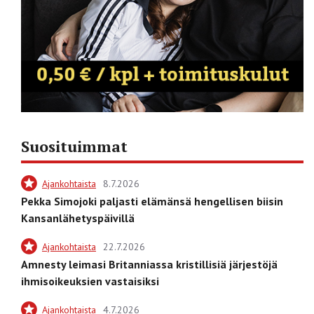
Suosituimmat
Ajankohtaista
8.7.2026
Pekka Simojoki paljasti elämänsä hengellisen biisin
Kansanlähetyspäivillä
Ajankohtaista
22.7.2026
Amnesty leimasi Britanniassa kristillisiä järjestöjä
ihmisoikeuksien vastaisiksi
Ajankohtaista
4.7.2026