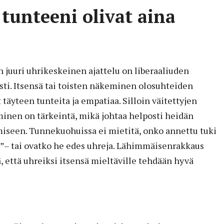
 tunteeni olivat aina
juuri uhrikeskeinen ajattelu on liberaaliuden
tysti. Itsensä tai toisten näkeminen olosuhteiden
 täyteen tunteita ja empatiaa. Silloin väitettyjen
nen on tärkeintä, mikä johtaa helposti heidän
miseen. Tunnekuohuissa ei mietitä, onko annettu tuki
e”– tai ovatko he edes uhreja. Lähimmäisenrakkaus
tä, että uhreiksi itsensä mieltäville tehdään hyvä