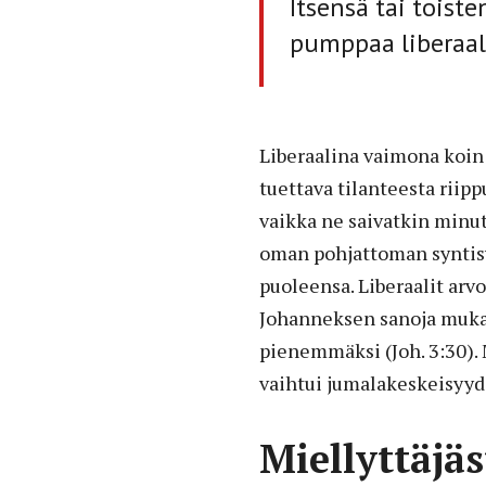
Itsensä tai tois
pumppaa liberaali
Liberaalina vaimona koin i
tuettava tilanteesta riip
vaikka ne saivatkin minu
oman pohjattoman syntisyy
puoleensa. Liberaalit arv
Johanneksen sanoja muka
pienemmäksi (Joh. 3:30).
vaihtui jumalakeskeisyyd
Miellyttäjä