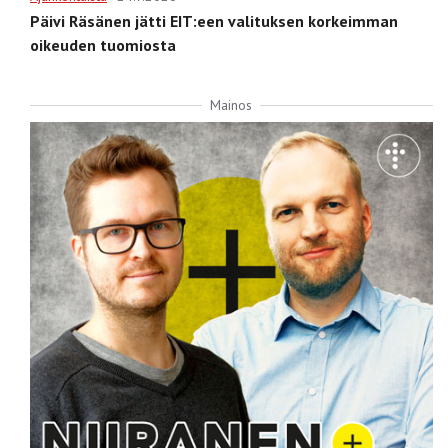
Päivi Räsänen jätti EIT:een valituksen korkeimman
oikeuden tuomiosta
Mainos