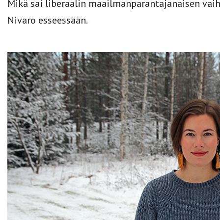
Mikä sai liberaalin maailmanparantajanaisen vaih
Nivaro esseessään.