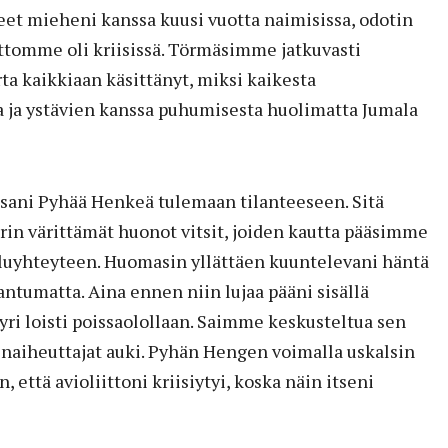
eet mieheni kanssa kuusi vuotta naimisissa, odotin
ittomme oli kriisissä. Törmäsimme jatkuvasti
rta kaikkiaan käsittänyt, miksi kaikesta
a ja ystävien kanssa puhumisesta huolimatta Jumala
ssani Pyhää Henkeä tulemaan tilanteeseen. Sitä
in värittämät huonot vitsit, joiden kautta pääsimme
luyhteyteen. Huomasin yllättäen kuuntelevani häntä
ntumatta. Aina ennen niin lujaa pääni sisällä
yri loisti poissaolollaan. Saimme keskusteltua sen
inaiheuttajat auki. Pyhän Hengen voimalla uskalsin
, että avioliittoni kriisiytyi, koska näin itseni