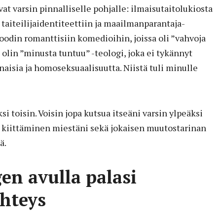
vat varsin pinnalliselle pohjalle: ilmaisutaitolukiosta
 taiteilijaidentiteettiin ja maailmanparantaja-
odin romanttisiin komedioihin, joissa oli ”vahvoja
 olin ”minusta tuntuu” -teologi, joka ei tykännyt
aisia ja homoseksuaalisuutta. Niistä tuli minulle
i toisin. Voisin jopa kutsua itseäni varsin ylpeäksi
n kiittäminen miestäni sekä jokaisen muutostarinan
ä.
n avulla palasi
hteys