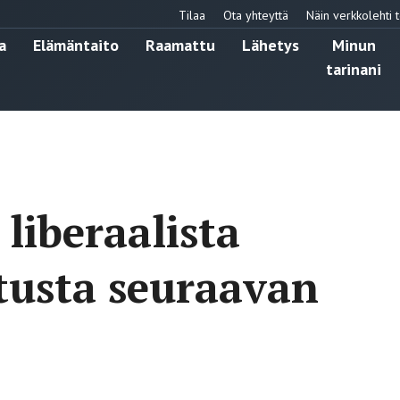
Tilaa
Ota yhteyttä
Näin verkkolehti t
a
Elämäntaito
Raamattu
Lähetys
Minun
tarinani
i liberaalista
stusta seuraavan