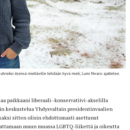
ä uhreiksi itsensä mieltäville tehdään hyvä mieli, Lumi Nivaro ajattelee.
 paikkaani liberaali–konservatiivi-akselilla
sin keskustelua Yhdysvaltain presidentinvaalien
 kaksi sitten olisin ehdottomasti asettunut
nnattamaan muun muassa LGBTQ-liikettä ja oikeutta