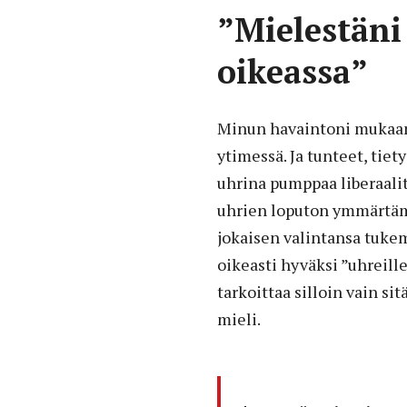
”Mielestäni
oikeassa”
Minun havaintoni mukaan 
ytimessä. Ja tunteet, tie
uhrina pumppaa liberaalit
uhrien loputon ymmärtämi
jokaisen valintansa tuke
oikeasti hyväksi ”uhreill
tarkoittaa silloin vain si
mieli.