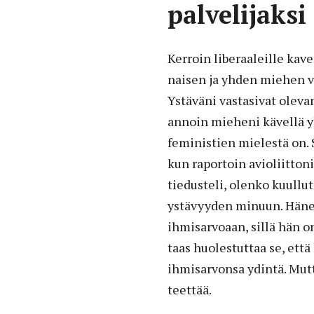
palvelijaksi
Kerroin liberaaleille kav
naisen ja yhden miehen vä
Ystäväni vastasivat olevan
annoin mieheni kävellä yl
feministien mielestä on. S
kun raportoin avioliittoni
tiedusteli, olenko kuullu
ystävyyden minuun. Häne
ihmisarvoaan, sillä hän o
taas huolestuttaa se, ett
ihmisarvonsa ydintä. Mutt
teettää.