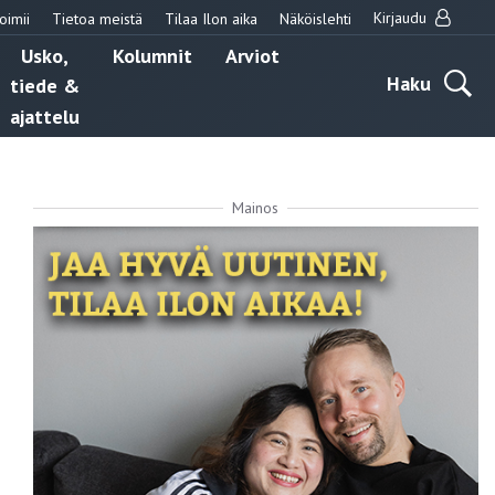
Kirjaudu
oimii
Tietoa meistä
Tilaa Ilon aika
Näköislehti
Usko,
Kolumnit
Arviot
Haku
tiede &
ajattelu
Mainos