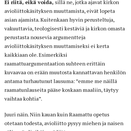
Ei riitä, eikä voida,
sillä ne, jotka ajavat kirkon
avioliittokäsityksen muuttamista, eivät lopeta
asian ajamista. Kuitenkaan hyvin perusteltuja,
vakuuttavia, teologisesti kestäviä ja kirkon omasta
perustasta nousevia argumentteja
avioliittokäsityksen muuttamiseksi ei kerta
kaikkiaan ole. Esimerkiksi
raamattuargumentaation suhteen erittäin
kuvaavaa on erään muutosta kannattavan henkilön
antama turhautunut lausuma: ”emme me näillä
raamatunlauseita pääse koskaan maaliin, täytyy
vaihtaa kohtia”.
Juuri näin. Niin kauan kuin Raamattu opetus
otetaan todesta, avioliitto pysyy miehen ja naisen