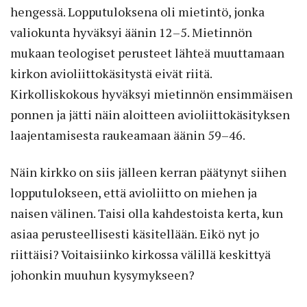
hengessä. Lopputuloksena oli mietintö, jonka
valiokunta hyväksyi äänin 12–5. Mietinnön
mukaan teologiset perusteet lähteä muuttamaan
kirkon avioliittokäsitystä eivät riitä.
Kirkolliskokous hyväksyi mietinnön ensimmäisen
ponnen ja jätti näin aloitteen avioliittokäsityksen
laajentamisesta raukeamaan äänin 59–46.
Näin kirkko on siis jälleen kerran päätynyt siihen
lopputulokseen, että avioliitto on miehen ja
naisen välinen. Taisi olla kahdestoista kerta, kun
asiaa perusteellisesti käsitellään. Eikö nyt jo
riittäisi? Voitaisiinko kirkossa välillä keskittyä
johonkin muuhun kysymykseen?