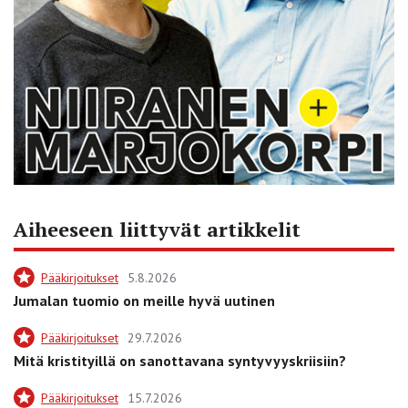
Aiheeseen liittyvät artikkelit
Pääkirjoitukset
5.8.2026
Jumalan tuomio on meille hyvä uutinen
Pääkirjoitukset
29.7.2026
Mitä kristityillä on sanottavana syntyvyyskriisiin?
Pääkirjoitukset
15.7.2026