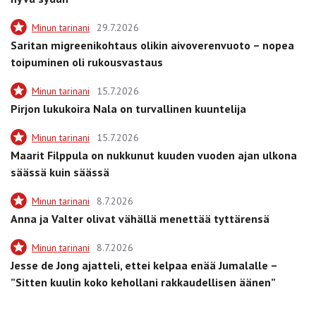
Minun tarinani
29.7.2026
Saritan migreenikohtaus olikin aivoverenvuoto – nopea
toipuminen oli rukousvastaus
Minun tarinani
15.7.2026
Pirjon lukukoira Nala on turvallinen kuuntelija
Minun tarinani
15.7.2026
Maarit Filppula on nukkunut kuuden vuoden ajan ulkona
säässä kuin säässä
Minun tarinani
8.7.2026
Anna ja Valter olivat vähällä menettää tyttärensä
Minun tarinani
8.7.2026
Jesse de Jong ajatteli, ettei kelpaa enää Jumalalle –
”Sitten kuulin koko kehollani rakkaudellisen äänen”