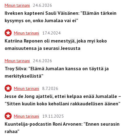
Minun tarinani
24.6.2026
Ilveksen kapteeni Sauli Väisänen: ”Elämän tärkein
kysymys on, onko Jumalaa vai ei”
Minun tarinani
17.4.2024
Katriina Reponen oli menestyjä, joka myi koko
omaisuutensa ja seurasi Jeesusta
Minun tarinani
24.6.2026
Troy Silva: ”Elämä Jumalan kanssa on täyttä ja
merkityksellistä”
Minun tarinani
8.7.2026
Jesse de Jong ajatteli, ettei kelpaa enää Jumalalle –
”Sitten kuulin koko kehollani rakkaudellisen äänen”
Minun tarinani
19.11.2025
Kuuntelija-podcastin Roni Arvonen: ”Ennen seurasin
rahaa”