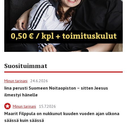
Suosituimmat
Minun tarinani
24.6.2026
Iina perusti Suomeen Noitaopiston – sitten Jeesus
ilmestyi hänelle
Minun tarinani
15.7.2026
Maarit Filppula on nukkunut kuuden vuoden ajan ulkona
säässä kuin säässä