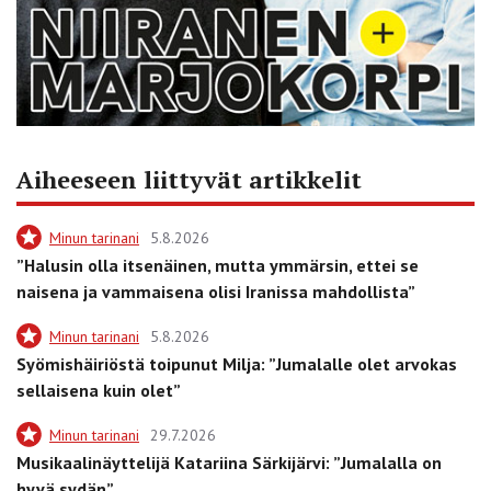
Aiheeseen liittyvät artikkelit
Minun tarinani
5.8.2026
”Halusin olla itsenäinen, mutta ymmärsin, ettei se
naisena ja vammaisena olisi Iranissa mahdollista”
Minun tarinani
5.8.2026
Syömishäiriöstä toipunut Milja: ”Jumalalle olet arvokas
sellaisena kuin olet”
Minun tarinani
29.7.2026
Musikaalinäyttelijä Katariina Särkijärvi: ”Jumalalla on
hyvä sydän”