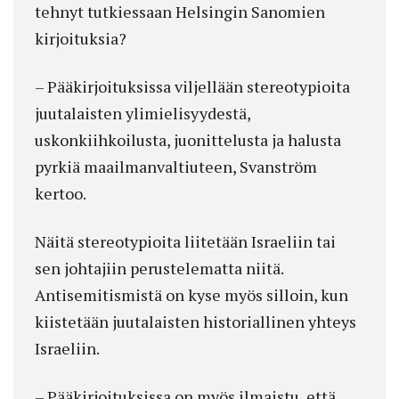
tehnyt tutkiessaan Helsingin Sanomien
kirjoituksia?
– Pääkirjoituksissa viljellään stereotypioita
juutalaisten ylimielisyydestä,
uskonkiihkoilusta, juonittelusta ja halusta
pyrkiä maailmanvaltiuteen, Svanström
kertoo.
Näitä stereotypioita liitetään Israeliin tai
sen johtajiin perustelematta niitä.
Antisemitismistä on kyse myös silloin, kun
kiistetään juutalaisten historiallinen yhteys
Israeliin.
– Pääkirjoituksissa on myös ilmaistu, että