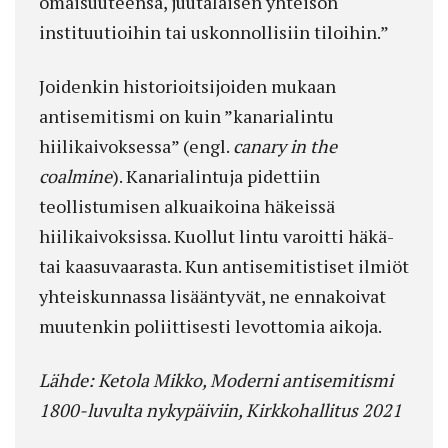
omaisuuteensa, juutalaisen yhteisön
instituutioihin tai uskonnollisiin tiloihin.”
Joidenkin historioitsijoiden mukaan
antisemitismi on kuin ”kanarialintu
hiilikaivoksessa” (engl.
canary in the
coalmine
). Kanarialintuja pidettiin
teollistumisen alkuaikoina häkeissä
hiilikaivoksissa. Kuollut lintu varoitti häkä-
tai kaasuvaarasta. Kun antisemitistiset ilmiöt
yhteiskunnassa lisääntyvät, ne ennakoivat
muutenkin poliittisesti levottomia aikoja.
Lähde: Ketola Mikko, Moderni antisemitismi
1800-luvulta nykypäiviin, Kirkkohallitus 2021