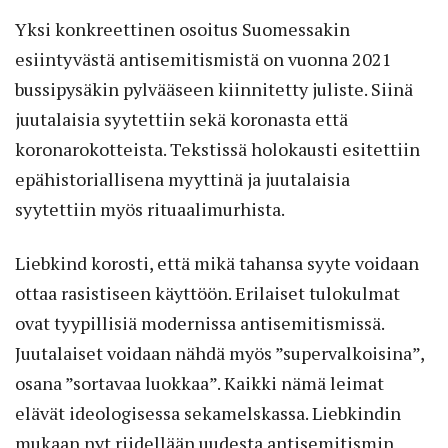
Yksi konkreettinen osoitus Suomessakin
esiintyvästä antisemitismistä on vuonna 2021
bussipysäkin pylvääseen kiinnitetty juliste. Siinä
juutalaisia syytettiin sekä koronasta että
koronarokotteista. Tekstissä holokausti esitettiin
epähistoriallisena myyttinä ja juutalaisia
syytettiin myös rituaalimurhista.
Liebkind korosti, että mikä tahansa syyte voidaan
ottaa rasistiseen käyttöön. Erilaiset tulokulmat
ovat tyypillisiä modernissa antisemitismissä.
Juutalaiset voidaan nähdä myös ”supervalkoisina”,
osana ”sortavaa luokkaa”. Kaikki nämä leimat
elävät ideologisessa sekamelskassa. Liebkindin
mukaan nyt riidellään uudesta antisemitismin