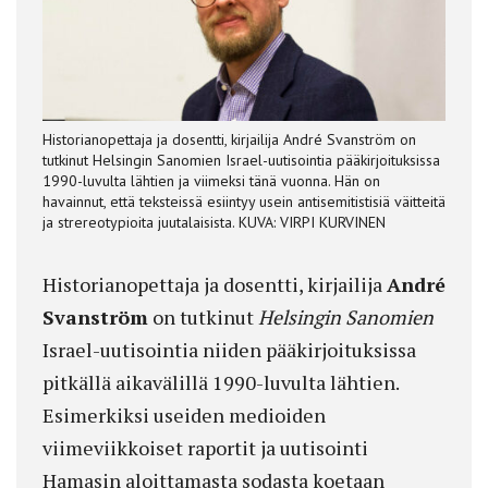
Historianopettaja ja dosentti, kirjailija André Svanström on
tutkinut Helsingin Sanomien Israel-uutisointia pääkirjoituksissa
1990-luvulta lähtien ja viimeksi tänä vuonna. Hän on
havainnut, että teksteissä esiintyy usein antisemitistisiä väitteitä
ja strereotypioita juutalaisista. KUVA: VIRPI KURVINEN
Historianopettaja ja dosentti, kirjailija
André
Svanström
on tutkinut
Helsingin Sanomien
Israel-uutisointia niiden pääkirjoituksissa
pitkällä aikavälillä 1990-luvulta lähtien.
Esimerkiksi useiden medioiden
viimeviikkoiset raportit ja uutisointi
Hamasin aloittamasta sodasta koetaan