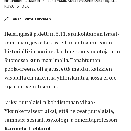
kiistäminen tullaan kriminalisoimaan. Kuva Brysselin synagogasta.
KUVA: ISTOCK
Teksti: Virpi Kurvinen
Helsingissä pidettiin 5.11. ajankohtainen Israel-
seminaari, jossa tarkasteltiin antisemitismin
historiallisia juuria sekä ilmenemismuotoja niin
Suomessa kuin maailmalla. Tapahtuman
pohjavireenä oli ajatus, että meidän kaikkien
vastuulla on rakentaa yhteiskuntaa, jossa ei ole
sijaa antisemitismille.
Miksi juutalaisiin kohdistetaan vihaa?
Yksinkertaisesti siksi, että he ovat juutalaisia,
summasi sosiaalipsykologi ja emeritaprofessori
Karmela Liebkind
.