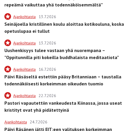
repeämä vaikuttaa yhä todennäköisemmältä”
Ajankohtaista
13.7.2026
Seinäjoella kristillinen koulu aloittaa kotikouluna, koska
opetuslupaa ei tullut
Ajankohtaista
13.7.2026
Uushenkisyys tulee vastaan yhä nuorempana –
”Oppitunnilla piti kokeilla buddhalaista meditaatiota”
Ajankohtaista
16.7.2026
Päivi Räsäseltä estettiin pääsy Britanniaan – taustalla
todennäköisesti korkeimman oikeuden tuomio
Ajankohtaista
22.7.2026
Pastori vapautettiin vankeudesta Kiinassa, jossa useat
kristityt ovat yhä pidätettyinä
Ajankohtaista
24.7.2026
Päivi Räsänen jätti EIT:een valituksen korkeimman