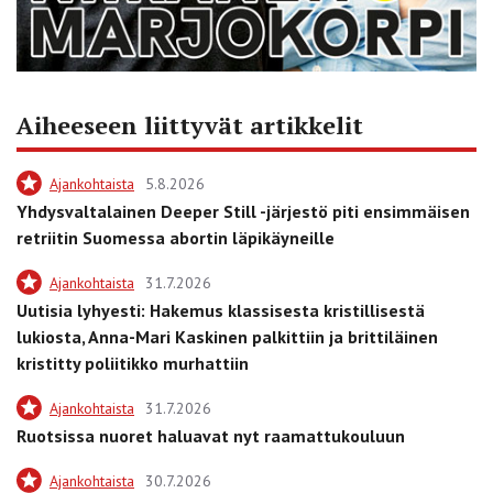
Aiheeseen liittyvät artikkelit
Ajankohtaista
5.8.2026
Yhdysvaltalainen Deeper Still -järjestö piti ensimmäisen
retriitin Suomessa abortin läpikäyneille
Ajankohtaista
31.7.2026
Uutisia lyhyesti: Hakemus klassisesta kristillisestä
lukiosta, Anna-Mari Kaskinen palkittiin ja brittiläinen
kristitty poliitikko murhattiin
Ajankohtaista
31.7.2026
Ruotsissa nuoret haluavat nyt raamattukouluun
Ajankohtaista
30.7.2026