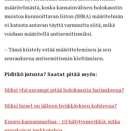
määritelmästä, koska kansainvälisen holokaustin
muistoa kunnioittavan liiton (IHRA) määritelmän
ei katsota antavan täyttä varmuutta siitä, mikä
voidaan määritellä antisemitismiksi.
– Tämä kiistely estää määrittelemisen ja sen
seurauksena antisemitismin kieltämisen.
Piditkö jutusta? Saatat pitää myös:
Miksi yhä useampi pitää holokaustia huijauksena?
Miksi Israel on jälleen hyökkäyksen kohteena?
Ennen kansanmurhaa – 10 hälytysmerkkiä, jotka
ennakoivat joukkotuhoa