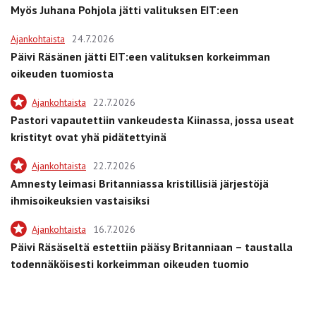
Myös Juhana Pohjola jätti valituksen EIT:een
Ajankohtaista
24.7.2026
Päivi Räsänen jätti EIT:een valituksen korkeimman
oikeuden tuomiosta
Ajankohtaista
22.7.2026
Pastori vapautettiin vankeudesta Kiinassa, jossa useat
kristityt ovat yhä pidätettyinä
Ajankohtaista
22.7.2026
Amnesty leimasi Britanniassa kristillisiä järjestöjä
ihmisoikeuksien vastaisiksi
Ajankohtaista
16.7.2026
Päivi Räsäseltä estettiin pääsy Britanniaan – taustalla
todennäköisesti korkeimman oikeuden tuomio