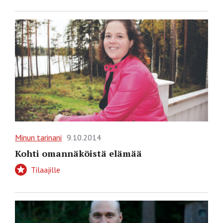
Minun tarinani
9.10.2014
Kohti omannäköistä elämää
Tilaajille