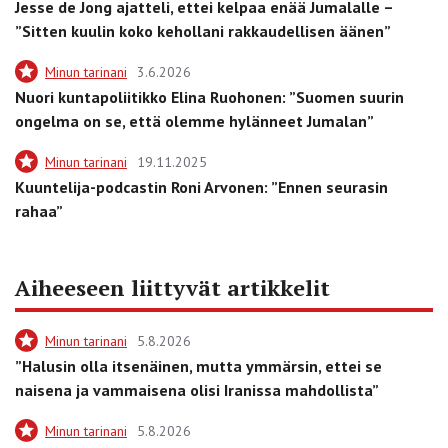
Jesse de Jong ajatteli, ettei kelpaa enää Jumalalle –
”Sitten kuulin koko kehollani rakkaudellisen äänen”
Minun tarinani
3.6.2026
Nuori kuntapoliitikko Elina Ruohonen: ”Suomen suurin
ongelma on se, että olemme hylänneet Jumalan”
Minun tarinani
19.11.2025
Kuuntelija-podcastin Roni Arvonen: ”Ennen seurasin
rahaa”
Aiheeseen liittyvät artikkelit
Minun tarinani
5.8.2026
”Halusin olla itsenäinen, mutta ymmärsin, ettei se
naisena ja vammaisena olisi Iranissa mahdollista”
Minun tarinani
5.8.2026