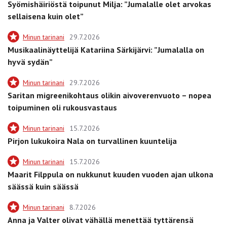
Syömishäiriöstä toipunut Milja: ”Jumalalle olet arvokas
sellaisena kuin olet”
Minun tarinani
29.7.2026
Musikaalinäyttelijä Katariina Särkijärvi: ”Jumalalla on
hyvä sydän”
Minun tarinani
29.7.2026
Saritan migreenikohtaus olikin aivoverenvuoto – nopea
toipuminen oli rukousvastaus
Minun tarinani
15.7.2026
Pirjon lukukoira Nala on turvallinen kuuntelija
Minun tarinani
15.7.2026
Maarit Filppula on nukkunut kuuden vuoden ajan ulkona
säässä kuin säässä
Minun tarinani
8.7.2026
Anna ja Valter olivat vähällä menettää tyttärensä