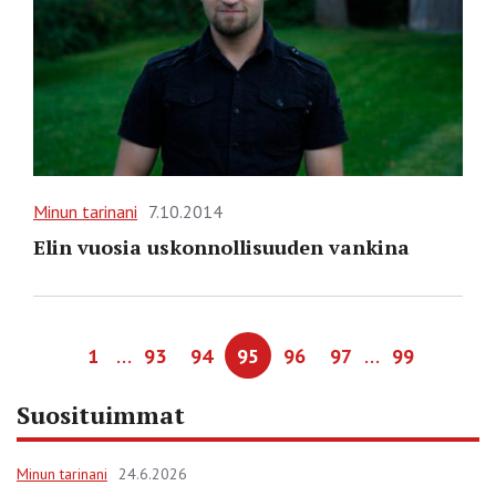
Minun tarinani
7.10.2014
Elin vuosia uskonnollisuuden vankina
…
…
1
93
94
95
96
97
99
Suosituimmat
Minun tarinani
24.6.2026