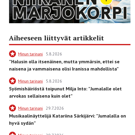
Aiheeseen liittyvät artikkelit
Minun tarinani
5.8.2026
”Halusin olla itsenäinen, mutta ymmärsin, ettei se
naisena ja vammaisena olisi Iranissa mahdollista”
Minun tarinani
5.8.2026
Syömishäiriöstä toipunut Milja Into: ”Jumalalle olet
arvokas sellaisena kuin olet”
Minun tarinani
29.7.2026
Musikaalinäyttelijä Katariina Särkijärvi: ”Jumalalla on
hyvä sydän”