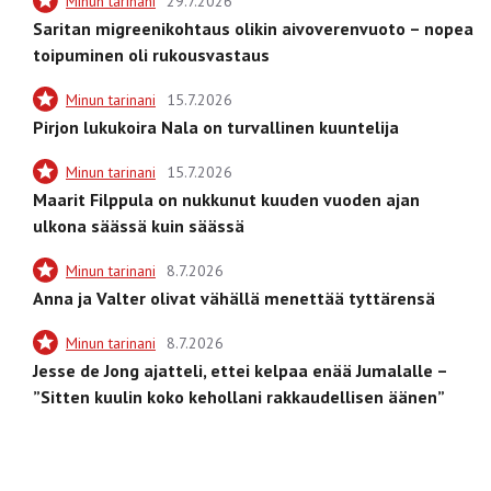
Minun tarinani
29.7.2026
Saritan migreenikohtaus olikin aivoverenvuoto – nopea
toipuminen oli rukousvastaus
Minun tarinani
15.7.2026
Pirjon lukukoira Nala on turvallinen kuuntelija
Minun tarinani
15.7.2026
Maarit Filppula on nukkunut kuuden vuoden ajan
ulkona säässä kuin säässä
Minun tarinani
8.7.2026
Anna ja Valter olivat vähällä menettää tyttärensä
Minun tarinani
8.7.2026
Jesse de Jong ajatteli, ettei kelpaa enää Jumalalle –
”Sitten kuulin koko kehollani rakkaudellisen äänen”