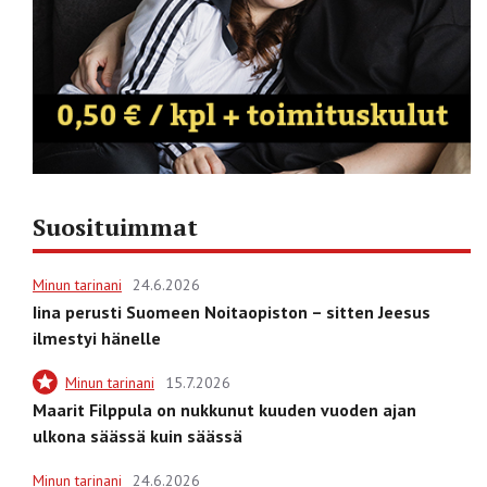
Suosituimmat
Minun tarinani
24.6.2026
Iina perusti Suomeen Noitaopiston – sitten Jeesus
ilmestyi hänelle
Minun tarinani
15.7.2026
Maarit Filppula on nukkunut kuuden vuoden ajan
ulkona säässä kuin säässä
Minun tarinani
24.6.2026