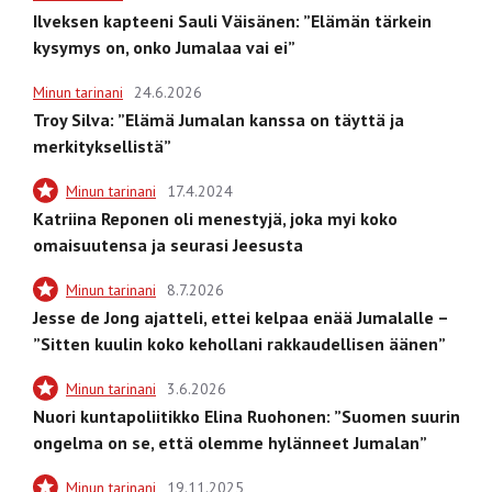
Ilveksen kapteeni Sauli Väisänen: ”Elämän tärkein
kysymys on, onko Jumalaa vai ei”
Minun tarinani
24.6.2026
Troy Silva: ”Elämä Jumalan kanssa on täyttä ja
merkityksellistä”
Minun tarinani
17.4.2024
Katriina Reponen oli menestyjä, joka myi koko
omaisuutensa ja seurasi Jeesusta
Minun tarinani
8.7.2026
Jesse de Jong ajatteli, ettei kelpaa enää Jumalalle –
”Sitten kuulin koko kehollani rakkaudellisen äänen”
Minun tarinani
3.6.2026
Nuori kuntapoliitikko Elina Ruohonen: ”Suomen suurin
ongelma on se, että olemme hylänneet Jumalan”
Minun tarinani
19.11.2025