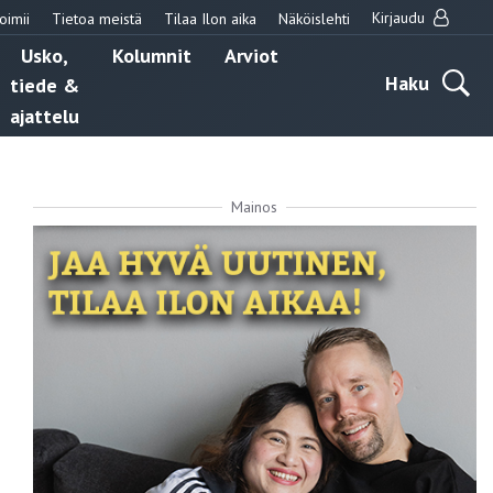
Kirjaudu
oimii
Tietoa meistä
Tilaa Ilon aika
Näköislehti
Usko,
Kolumnit
Arviot
Haku
tiede &
ajattelu
Mainos