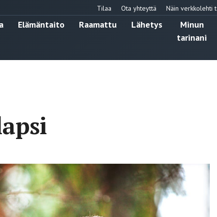
Tilaa
Ota yhteyttä
Näin verkkolehti t
a
Elämäntaito
Raamattu
Lähetys
Minun
tarinani
lapsi