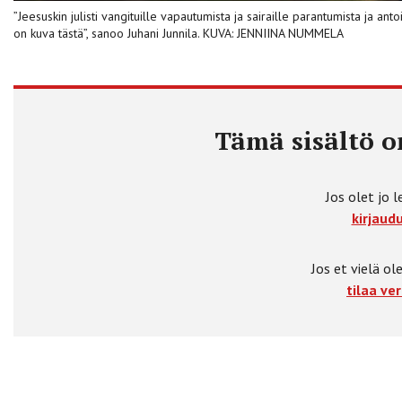
”Jeesuskin julisti vangituille vapautumista ja sairaille parantumista ja an
on kuva tästä”, sanoo Juhani Junnila. KUVA: JENNIINA NUMMELA
Tämä sisältö on
Jos olet jo l
kirjaudu
Jos et vielä ole
tilaa ver