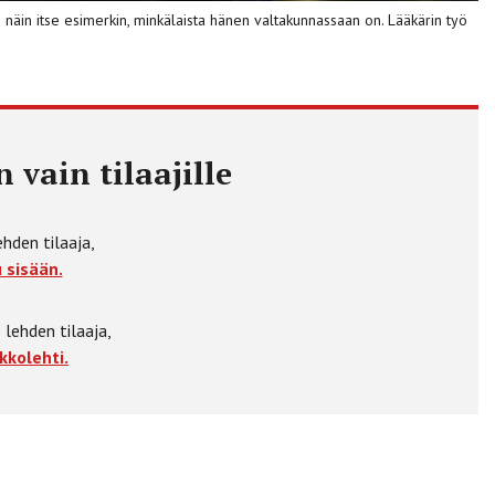
toi näin itse esimerkin, minkälaista hänen valtakunnassaan on. Lääkärin työ
 vain tilaajille
ehden tilaaja,
 sisään.
 lehden tilaaja,
kkolehti.