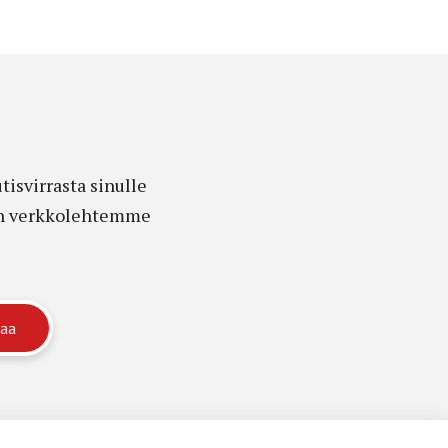
isvirrasta sinulle
edon verkkolehtemme