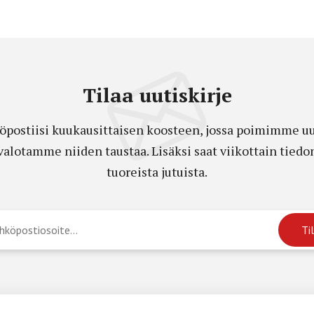
Tilaa uutiskirje
öpostiisi kuukausittaisen koosteen, jossa poimimme uut
a valotamme niiden taustaa. Lisäksi saat viikottain ti
tuoreista jutuista.