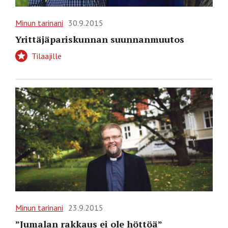
Minun tarinani
30.9.2015
Yrittäjäpariskunnan suunnanmuutos
Tilaajille
Minun tarinani
23.9.2015
”Jumalan rakkaus ei ole höttöä”