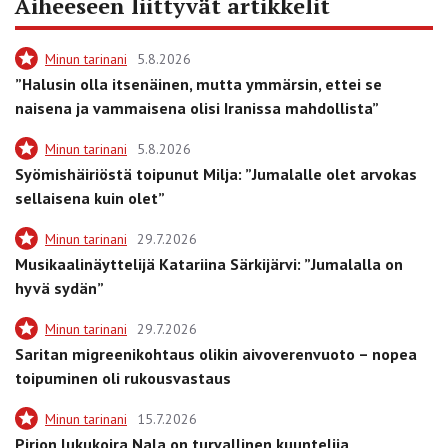
Aiheeseen liittyvät artikkelit
Minun tarinani
5.8.2026
”Halusin olla itsenäinen, mutta ymmärsin, ettei se
naisena ja vammaisena olisi Iranissa mahdollista”
Minun tarinani
5.8.2026
Syömishäiriöstä toipunut Milja: ”Jumalalle olet arvokas
sellaisena kuin olet”
Minun tarinani
29.7.2026
Musikaalinäyttelijä Katariina Särkijärvi: ”Jumalalla on
hyvä sydän”
Minun tarinani
29.7.2026
Saritan migreenikohtaus olikin aivoverenvuoto – nopea
toipuminen oli rukousvastaus
Minun tarinani
15.7.2026
Pirjon lukukoira Nala on turvallinen kuuntelija