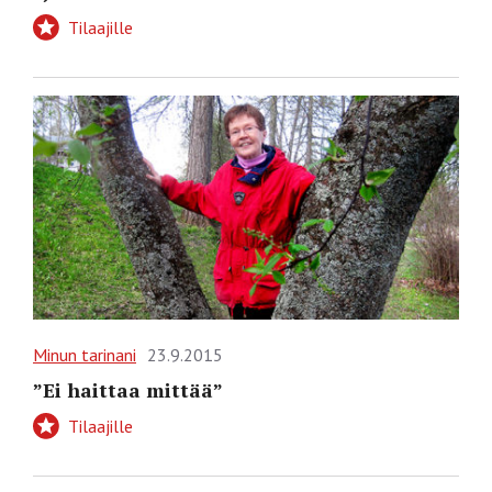
Tilaajille
Minun tarinani
23.9.2015
”Ei haittaa mittää”
Tilaajille