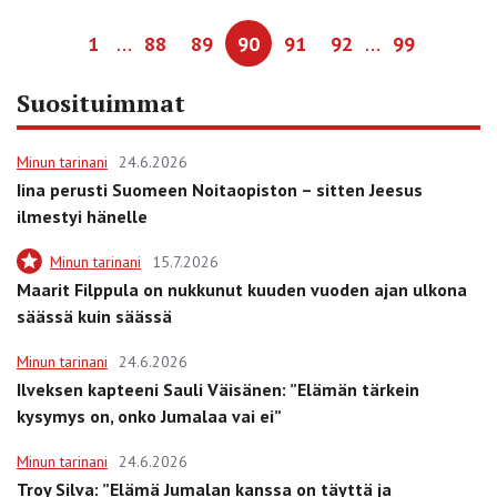
…
…
1
88
89
90
91
92
99
Suosituimmat
Minun tarinani
24.6.2026
Iina perusti Suomeen Noitaopiston – sitten Jeesus
ilmestyi hänelle
Minun tarinani
15.7.2026
Maarit Filppula on nukkunut kuuden vuoden ajan ulkona
säässä kuin säässä
Minun tarinani
24.6.2026
Ilveksen kapteeni Sauli Väisänen: ”Elämän tärkein
kysymys on, onko Jumalaa vai ei”
Minun tarinani
24.6.2026
Troy Silva: ”Elämä Jumalan kanssa on täyttä ja