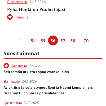
Elämäntaito
11.5.2016
Pyhä Henki on Puolustajasi
Tilaajille
…
…
1
54
55
56
57
58
70
Suosituimmat
Elämäntaito
22.7.2026
Seitsemän arkista tapaa evankelioida
Elämäntaito
24.6.2026
Aviokriisistä selviytyneet Roni ja Naomi Lempiäinen:
”Raamattu on paras parisuhdeopas”
Ajankohtaista
3.12.2025