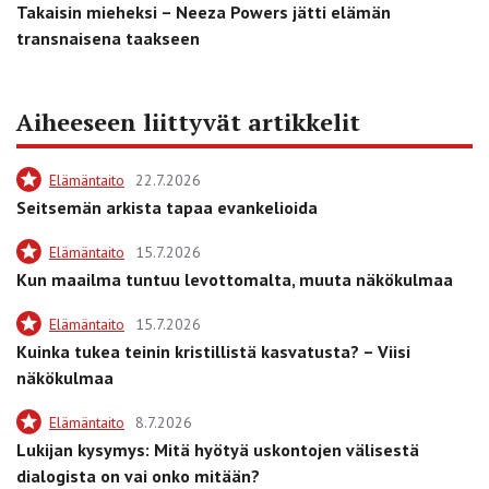
Takaisin mieheksi – Neeza Powers jätti elämän
transnaisena taakseen
Aiheeseen liittyvät artikkelit
Elämäntaito
22.7.2026
Seitsemän arkista tapaa evankelioida
Elämäntaito
15.7.2026
Kun maailma tuntuu levottomalta, muuta näkökulmaa
Elämäntaito
15.7.2026
Kuinka tukea teinin kristillistä kasvatusta? – Viisi
näkökulmaa
Elämäntaito
8.7.2026
Lukijan kysymys: Mitä hyötyä uskontojen välisestä
dialogista on vai onko mitään?