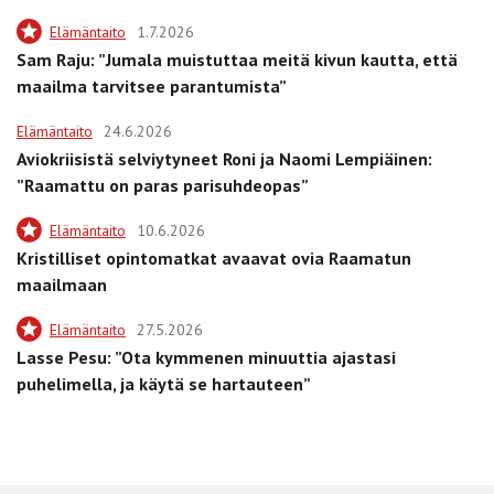
Elämäntaito
1.7.2026
Sam Raju: ”Jumala muistuttaa meitä kivun kautta, että
maailma tarvitsee parantumista”
Elämäntaito
24.6.2026
Aviokriisistä selviytyneet Roni ja Naomi Lempiäinen:
”Raamattu on paras parisuhdeopas”
Elämäntaito
10.6.2026
Kristilliset opintomatkat avaavat ovia Raamatun
maailmaan
Elämäntaito
27.5.2026
Lasse Pesu: ”Ota kymmenen minuuttia ajastasi
puhelimella, ja käytä se hartauteen”