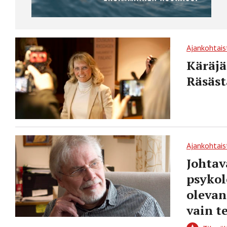
Ajankohtais
Käräjä
Räsäst
Ajankohtais
Johtav
psykol
olevan 
vain t