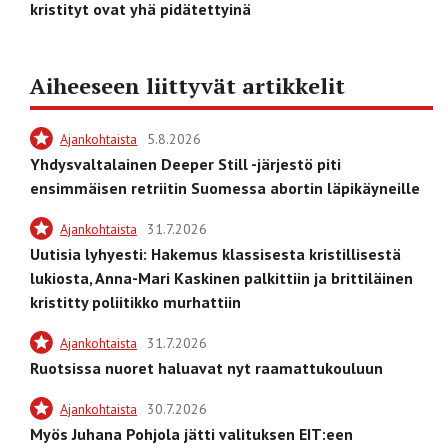
kristityt ovat yhä pidätettyinä
Aiheeseen liittyvät artikkelit
Ajankohtaista
5.8.2026
Yhdysvaltalainen Deeper Still -järjestö piti
ensimmäisen retriitin Suomessa abortin läpikäyneille
Ajankohtaista
31.7.2026
Uutisia lyhyesti: Hakemus klassisesta kristillisestä
lukiosta, Anna-Mari Kaskinen palkittiin ja brittiläinen
kristitty poliitikko murhattiin
Ajankohtaista
31.7.2026
Ruotsissa nuoret haluavat nyt raamattukouluun
Ajankohtaista
30.7.2026
Myös Juhana Pohjola jätti valituksen EIT:een