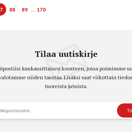
…
7
88
89
170
Tilaa uutiskirje
öpostiisi kuukausittaisen koosteen, jossa poimimme uut
a valotamme niiden taustaa. Lisäksi saat viikottain ti
tuoreista jutuista.