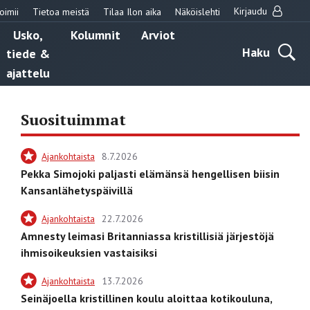
Kirjaudu
oimii
Tietoa meistä
Tilaa Ilon aika
Näköislehti
Usko,
Kolumnit
Arviot
Haku
tiede &
ajattelu
Suosituimmat
Ajankohtaista
8.7.2026
Pekka Simojoki paljasti elämänsä hengellisen biisin
Kansanlähetyspäivillä
Ajankohtaista
22.7.2026
Amnesty leimasi Britanniassa kristillisiä järjestöjä
ihmisoikeuksien vastaisiksi
Ajankohtaista
13.7.2026
Seinäjoella kristillinen koulu aloittaa kotikouluna,