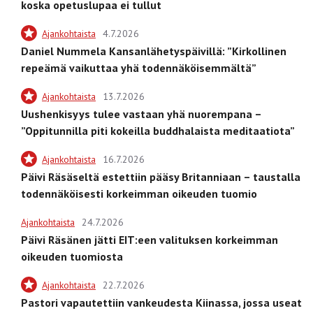
koska opetuslupaa ei tullut
Ajankohtaista
4.7.2026
Daniel Nummela Kansanlähetyspäivillä: ”Kirkollinen
repeämä vaikuttaa yhä todennäköisemmältä”
Ajankohtaista
13.7.2026
Uushenkisyys tulee vastaan yhä nuorempana –
”Oppitunnilla piti kokeilla buddhalaista meditaatiota”
Ajankohtaista
16.7.2026
Päivi Räsäseltä estettiin pääsy Britanniaan – taustalla
todennäköisesti korkeimman oikeuden tuomio
Ajankohtaista
24.7.2026
Päivi Räsänen jätti EIT:een valituksen korkeimman
oikeuden tuomiosta
Ajankohtaista
22.7.2026
Pastori vapautettiin vankeudesta Kiinassa, jossa useat