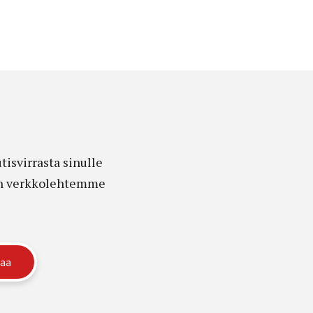
isvirrasta sinulle
edon verkkolehtemme