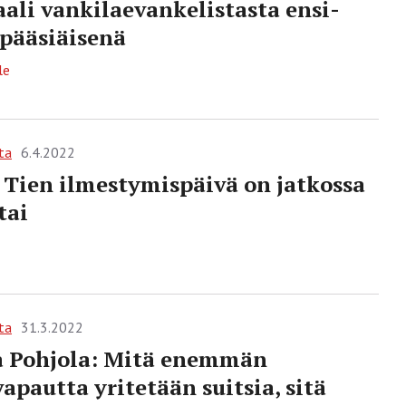
ali vankilaevankelistasta ensi-
 pääsiäisenä
le
ta
6.4.2022
Tien ilmestymispäivä on jatkossa
tai
ta
31.3.2022
a Pohjola: Mitä enemmän
apautta yritetään suitsia, sitä