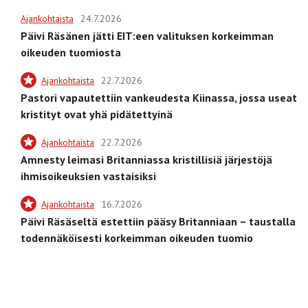
Ajankohtaista
24.7.2026
Päivi Räsänen jätti EIT:een valituksen korkeimman
oikeuden tuomiosta
Ajankohtaista
22.7.2026
Pastori vapautettiin vankeudesta Kiinassa, jossa useat
kristityt ovat yhä pidätettyinä
Ajankohtaista
22.7.2026
Amnesty leimasi Britanniassa kristillisiä järjestöjä
ihmisoikeuksien vastaisiksi
Ajankohtaista
16.7.2026
Päivi Räsäseltä estettiin pääsy Britanniaan – taustalla
todennäköisesti korkeimman oikeuden tuomio