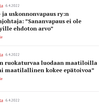
ta
6.4.2022
 ja uskonnonvapaus ry:n
johtaja: ”Sananvapaus ei ole
tyille ehdoton arvo”
le
ta
6.4.2022
 ruokaturvaa luodaan maatiloilla
i maatilallinen kokee epätoivoa”
le
ta
6.4.2022