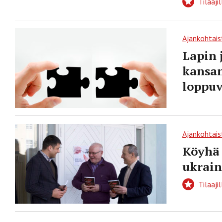
Tilaajil
Ajankohtais
Lapin 
kansan
loppu
Ajankohtais
Köyhä 
ukrain
Tilaajil