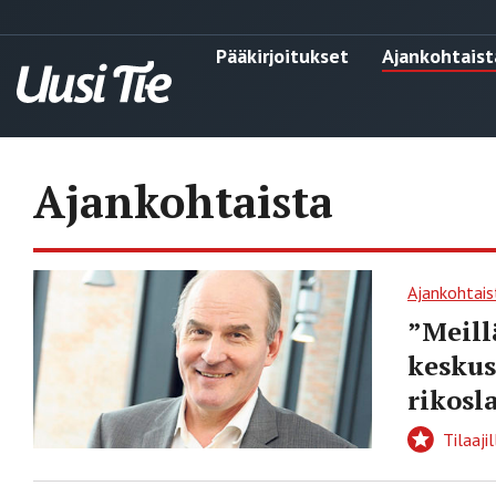
Pääkirjoitukset
Ajankohtaist
Ajankohtaista
Ajankohtais
”Meill
keskus
rikosl
Tilaajil