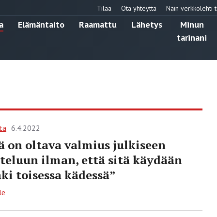
Tilaa
Ota yhteyttä
Näin verkkolehti t
a
Elämäntaito
Raamattu
Lähetys
Minun
tarinani
ta
6.4.2022
ä on oltava valmius julkiseen
teluun ilman, että sitä käydään
aki toisessa kädessä”
le