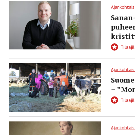
Ajankohtais
Sanan-
puheen
kristi
Tilaajil
Ajankohtais
Suomen
– ”Mon
Tilaajil
Ajankohtais