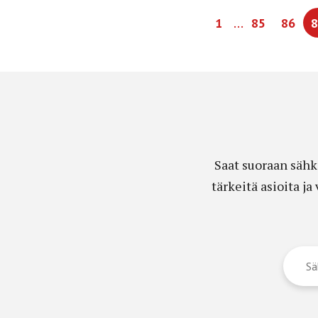
…
1
85
86
8
Saat suoraan sähk
tärkeitä asioita j