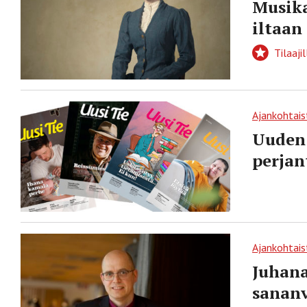
Musika
iltaan
Tilaajil
Ajankohtais
Uuden 
perjan
Ajankohtais
Juhan
sananv