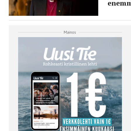
enemmä
Mainos