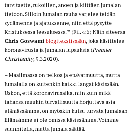
tarvitsette, rukoillen, anoen ja kiittäen Jumalan
tietoon. Silloin Jumalan rauha varjelee teidän
sydämenne ja ajatuksenne, niin että pysytte
Kristuksessa Jeesuksessa.’” (Fil. 4:6) Näin siteeraa
Chris Goswami
blogitekstissään
, joka käsittelee
koronavirusta ja Jumalan lupauksia (
Premier
Christianity
, 9.3.2020).
– Maailmassa on pelkoa ja epävarmuutta, mutta
Jumalalla on kuitenkin kaikki langat käsissään.
Uskon, että koronavirusaika, niin kuin mikä
tahansa muukin turvallisuutta horjuttava asia
elämässämme, on myöskin kutsu turvata Jumalaan.
Elämämme ei ole omissa käsissämme. Voimme
suunnitella, mutta Jumala säätää.