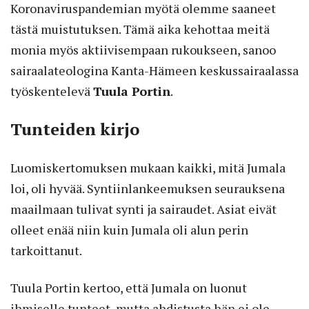
Koronaviruspandemian myötä olemme saaneet
tästä muistutuksen. Tämä aika kehottaa meitä
monia myös aktiivisempaan rukoukseen, sanoo
sairaalateologina Kanta-Hämeen keskussairaalassa
työskentelevä
Tuula Portin
.
Tunteiden kirjo
Luomiskertomuksen mukaan kaikki, mitä Jumala
loi, oli hyvää. Syntiinlankeemuksen seurauksena
maailmaan tulivat synti ja sairaudet. Asiat eivät
olleet enää niin kuin Jumala oli alun perin
tarkoittanut.
Tuula Portin kertoo, että Jumala on luonut
ihmiselle tunteet, mutta ahdistusta hän ei ole