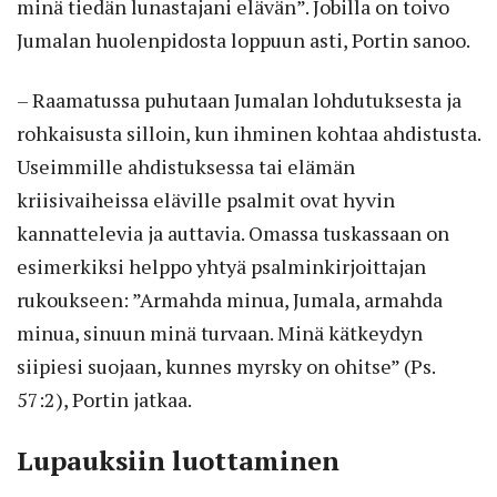
minä tiedän lunastajani elävän”. Jobilla on toivo
Jumalan huolenpidosta loppuun asti, Portin sanoo.
– Raamatussa puhutaan Jumalan lohdutuksesta ja
rohkaisusta silloin, kun ihminen kohtaa ahdistusta.
Useimmille ahdistuksessa tai elämän
kriisivaiheissa eläville psalmit ovat hyvin
kannattelevia ja auttavia. Omassa tuskassaan on
esimerkiksi helppo yhtyä psalminkirjoittajan
rukoukseen: ”Armahda minua, Jumala, armahda
minua, sinuun minä turvaan. Minä kätkeydyn
siipiesi suojaan, kunnes myrsky on ohitse” (Ps.
57:2), Portin jatkaa.
Lupauksiin luottaminen