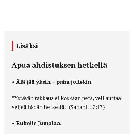
Lisäksi
Apua ahdistuksen hetkellä
• Älä jää yksin – puhu jollekin.
”Ystävän rakkaus ei koskaan petä, veli auttaa
veljeä hädän hetkellä.” (Sananl. 17:17)
• Rukoile Jumalaa.