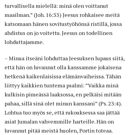
turvallisella mielellä: minä olen voittanut
maailman.” (Joh. 16:33) Jeesus rohkaisee meitä
katsomaan hänen sovitustyöhönsä ristillä, jossa
ahdistus on jo voitettu. Jeesus on todellinen
lohduttajamme.
– Minua itseäni lohduttaa Jeesuksen lupaus siitä,
että hän on luvannut olla kanssamme jokaisena
hetkenä kaikenlaisissa elämänvaiheissa. Tähän
liittyy kaikkien tuntema psalmi: ”Vaikka minä
kulkisin pimeässä laaksossa, en pelkäisi mitään
pahaa, sillä sinä olet minun kanssani” (Ps. 23:4).
Lohtua tuo myös se, että rukouksessa saa jättää
asiat Jumalan vahvemmille harteille. Hän on
luvannut pitää meistä huolen, Portin toteaa.