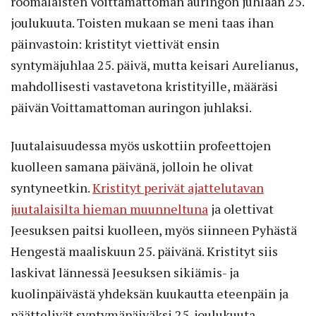
roomalaisten Voittamattoman auringon juhlaan 25.
joulukuuta. Toisten mukaan se meni taas ihan
päinvastoin: kristityt viettivät ensin
syntymäjuhlaa 25. päivä, mutta keisari Aurelianus,
mahdollisesti vastavetona kristityille, määräsi
päivän Voittamattoman auringon juhlaksi.
Juutalaisuudessa myös uskottiin profeettojen
kuolleen samana päivänä, jolloin he olivat
syntyneetkin.
Kristityt perivät ajattelutavan
juutalaisilta hieman muunneltuna
ja olettivat
Jeesuksen paitsi kuolleen, myös siinneen Pyhästä
Hengestä maaliskuun 25. päivänä. Kristityt siis
laskivat lännessä Jeesuksen sikiämis- ja
kuolinpäivästä yhdeksän kuukautta eteenpäin ja
päättelivät syntymäpäiväksi 25. joulukuuta.