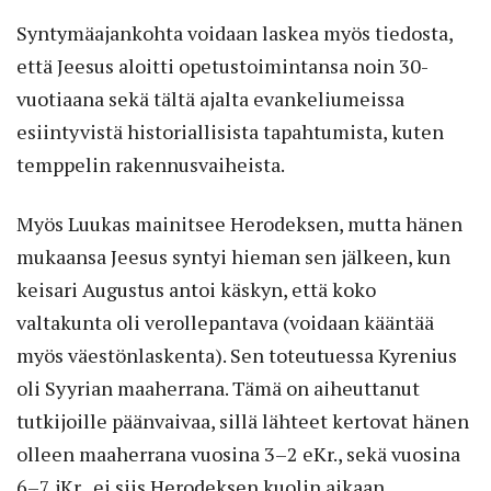
Syntymäajankohta voidaan laskea myös tiedosta,
että Jeesus aloitti opetustoimintansa noin 30-
vuotiaana sekä tältä ajalta evankeliumeissa
esiintyvistä historiallisista tapahtumista, kuten
temppelin rakennusvaiheista.
Myös Luukas mainitsee Herodeksen, mutta hänen
mukaansa Jeesus syntyi hieman sen jälkeen, kun
keisari Augustus antoi käskyn, että koko
valtakunta oli verollepantava (voidaan kääntää
myös väestönlaskenta). Sen toteutuessa Kyrenius
oli Syyrian maaherrana. Tämä on aiheuttanut
tutkijoille päänvaivaa, sillä lähteet kertovat hänen
olleen maaherrana vuosina 3–2 eKr., sekä vuosina
6–7 jKr., ei siis Herodeksen kuolin aikaan.