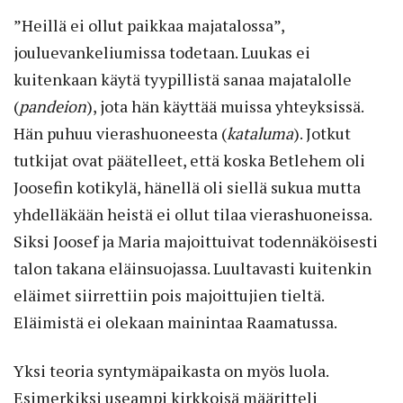
”Heillä ei ollut paikkaa majatalossa”,
jouluevankeliumissa todetaan. Luukas ei
kuitenkaan käytä tyypillistä sanaa majatalolle
(
pandeion
), jota hän käyttää muissa yhteyksissä.
Hän puhuu vierashuoneesta (
kataluma
). Jotkut
tutkijat ovat päätelleet, että koska Betlehem oli
Joosefin kotikylä, hänellä oli siellä sukua mutta
yhdelläkään heistä ei ollut tilaa vierashuoneissa.
Siksi Joosef ja Maria majoittuivat todennäköisesti
talon takana eläinsuojassa. Luultavasti kuitenkin
eläimet siirrettiin pois majoittujien tieltä.
Eläimistä ei olekaan mainintaa Raamatussa.
Yksi teoria syntymäpaikasta on myös luola.
Esimerkiksi useampi kirkkoisä määritteli