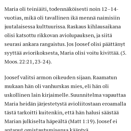
Maria oli teiniäiti, todennäköisesti noin 12–14-
vuotias, mikä oli tavallinen ikä mennä naimisiin
juutalaisessa kulttuurissa. Raskaus kihlausaikana
olisi katsottu rikkovan aviolupauksen, ja siitä
seurasi ankara rangaistus. Jos Joosef olisi päättänyt
syyttää aviorikoksesta, Maria olisi voitu kivittää. (5.
Moos. 22:21, 23-24).
Joosef valitsi armon oikeuden sijaan. Raamatun
mukaan hän oli vanhurskas mies, eli hän oli
uskollinen lain kirjaimelle. Suunnitelma vapauttaa
Maria heidän järjestetystä avioliitostaan eroamalla
tästä tarkoitti kuitenkin, että hän halusi säästää
Marian julkiselta häpeältä (Matt 1:19). Joosef ei
antanut omistautumisensa kääntyä