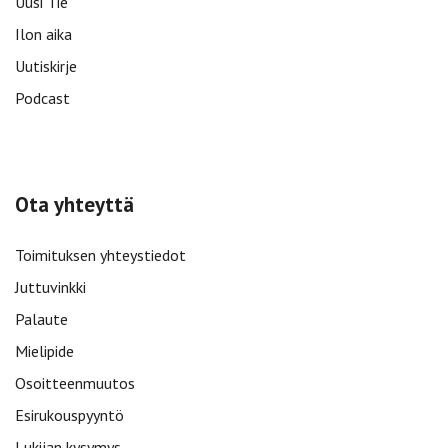
Uusi Tie
Ilon aika
Uutiskirje
Podcast
Ota yhteyttä
Toimituksen yhteystiedot
Juttuvinkki
Palaute
Mielipide
Osoitteenmuutos
Esirukouspyyntö
Lukijan kysymys