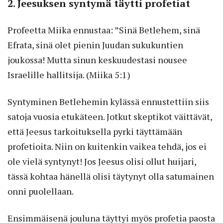
2. Jeesuksen syntymä täytti profetiat
Profeetta Miika ennustaa: ”Sinä Betlehem, sinä
Efrata, sinä olet pienin Juudan sukukuntien
joukossa! Mutta sinun keskuudestasi nousee
Israelille hallitsija. (Miika 5:1)
Syntyminen Betlehemin kylässä ennustettiin siis
satoja vuosia etukäteen. Jotkut skeptikot väittävät,
että Jeesus tarkoituksella pyrki täyttämään
profetioita. Niin on kuitenkin vaikea tehdä, jos ei
ole vielä syntynyt! Jos Jeesus olisi ollut huijari,
tässä kohtaa hänellä olisi täytynyt olla satumainen
onni puolellaan.
Ensimmäisenä jouluna täyttyi myös profetia paosta