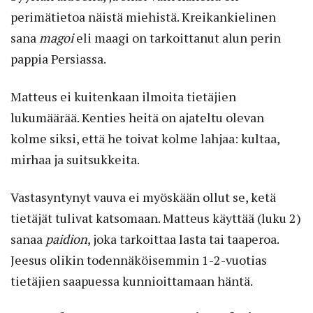
perimätietoa näistä miehistä. Kreikankielinen
sana
magoi
eli maagi on tarkoittanut alun perin
pappia Persiassa.
Matteus ei kuitenkaan ilmoita tietäjien
lukumäärää. Kenties heitä on ajateltu olevan
kolme siksi, että he toivat kolme lahjaa: kultaa,
mirhaa ja suitsukkeita.
Vastasyntynyt vauva ei myöskään ollut se, ketä
tietäjät tulivat katsomaan. Matteus käyttää (luku 2)
sanaa
paidion
, joka tarkoittaa lasta tai taaperoa.
Jeesus olikin todennäköisemmin 1-2-vuotias
tietäjien saapuessa kunnioittamaan häntä.