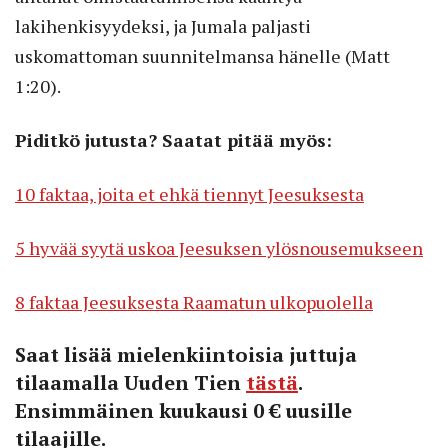
lakihenkisyydeksi, ja Jumala paljasti
uskomattoman suunnitelmansa hänelle (Matt
1:20).
Piditkö jutusta? Saatat pitää myös:
10 faktaa, joita et ehkä tiennyt Jeesuksesta
5 hyvää syytä uskoa Jeesuksen ylösnousemukseen
8 faktaa Jeesuksesta Raamatun ulkopuolella
Saat lisää mielenkiintoisia juttuja
tilaamalla Uuden Tien
tästä
.
Ensimmäinen kuukausi 0 € uusille
tilaajille.