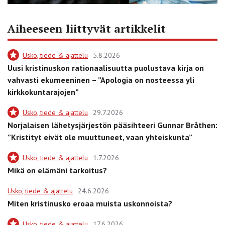
Aiheeseen liittyvät artikkelit
Usko, tiede & ajattelu
5.8.2026
Uusi kristinuskon rationaalisuutta puolustava kirja on
vahvasti ekumeeninen – ”Apologia on nosteessa yli
kirkkokuntarajojen”
Usko, tiede & ajattelu
29.7.2026
Norjalaisen lähetysjärjestön pääsihteeri Gunnar Bråthen:
”Kristityt eivät ole muuttuneet, vaan yhteiskunta”
Usko, tiede & ajattelu
1.7.2026
Mikä on elämäni tarkoitus?
Usko, tiede & ajattelu
24.6.2026
Miten kristinusko eroaa muista uskonnoista?
Usko, tiede & ajattelu
17.6.2026