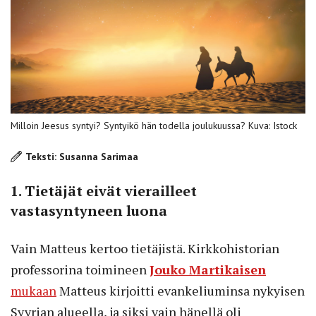
Milloin Jeesus syntyi? Syntyikö hän todella joulukuussa? Kuva: Istock
Teksti: Susanna Sarimaa
1. Tietäjät eivät vierailleet
vastasyntyneen luona
Vain Matteus kertoo tietäjistä. Kirkkohistorian
professorina toimineen
Jouko Martikaisen
mukaan
Matteus kirjoitti evankeliuminsa nykyisen
Syyrian alueella, ja siksi vain hänellä oli