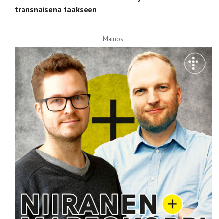
transnaisena taakseen
Mainos