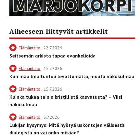
Aiheeseen liittyvät artikkelit
Elämäntaito
22.7.2026
Seitsemän arkista tapaa evankelioida
Elämäntaito
15.7.2026
Kun maailma tuntuu levottomalta, muuta näkökulmaa
Elämäntaito
15.7.2026
Kuinka tukea teinin kristillistä kasvatusta? – Viisi
näkökulmaa
Elämäntaito
8.7.2026
Lukijan kysymys: Mitä hyötyä uskontojen välisestä
dialogista on vai onko mitään?