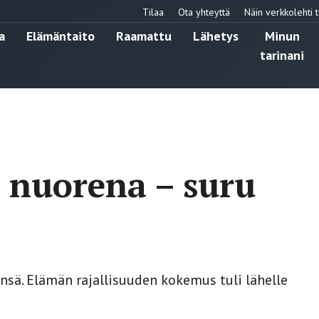
Tilaa
Ota yhteyttä
Näin verkkolehti t
a
Elämäntaito
Raamattu
Lähetys
Minun
tarinani
 nuorena – suru
nsä. Elämän rajallisuuden kokemus tuli lähelle