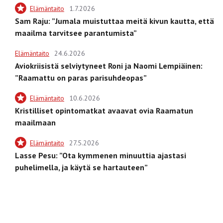
Elämäntaito
1.7.2026
Sam Raju: ”Jumala muistuttaa meitä kivun kautta, että
maailma tarvitsee parantumista”
Elämäntaito
24.6.2026
Aviokriisistä selviytyneet Roni ja Naomi Lempiäinen:
”Raamattu on paras parisuhdeopas”
Elämäntaito
10.6.2026
Kristilliset opintomatkat avaavat ovia Raamatun
maailmaan
Elämäntaito
27.5.2026
Lasse Pesu: ”Ota kymmenen minuuttia ajastasi
puhelimella, ja käytä se hartauteen”