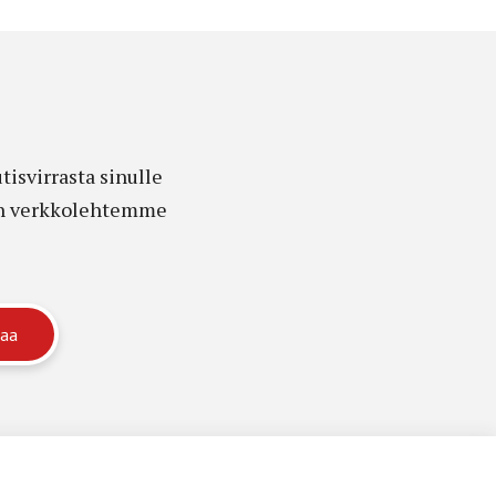
isvirrasta sinulle
edon verkkolehtemme