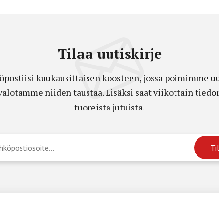
Tilaa uutiskirje
öpostiisi kuukausittaisen koosteen, jossa poimimme uut
a valotamme niiden taustaa. Lisäksi saat viikottain ti
tuoreista jutuista.