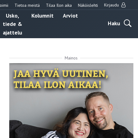
Kirjaudu
oimii
Tietoa meistä
Tilaa Ilon aika
Näköislehti
Usko,
Kolumnit
Arviot
Haku
tiede &
ajattelu
Mainos