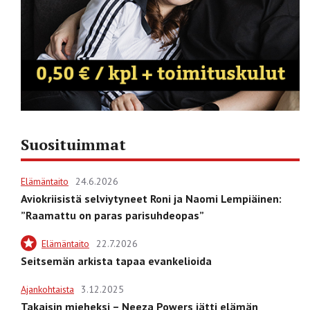
Suosituimmat
Elämäntaito
24.6.2026
Aviokriisistä selviytyneet Roni ja Naomi Lempiäinen:
”Raamattu on paras parisuhdeopas”
Elämäntaito
22.7.2026
Seitsemän arkista tapaa evankelioida
Ajankohtaista
3.12.2025
Takaisin mieheksi – Neeza Powers jätti elämän