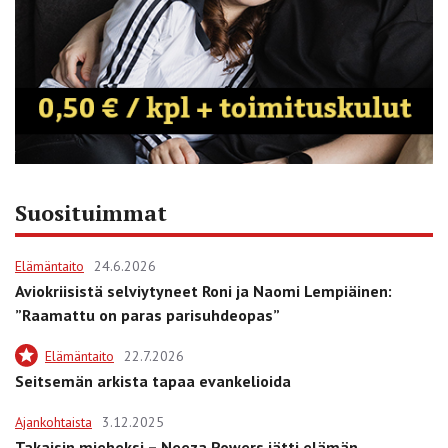
Suosituimmat
Elämäntaito
24.6.2026
Aviokriisistä selviytyneet Roni ja Naomi Lempiäinen:
”Raamattu on paras parisuhdeopas”
Elämäntaito
22.7.2026
Seitsemän arkista tapaa evankelioida
Ajankohtaista
3.12.2025
Takaisin mieheksi – Neeza Powers jätti elämän