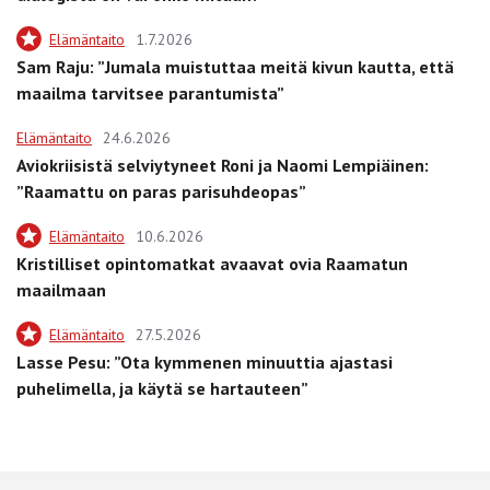
Elämäntaito
1.7.2026
Sam Raju: ”Jumala muistuttaa meitä kivun kautta, että
maailma tarvitsee parantumista”
Elämäntaito
24.6.2026
Aviokriisistä selviytyneet Roni ja Naomi Lempiäinen:
”Raamattu on paras parisuhdeopas”
Elämäntaito
10.6.2026
Kristilliset opintomatkat avaavat ovia Raamatun
maailmaan
Elämäntaito
27.5.2026
Lasse Pesu: ”Ota kymmenen minuuttia ajastasi
puhelimella, ja käytä se hartauteen”