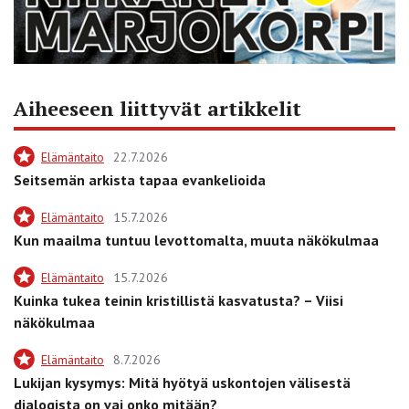
Aiheeseen liittyvät artikkelit
Elämäntaito
22.7.2026
Seitsemän arkista tapaa evankelioida
Elämäntaito
15.7.2026
Kun maailma tuntuu levottomalta, muuta näkökulmaa
Elämäntaito
15.7.2026
Kuinka tukea teinin kristillistä kasvatusta? – Viisi
näkökulmaa
Elämäntaito
8.7.2026
Lukijan kysymys: Mitä hyötyä uskontojen välisestä
dialogista on vai onko mitään?