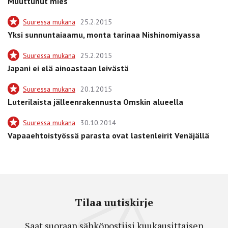
Muuttunut mies
Suuressa mukana
25.2.2015
Yksi sunnuntaiaamu, monta tarinaa Nishinomiyassa
Suuressa mukana
25.2.2015
Japani ei elä ainoastaan leivästä
Suuressa mukana
20.1.2015
Luterilaista jälleenrakennusta Omskin alueella
Suuressa mukana
30.10.2014
Vapaaehtoistyössä parasta ovat lastenleirit Venäjällä
Tilaa uutiskirje
Saat suoraan sähköpostiisi kuukausittaisen