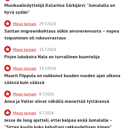
Musikaalinäyttelijä Katariina Särkijärvi: ”Jumalalla on
hyvä sydän”
Minun tarinani
29.7.2026
Saritan migreenikohtaus olikin aivoverenvuoto – nopea
toipuminen oli rukousvastaus
Minun tarinani
15.7.2026
Pirjon lukukoira Nala on turvallinen kuuntelija
Minun tarinani
15.7.2026
Maarit Filppula on nukkunut kuuden vuoden ajan ulkona
säässä kuin säässä
Minun tarinani
8.7.2026
Anna ja Valter olivat vähällä menettää tyttärensä
Minun tarinani
8.7.2026
Jesse de Jong ajatteli, ettei kelpaa enää Jumalalle –
”Sitten kuulin koko kehollani rakkaudellisen äänen”