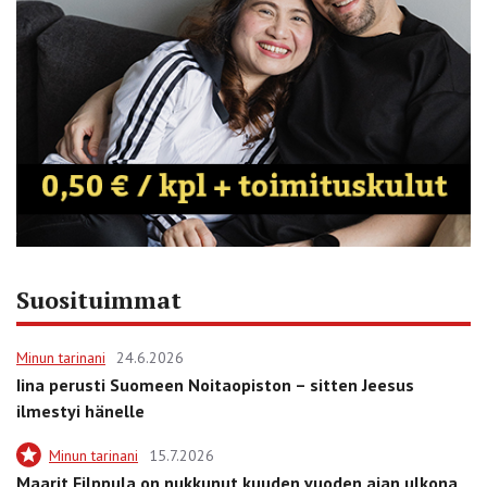
Suosituimmat
Minun tarinani
24.6.2026
Iina perusti Suomeen Noitaopiston – sitten Jeesus
ilmestyi hänelle
Minun tarinani
15.7.2026
Maarit Filppula on nukkunut kuuden vuoden ajan ulkona