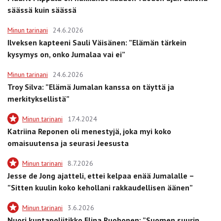
säässä kuin säässä
Minun tarinani
24.6.2026
Ilveksen kapteeni Sauli Väisänen: ”Elämän tärkein
kysymys on, onko Jumalaa vai ei”
Minun tarinani
24.6.2026
Troy Silva: ”Elämä Jumalan kanssa on täyttä ja
merkityksellistä”
Minun tarinani
17.4.2024
Katriina Reponen oli menestyjä, joka myi koko
omaisuutensa ja seurasi Jeesusta
Minun tarinani
8.7.2026
Jesse de Jong ajatteli, ettei kelpaa enää Jumalalle –
”Sitten kuulin koko kehollani rakkaudellisen äänen”
Minun tarinani
3.6.2026
Nuori kuntapoliitikko Elina Ruohonen: ”Suomen suurin