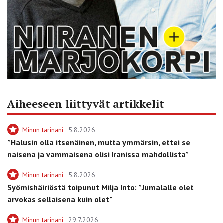
Aiheeseen liittyvät artikkelit
Minun tarinani
5.8.2026
”Halusin olla itsenäinen, mutta ymmärsin, ettei se
naisena ja vammaisena olisi Iranissa mahdollista”
Minun tarinani
5.8.2026
Syömishäiriöstä toipunut Milja Into: ”Jumalalle olet
arvokas sellaisena kuin olet”
Minun tarinani
29.7.2026