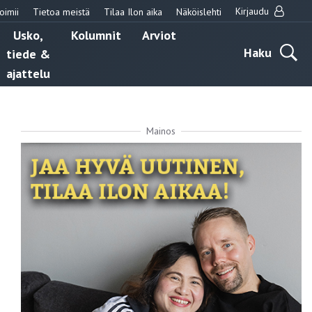
Kirjaudu
oimii
Tietoa meistä
Tilaa Ilon aika
Näköislehti
Usko,
Kolumnit
Arviot
Haku
tiede &
ajattelu
Mainos