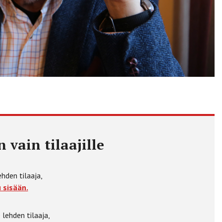
 vain tilaajille
ehden tilaaja,
 sisään.
 lehden tilaaja,