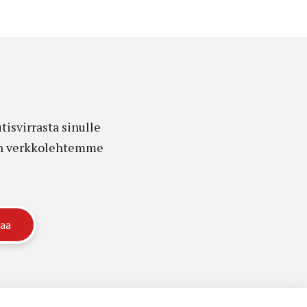
isvirrasta sinulle
edon verkkolehtemme