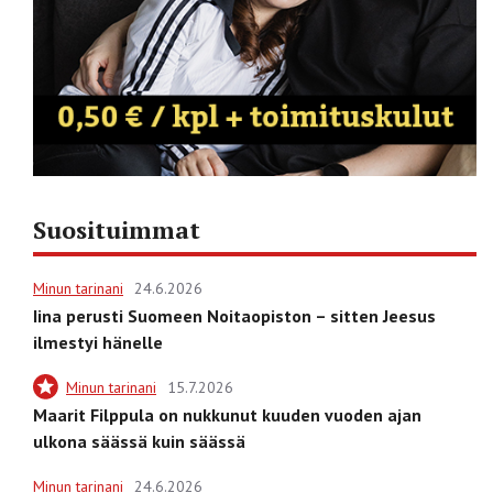
Suosituimmat
Minun tarinani
24.6.2026
Iina perusti Suomeen Noitaopiston – sitten Jeesus
ilmestyi hänelle
Minun tarinani
15.7.2026
Maarit Filppula on nukkunut kuuden vuoden ajan
ulkona säässä kuin säässä
Minun tarinani
24.6.2026