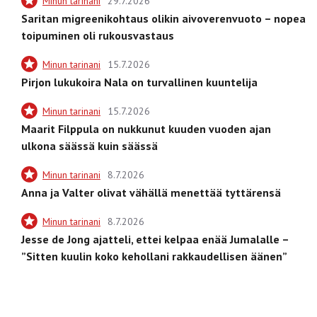
Minun tarinani
29.7.2026
Saritan migreenikohtaus olikin aivoverenvuoto – nopea
toipuminen oli rukousvastaus
Minun tarinani
15.7.2026
Pirjon lukukoira Nala on turvallinen kuuntelija
Minun tarinani
15.7.2026
Maarit Filppula on nukkunut kuuden vuoden ajan
ulkona säässä kuin säässä
Minun tarinani
8.7.2026
Anna ja Valter olivat vähällä menettää tyttärensä
Minun tarinani
8.7.2026
Jesse de Jong ajatteli, ettei kelpaa enää Jumalalle –
”Sitten kuulin koko kehollani rakkaudellisen äänen”