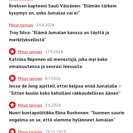
Ilveksen kapteeni Sauli Väisänen: ”Elämän tärkein
kysymys on, onko Jumalaa vai ei”
Minun tarinani
24.6.2026
Troy Silva: ”Elämä Jumalan kanssa on täyttä ja
merkityksellistä”
Minun tarinani
17.4.2024
Katriina Reponen oli menestyjä, joka myi koko
omaisuutensa ja seurasi Jeesusta
Minun tarinani
8.7.2026
Jesse de Jong ajatteli, ettei kelpaa enää Jumalalle –
”Sitten kuulin koko kehollani rakkaudellisen äänen”
Minun tarinani
3.6.2026
Nuori kuntapoliitikko Elina Ruohonen: ”Suomen suurin
ongelma on se, että olemme hylänneet Jumalan”
Minun tarinani
19.11.2025