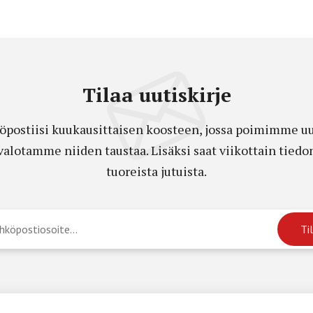
Tilaa uutiskirje
öpostiisi kuukausittaisen koosteen, jossa poimimme uut
a valotamme niiden taustaa. Lisäksi saat viikottain ti
tuoreista jutuista.