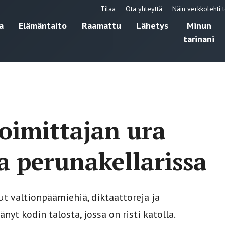
Tilaa
Ota yhteyttä
Näin verkkolehti t
a
Elämäntaito
Raamattu
Lähetys
Minun
tarinani
oimittajan ura
ta perunakellarissa
t valtionpäämiehiä, diktaattoreja ja
nyt kodin talosta, jossa on risti katolla.