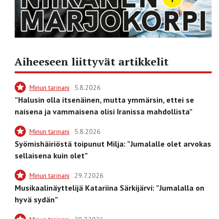
Aiheeseen liittyvät artikkelit
Minun tarinani
5.8.2026
”Halusin olla itsenäinen, mutta ymmärsin, ettei se
naisena ja vammaisena olisi Iranissa mahdollista”
Minun tarinani
5.8.2026
Syömishäiriöstä toipunut Milja: ”Jumalalle olet arvokas
sellaisena kuin olet”
Minun tarinani
29.7.2026
Musikaalinäyttelijä Katariina Särkijärvi: ”Jumalalla on
hyvä sydän”