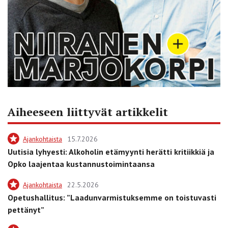
Aiheeseen liittyvät artikkelit
Ajankohtaista
15.7.2026
Uutisia lyhyesti: Alkoholin etämyynti herätti kritiikkiä ja
Opko laajentaa kustannustoimintaansa
Ajankohtaista
22.5.2026
Opetushallitus: ”Laadunvarmistuksemme on toistuvasti
pettänyt”