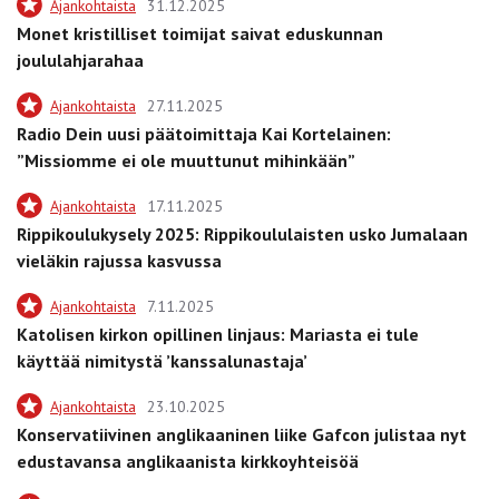
Ajankohtaista
31.12.2025
Monet kristilliset toimijat saivat eduskunnan
joululahjarahaa
Ajankohtaista
27.11.2025
Radio Dein uusi päätoimittaja Kai Kortelainen:
”Missiomme ei ole muuttunut mihinkään”
Ajankohtaista
17.11.2025
Rippikoulukysely 2025: Rippikoululaisten usko Jumalaan
vieläkin rajussa kasvussa
Ajankohtaista
7.11.2025
Katolisen kirkon opillinen linjaus: Mariasta ei tule
käyttää nimitystä ’kanssalunastaja’
Ajankohtaista
23.10.2025
Konservatiivinen anglikaaninen liike Gafcon julistaa nyt
edustavansa anglikaanista kirkkoyhteisöä