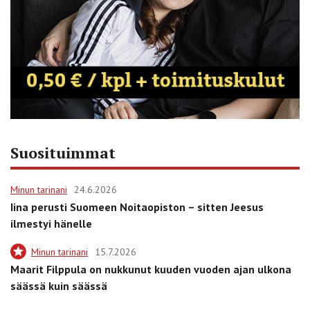
Suosituimmat
Minun tarinani
24.6.2026
Iina perusti Suomeen Noitaopiston – sitten Jeesus
ilmestyi hänelle
Minun tarinani
15.7.2026
Maarit Filppula on nukkunut kuuden vuoden ajan ulkona
säässä kuin säässä