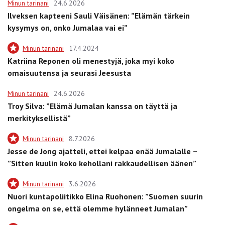
Minun tarinani
24.6.2026
Ilveksen kapteeni Sauli Väisänen: ”Elämän tärkein
kysymys on, onko Jumalaa vai ei”
Minun tarinani
17.4.2024
Katriina Reponen oli menestyjä, joka myi koko
omaisuutensa ja seurasi Jeesusta
Minun tarinani
24.6.2026
Troy Silva: ”Elämä Jumalan kanssa on täyttä ja
merkityksellistä”
Minun tarinani
8.7.2026
Jesse de Jong ajatteli, ettei kelpaa enää Jumalalle –
”Sitten kuulin koko kehollani rakkaudellisen äänen”
Minun tarinani
3.6.2026
Nuori kuntapoliitikko Elina Ruohonen: ”Suomen suurin
ongelma on se, että olemme hylänneet Jumalan”