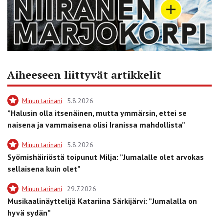
Aiheeseen liittyvät artikkelit
Minun tarinani
5.8.2026
”Halusin olla itsenäinen, mutta ymmärsin, ettei se
naisena ja vammaisena olisi Iranissa mahdollista”
Minun tarinani
5.8.2026
Syömishäiriöstä toipunut Milja: ”Jumalalle olet arvokas
sellaisena kuin olet”
Minun tarinani
29.7.2026
Musikaalinäyttelijä Katariina Särkijärvi: ”Jumalalla on
hyvä sydän”