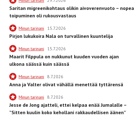
Minun tarinani
29.7.2026
Saritan migreenikohtaus olikin aivoverenvuoto – nopea
toipuminen oli rukousvastaus
Minun tarinani
15.7.2026
Pirjon lukukoira Nala on turvallinen kuuntelija
Minun tarinani
15.7.2026
Maarit Filppula on nukkunut kuuden vuoden ajan
ulkona säässä kuin säässä
Minun tarinani
8.7.2026
Anna ja Valter olivat vähällä menettää tyttärensä
Minun tarinani
8.7.2026
Jesse de Jong ajatteli, ettei kelpaa enää Jumalalle –
”Sitten kuulin koko kehollani rakkaudellisen äänen”