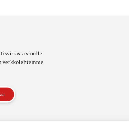
isvirrasta sinulle
edon verkkolehtemme