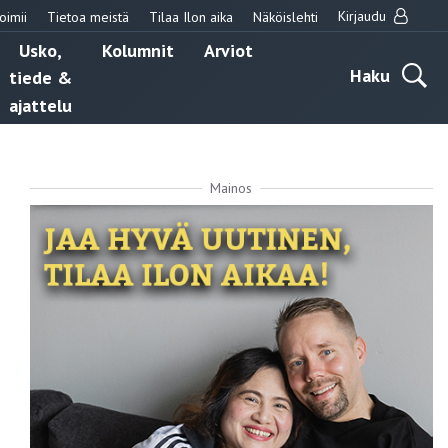
Kirjaudu
oimii
Tietoa meistä
Tilaa Ilon aika
Näköislehti
Usko,
Kolumnit
Arviot
Haku
tiede &
ajattelu
Mainos