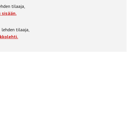
ehden tilaaja,
 sisään.
 lehden tilaaja,
kkolehti.