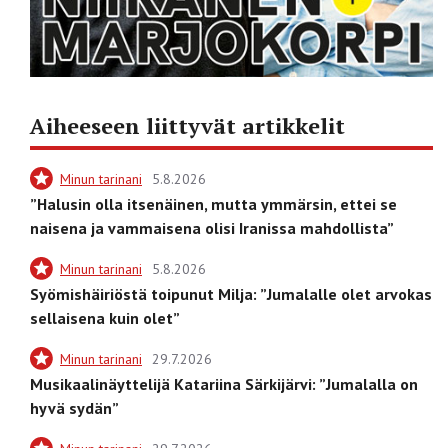
Aiheeseen liittyvät artikkelit
Minun tarinani
5.8.2026
”Halusin olla itsenäinen, mutta ymmärsin, ettei se
naisena ja vammaisena olisi Iranissa mahdollista”
Minun tarinani
5.8.2026
Syömishäiriöstä toipunut Milja: ”Jumalalle olet arvokas
sellaisena kuin olet”
Minun tarinani
29.7.2026
Musikaalinäyttelijä Katariina Särkijärvi: ”Jumalalla on
hyvä sydän”