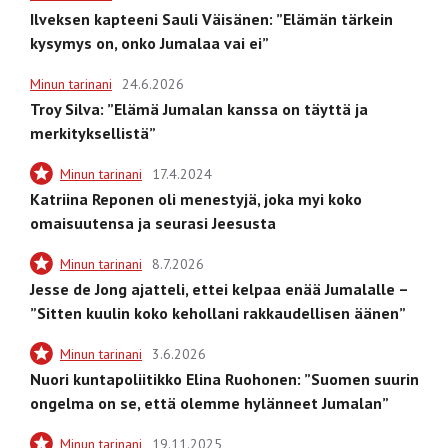
Ilveksen kapteeni Sauli Väisänen: ”Elämän tärkein
kysymys on, onko Jumalaa vai ei”
Minun tarinani
24.6.2026
Troy Silva: ”Elämä Jumalan kanssa on täyttä ja
merkityksellistä”
Minun tarinani
17.4.2024
Katriina Reponen oli menestyjä, joka myi koko
omaisuutensa ja seurasi Jeesusta
Minun tarinani
8.7.2026
Jesse de Jong ajatteli, ettei kelpaa enää Jumalalle –
”Sitten kuulin koko kehollani rakkaudellisen äänen”
Minun tarinani
3.6.2026
Nuori kuntapoliitikko Elina Ruohonen: ”Suomen suurin
ongelma on se, että olemme hylänneet Jumalan”
Minun tarinani
19.11.2025