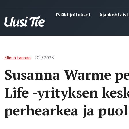
Pääkirjoitukset
Ajankohtaist
Minun tarinani
20.9.2023
Susanna Warme per
Life -yrityksen kesk
perhearkea ja puol