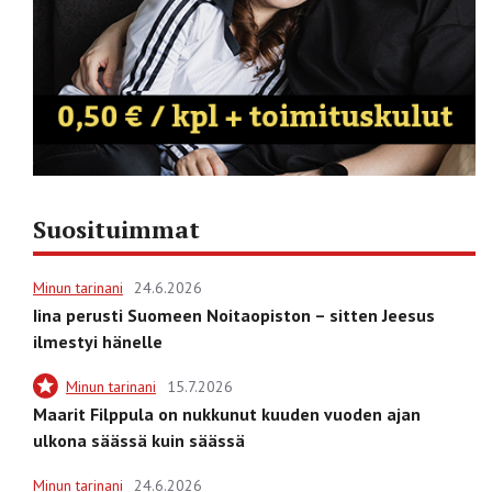
Suosituimmat
Minun tarinani
24.6.2026
Iina perusti Suomeen Noitaopiston – sitten Jeesus
ilmestyi hänelle
Minun tarinani
15.7.2026
Maarit Filppula on nukkunut kuuden vuoden ajan
ulkona säässä kuin säässä
Minun tarinani
24.6.2026