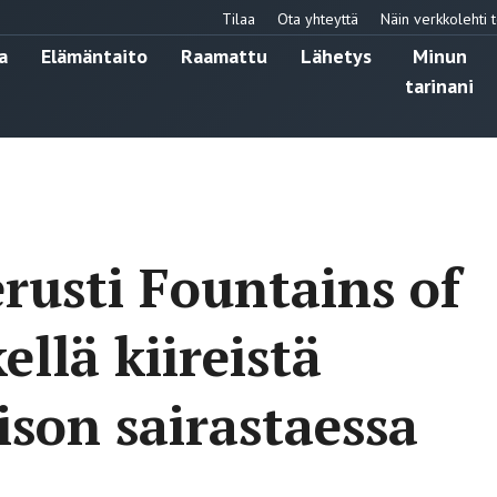
Tilaa
Ota yhteyttä
Näin verkkolehti t
a
Elämäntaito
Raamattu
Lähetys
Minun
tarinani
usti Fountains of
ellä kiireistä
ison sairastaessa