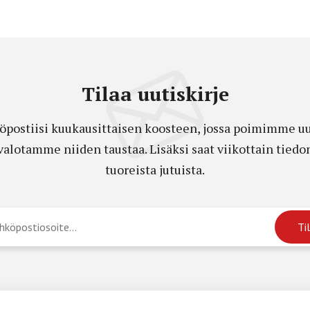
Tilaa uutiskirje
öpostiisi kuukausittaisen koosteen, jossa poimimme uut
a valotamme niiden taustaa. Lisäksi saat viikottain ti
tuoreista jutuista.