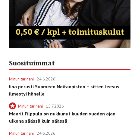
Suosituimmat
Minun tarinani
24.6.2026
Iina perusti Suomeen Noitaopiston – sitten Jeesus
ilmestyi hänelle
Minun tarinani
15.7.2026
Maarit Filppula on nukkunut kuuden vuoden ajan
ulkona säässä kuin säässä
Minun tarinani
24.6.2026