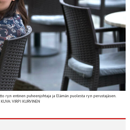
tto ry:n entinen puheenjohtaja ja Elämän puolesta ry:n perustajäsen.
a. KUVA: VIRPI KURVINEN