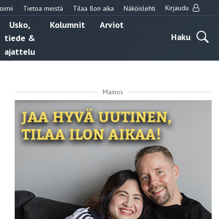
Kirjaudu
oimii
Tietoa meistä
Tilaa Ilon aika
Näköislehti
Usko,
Kolumnit
Arviot
Haku
tiede &
ajattelu
Mainos