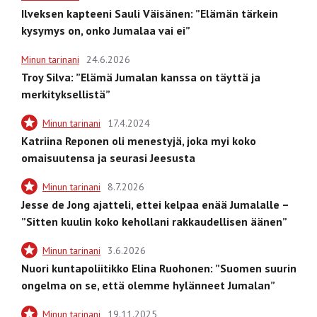
Ilveksen kapteeni Sauli Väisänen: ”Elämän tärkein
kysymys on, onko Jumalaa vai ei”
Minun tarinani
24.6.2026
Troy Silva: ”Elämä Jumalan kanssa on täyttä ja
merkityksellistä”
Minun tarinani
17.4.2024
Katriina Reponen oli menestyjä, joka myi koko
omaisuutensa ja seurasi Jeesusta
Minun tarinani
8.7.2026
Jesse de Jong ajatteli, ettei kelpaa enää Jumalalle –
”Sitten kuulin koko kehollani rakkaudellisen äänen”
Minun tarinani
3.6.2026
Nuori kuntapoliitikko Elina Ruohonen: ”Suomen suurin
ongelma on se, että olemme hylänneet Jumalan”
Minun tarinani
19.11.2025