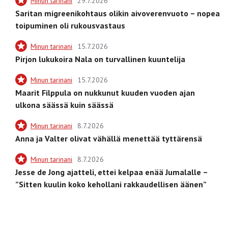
Minun tarinani
29.7.2026
Saritan migreenikohtaus olikin aivoverenvuoto – nopea
toipuminen oli rukousvastaus
Minun tarinani
15.7.2026
Pirjon lukukoira Nala on turvallinen kuuntelija
Minun tarinani
15.7.2026
Maarit Filppula on nukkunut kuuden vuoden ajan
ulkona säässä kuin säässä
Minun tarinani
8.7.2026
Anna ja Valter olivat vähällä menettää tyttärensä
Minun tarinani
8.7.2026
Jesse de Jong ajatteli, ettei kelpaa enää Jumalalle –
”Sitten kuulin koko kehollani rakkaudellisen äänen”