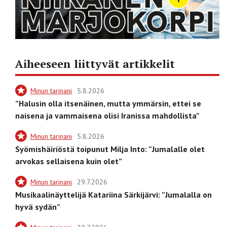
Aiheeseen liittyvät artikkelit
Minun tarinani
5.8.2026
”Halusin olla itsenäinen, mutta ymmärsin, ettei se
naisena ja vammaisena olisi Iranissa mahdollista”
Minun tarinani
5.8.2026
Syömishäiriöstä toipunut Milja Into: ”Jumalalle olet
arvokas sellaisena kuin olet”
Minun tarinani
29.7.2026
Musikaalinäyttelijä Katariina Särkijärvi: ”Jumalalla on
hyvä sydän”