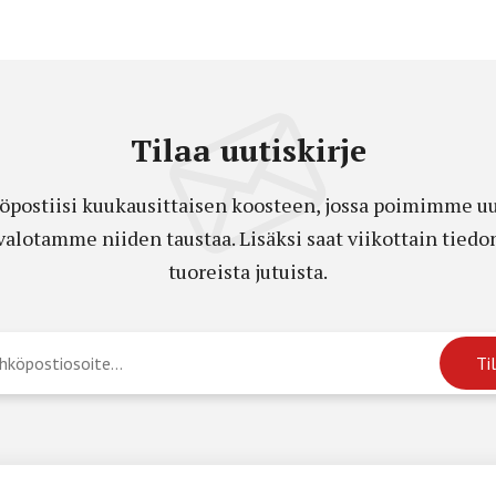
Tilaa uutiskirje
öpostiisi kuukausittaisen koosteen, jossa poimimme uut
a valotamme niiden taustaa. Lisäksi saat viikottain ti
tuoreista jutuista.