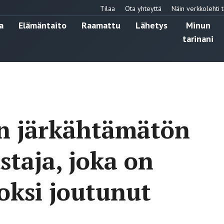
Tilaa
Ota yhteyttä
Näin verkkolehti t
a
Elämäntaito
Raamattu
Lähetys
Minun
tarinani
n järkähtämätön
staja, joka on
ksi joutunut