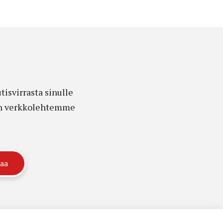
isvirrasta sinulle
edon verkkolehtemme