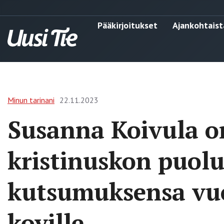
Pääkirjoitukset
Ajankohtaist
Minun tarinani
22.11.2023
Susanna Koivula o
kristinuskon puolu
kutsumuksensa vuo
koville